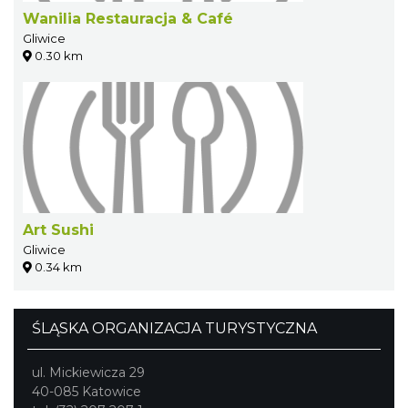
Wanilia Restauracja & Café
Gliwice
0.30 km
Art Sushi
Gliwice
0.34 km
ŚLĄSKA ORGANIZACJA TURYSTYCZNA
ul. Mickiewicza 29
40-085 Katowice