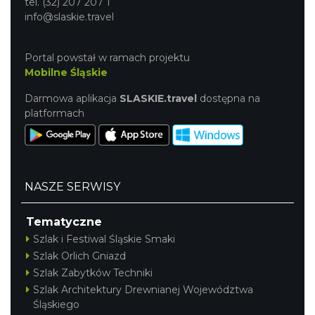
tel. (32) 207 207 1
info@slaskie.travel
Portal powstał w ramach projektu
Mobilne Śląskie
Darmowa aplikacja
SLASKIE.travel
dostępna na
platformach
NASZE SERWISY
Tematyczne
Szlak i Festiwal Śląskie Smaki
Szlak Orlich Gniazd
Szlak Zabytków Techniki
Szlak Architektury Drewnianej Województwa
Śląskiego