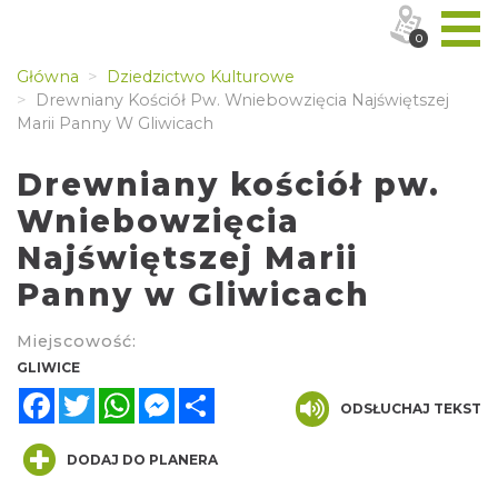
0
Główna
Dziedzictwo Kulturowe
Drewniany Kościół Pw. Wniebowzięcia Najświętszej
Marii Panny W Gliwicach
Drewniany kościół pw.
Wniebowzięcia
Najświętszej Marii
Panny w Gliwicach
Miejscowość:
GLIWICE
Facebook
Twitter
WhatsApp
Messenger
Share
ODSŁUCHAJ TEKST
DODAJ DO PLANERA