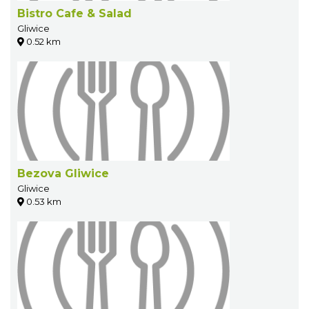
Bistro Cafe & Salad
Gliwice
0.52 km
Bezova Gliwice
Gliwice
0.53 km