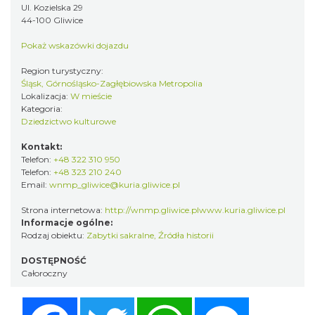
Ul. Kozielska 29
44-100 Gliwice
Pokaż wskazówki dojazdu
Region turystyczny:
Śląsk, Górnośląsko-Zagłębiowska Metropolia
Lokalizacja:
W mieście
Kategoria:
Dziedzictwo kulturowe
Kontakt:
Telefon:
+48 322 310 950
Telefon:
+48 323 210 240
Email:
wnmp_gliwice@kuria.gliwice.pl
Strona internetowa:
http://wnmp.gliwice.plwww.kuria.gliwice.pl
Informacje ogólne:
Rodzaj obiektu:
Zabytki sakralne
,
Źródła historii
DOSTĘPNOŚĆ
Całoroczny
Facebook
Twitter
WhatsApp
Messenger