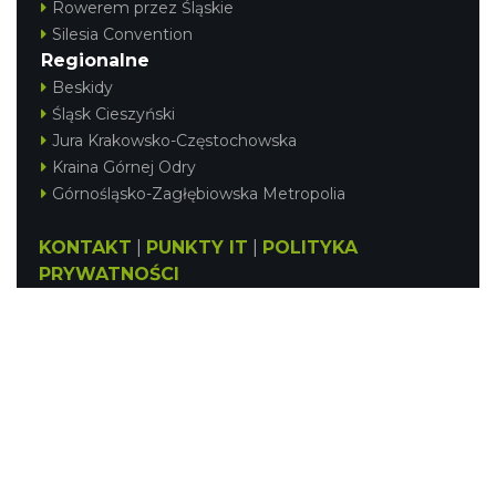
Rowerem przez Śląskie
Silesia Convention
Regionalne
Beskidy
Śląsk Cieszyński
Jura Krakowsko-Częstochowska
Kraina Górnej Odry
Górnośląsko-Zagłębiowska Metropolia
KONTAKT
|
PUNKTY IT
|
POLITYKA
PRYWATNOŚCI