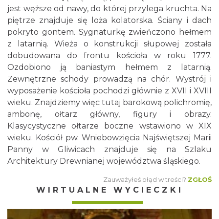
jest węższe od nawy, do której przylega kruchta. Na
piętrze znajduje się loża kolatorska. Ściany i dach
pokryto gontem. Sygnaturkę zwieńczono hełmem
z latarnią. Wieża o konstrukcji słupowej została
dobudowana do frontu kościoła w roku 1777.
Ozdobiono ją baniastym hełmem z latarnią.
Zewnętrzne schody prowadzą na chór. Wystrój i
wyposażenie kościoła pochodzi głównie z XVII i XVIII
wieku. Znajdziemy więc tutaj barokową polichromię,
ambonę, ołtarz główny, figury i obrazy.
Klasycystyczne ołtarze boczne wstawiono w XIX
wieku. Kościół pw. Wniebowzięcia Najświętszej Marii
Panny w Gliwicach znajduje się na Szlaku
Architektury Drewnianej województwa śląskiego.
Zauważyłeś błąd w treści?
ZGŁOŚ
WIRTUALNE WYCIECZKI