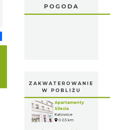
POGODA
pp
senger
Share
ZAKWATEROWANIE
W POBLIŻU
Apartamenty
Silesia
Katowice
0.03 km