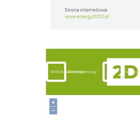
Strona internetowa:
www.energy2000.pl
Widok pełnoekranowy:
Atrakcje
Noclegi
+
−