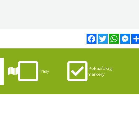
Facebook
Twitter
WhatsA
Mes
Pokaż/Ukryj
Trasy
markery