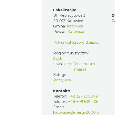
Lokalizacja:
Ul. Plebiscytowa 3
D
40-013 Katowice
C
Gmina:
Katowice
Powiat:
Katowice
Pokaż wskazówki dojazdu
Region turystyczny:
Śląsk
Lokalizacja:
W centrum
miasta
Kategoria:
Rozrywka
Kontakt:
Telefon:
+48 327 205 379
Telefon:
+48 609 539 905
Email:
katowice@energy2000.pl