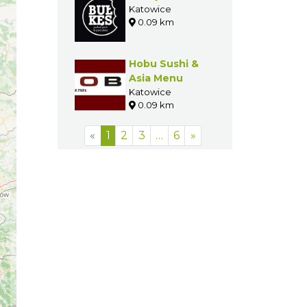
Katowice
0.09 km
Hobu Sushi &
Asia Menu
Katowice
0.09 km
«
1
2
3
…
6
»