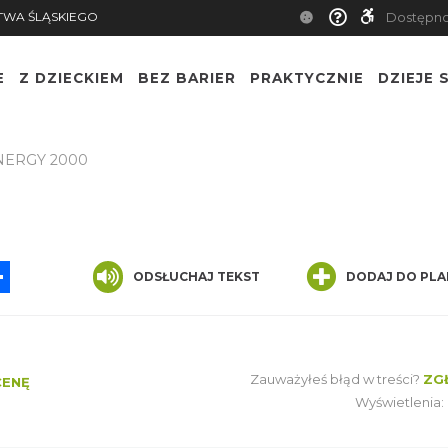
TWA ŚLĄSKIEGO
Dostępn
E
Z DZIECKIEM
BEZ BARIER
PRAKTYCZNIE
DZIEJE S
ERGY 2000
App
ssenger
Share
ODSŁUCHAJ TEKST
DODAJ DO PLA
Zauważyłeś błąd w treści?
ZG
CENĘ
Wyświetlenia