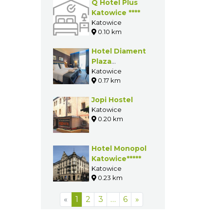
Q Hotel Plus
Katowice ****
Katowice
0.10 km
Hotel Diament
Plaza
Katowice****
Katowice
0.17 km
Jopi Hostel
Katowice
0.20 km
Hotel Monopol
Katowice*****
Katowice
0.23 km
«
1
2
3
…
6
»