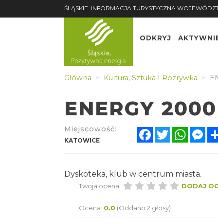
ŚLĄSKIE. INFORMACJA TURYSTYCZNA WOJEWÓDZ
ODKRYJ
AKTYWNI
Główna
Kultura, Sztuka I Rozrywka
EN
ENERGY 2000
Miejscowość:
Facebook
Twitter
Whats
Me
KATOWICE
Dyskoteka, klub w centrum miasta.
Twoja ocena:
DODAJ O
Ocena:
0.0
(Oddano 2 głosy)