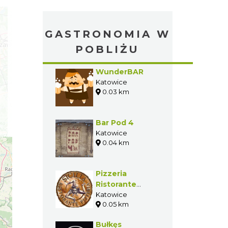
GASTRONOMIA W
POBLIŻU
WunderBAR
Katowice
0.03 km
Bar Pod 4
Katowice
0.04 km
Pizzeria
Ristorante
Sicilia
Katowice
0.05 km
Bułkęs