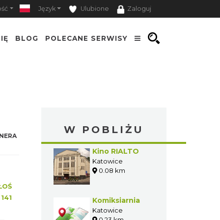
ość
Język
Ulubione
Zaloguj
IĘ
BLOG
POLECANE SERWISY
W POBLIŻU
NERA
Kino RIALTO
Katowice
0.08 km
ŁOŚ
:
141
Komiksiarnia
Katowice
0.23 km