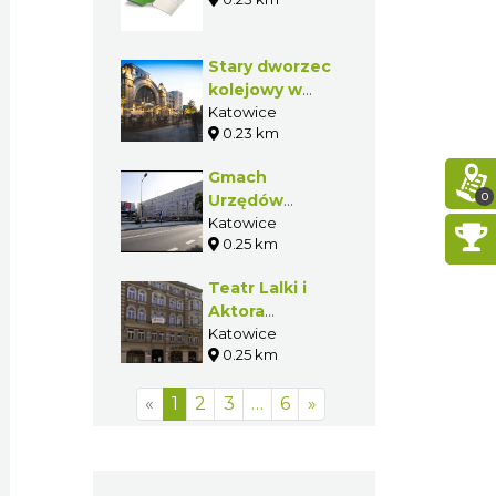
Stary dworzec
kolejowy w
Katowicach
Katowice
0.23 km
Gmach
0
Urzędów
Niezespolonych
Katowice
0.25 km
w Katowicach
Teatr Lalki i
Aktora
„Ateneum” w
Katowice
0.25 km
Katowicach
«
1
2
3
…
6
»