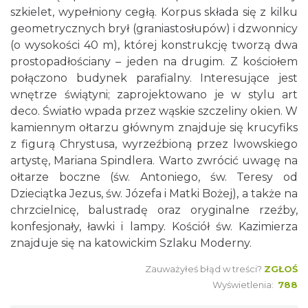
szkielet, wypełniony cegłą. Korpus składa się z kilku
geometrycznych brył (graniastosłupów) i dzwonnicy
(o wysokości 40 m), której konstrukcję tworzą dwa
prostopadłościany – jeden na drugim. Z kościołem
połączono budynek parafialny. Interesujące jest
wnętrze świątyni; zaprojektowano je w stylu art
deco. Światło wpada przez wąskie szczeliny okien. W
kamiennym ołtarzu głównym znajduje się krucyfiks
z figurą Chrystusa, wyrzeźbioną przez lwowskiego
artystę, Mariana Spindlera. Warto zwrócić uwagę na
ołtarze boczne (św. Antoniego, św. Teresy od
Dzieciątka Jezus, św. Józefa i Matki Bożej), a także na
chrzcielnicę, balustradę oraz oryginalne rzeźby,
konfesjonały, ławki i lampy. Kościół św. Kazimierza
znajduje się na katowickim Szlaku Moderny.
Zauważyłeś błąd w treści?
ZGŁOŚ
Wyświetlenia:
788