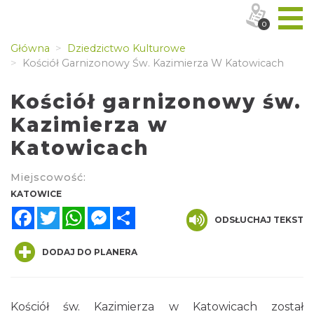
0
Główna
Dziedzictwo Kulturowe
Kościół Garnizonowy Św. Kazimierza W Katowicach
Kościół garnizonowy św.
Kazimierza w
Katowicach
Miejscowość:
KATOWICE
Facebook
Twitter
WhatsApp
Messenger
Share
ODSŁUCHAJ TEKST
DODAJ DO PLANERA
Kościół św. Kazimierza w Katowicach został