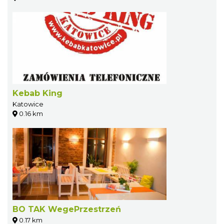
Kebab King
Katowice
0.16 km
BO TAK WegePrzestrzeń
0.17 km