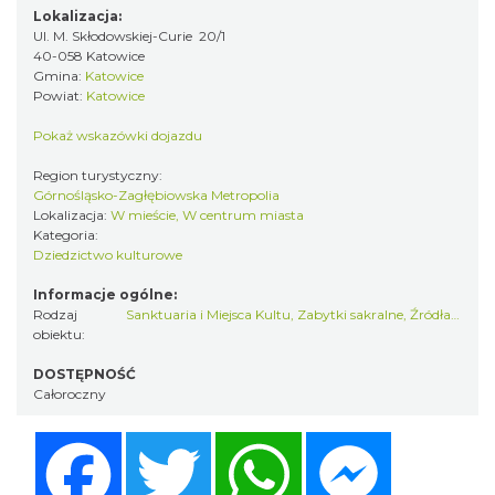
Lokalizacja:
Ul. M. Skłodowskiej-Curie 20/1
40-058 Katowice
Gmina:
Katowice
Powiat:
Katowice
Pokaż wskazówki dojazdu
Region turystyczny:
Górnośląsko-Zagłębiowska Metropolia
Lokalizacja:
W mieście, W centrum miasta
Kategoria:
Dziedzictwo kulturowe
Informacje ogólne:
Rodzaj
Sanktuaria i Miejsca Kultu
,
Zabytki sakralne
,
Źródła historii
obiektu:
DOSTĘPNOŚĆ
Całoroczny
Facebook
Twitter
WhatsApp
Messenger