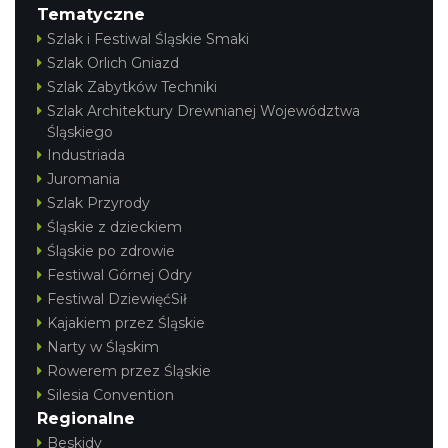
Tematyczne
Szlak i Festiwal Śląskie Smaki
Szlak Orlich Gniazd
Szlak Zabytków Techniki
Szlak Architektury Drewnianej Województwa
Śląskiego
Industriada
Juromania
Szlak Przyrody
Śląskie z dzieckiem
Śląskie po zdrowie
Festiwal Górnej Odry
Festiwal DziewięćSił
Kajakiem przez Śląskie
Narty w Śląskim
Rowerem przez Śląskie
Silesia Convention
Regionalne
Beskidy