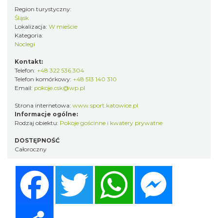
Region turystyczny:
Śląsk
Lokalizacja:
W mieście
Kategoria:
Noclegi
Kontakt:
Telefon:
+48 322 536 304
Telefon komórkowy:
+48 513 140 310
Email:
pokoje.csk@wp.pl
Strona internetowa:
www.sport.katowice.pl
Informacje ogólne:
Rodzaj obiektu:
Pokoje gościnne i kwatery prywatne
DOSTĘPNOŚĆ
Całoroczny
Facebook
Twitter
WhatsApp
Messenger
Share