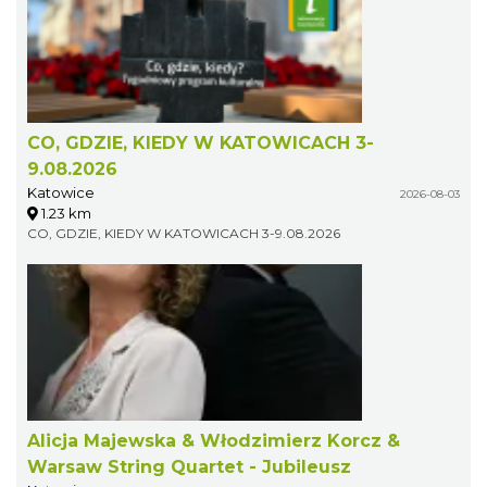
CO, GDZIE, KIEDY W KATOWICACH 3-
9.08.2026
Katowice
2026-08-03
1.23 km
CO, GDZIE, KIEDY W KATOWICACH 3-9.08.2026
Alicja Majewska & Włodzimierz Korcz &
Warsaw String Quartet - Jubileusz