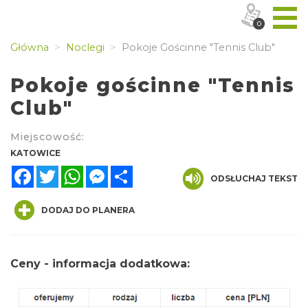
0
Główna
Noclegi
Pokoje Gościnne "Tennis Club"
Pokoje gościnne "Tennis
Club"
Miejscowość:
KATOWICE
Facebook
Twitter
WhatsApp
Messenger
Share
ODSŁUCHAJ TEKST
DODAJ DO PLANERA
Ceny - informacja dodatkowa: