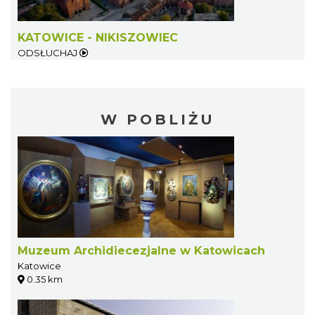
KATOWICE - NIKISZOWIEC
ODSŁUCHAJ
W POBLIŻU
Muzeum Archidiecezjalne w Katowicach
Katowice
0.35 km