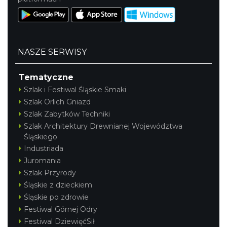
NASZE SERWISY
Tematyczne
Szlak i Festiwal Śląskie Smaki
Szlak Orlich Gniazd
Szlak Zabytków Techniki
Szlak Architektury Drewnianej Województwa
Śląskiego
Industriada
Juromania
Szlak Przyrody
Śląskie z dzieckiem
Śląskie po zdrowie
Festiwal Górnej Odry
Festiwal DziewięćSił