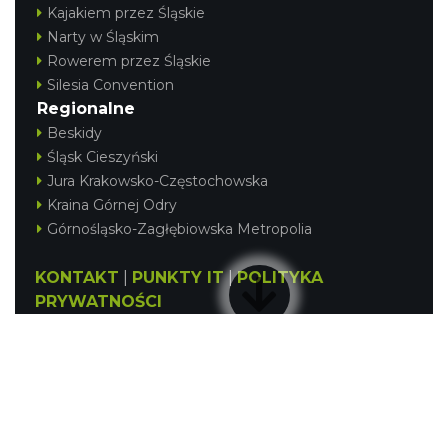
Kajakiem przez Śląskie
Narty w Śląskim
Rowerem przez Śląskie
Silesia Convention
Regionalne
Beskidy
Śląsk Cieszyński
Jura Krakowsko-Częstochowska
Kraina Górnej Odry
Górnośląsko-Zagłębiowska Metropolia
KONTAKT
|
PUNKTY IT
|
POLITYKA
PRYWATNOŚCI