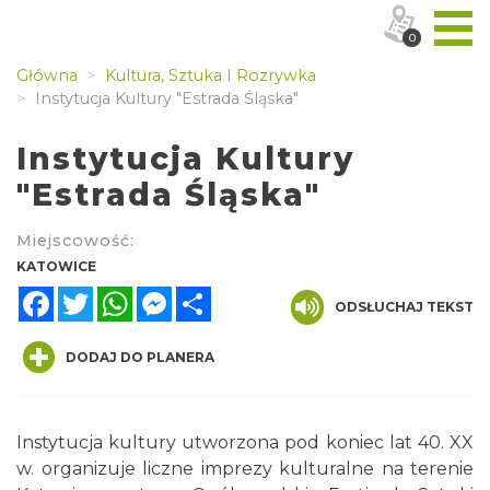
0
Główna
Kultura, Sztuka I Rozrywka
Instytucja Kultury "Estrada Śląska"
Instytucja Kultury
"Estrada Śląska"
Miejscowość:
KATOWICE
Facebook
Twitter
WhatsApp
Messenger
Share
ODSŁUCHAJ TEKST
DODAJ DO PLANERA
Instytucja kultury utworzona pod koniec lat 40. XX
w. organizuje liczne imprezy kulturalne na terenie