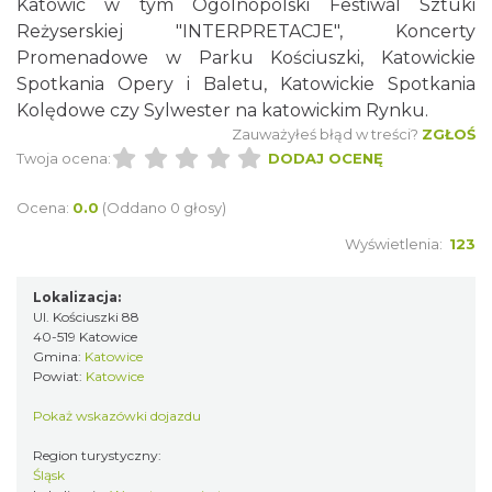
Katowic w tym Ogólnopolski Festiwal Sztuki
Reżyserskiej "INTERPRETACJE", Koncerty
Promenadowe w Parku Kościuszki, Katowickie
Spotkania Opery i Baletu, Katowickie Spotkania
Kolędowe czy Sylwester na katowickim Rynku.
Zauważyłeś błąd w treści?
ZGŁOŚ
Twoja ocena:
DODAJ OCENĘ
Ocena:
0.0
(Oddano 0 głosy)
Wyświetlenia:
123
Lokalizacja:
Ul. Kościuszki 88
40-519 Katowice
Gmina:
Katowice
Powiat:
Katowice
Pokaż wskazówki dojazdu
Region turystyczny:
Śląsk