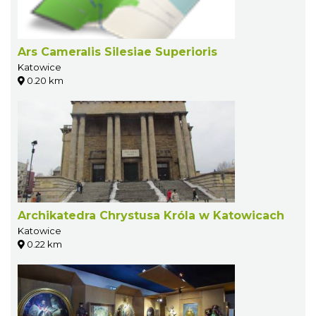
Ars Cameralis Silesiae Superioris
Katowice
0.20 km
Archikatedra Chrystusa Króla w Katowicach
Katowice
0.22 km