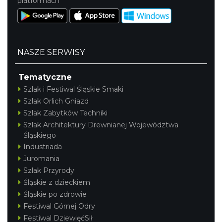
platformach
NASZE SERWISY
Tematyczne
Szlak i Festiwal Śląskie Smaki
Szlak Orlich Gniazd
Szlak Zabytków Techniki
Szlak Architektury Drewnianej Województwa
Śląskiego
Industriada
Juromania
Szlak Przyrody
Śląskie z dzieckiem
Śląskie po zdrowie
Festiwal Górnej Odry
Festiwal DziewięćSił