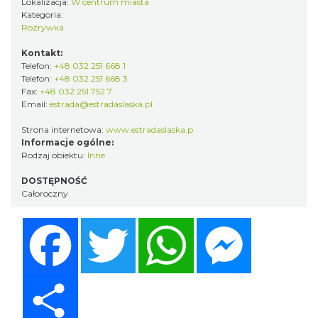
Lokalizacja:
W centrum miasta
Kategoria:
Rozrywka
Kontakt:
Telefon:
+48 032 251 668 1
Telefon:
+48 032 251 668 3
Fax:
+48 032 251 752 7
Email:
estrada@estradaslaska.pl
Strona internetowa:
www.estradaslaska.p
Informacje ogólne:
Rodzaj obiektu:
Inne
DOSTĘPNOŚĆ
Całoroczny
Facebook
Twitter
WhatsApp
Messenger
Share