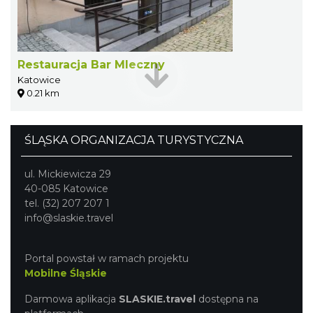
Restauracja Bar Mleczny
Katowice
0.21 km
ŚLĄSKA ORGANIZACJA TURYSTYCZNA
ul. Mickiewicza 29
40-085 Katowice
tel. (32) 207 207 1
info@slaskie.travel
Portal powstał w ramach projektu
Mobilne Śląskie
Darmowa aplikacja
SLASKIE.travel
dostępna na