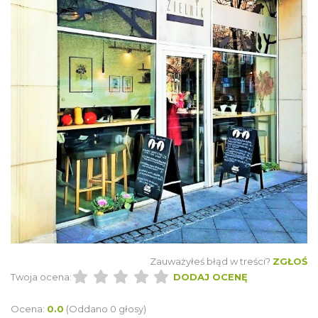
Zauważyłeś błąd w treści?
ZGŁOŚ
Twoja ocena:
DODAJ OCENĘ
Ocena:
0.0
(Oddano 0 głosy)