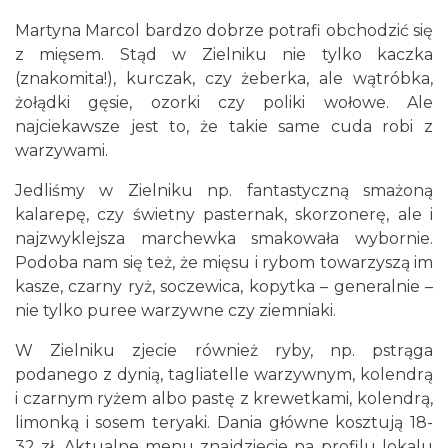
Martyna Marcol bardzo dobrze potrafi obchodzić się
z mięsem. Stąd w Zielniku nie tylko kaczka
(znakomita!), kurczak, czy żeberka, ale wątróbka,
żołądki gęsie, ozorki czy poliki wołowe. Ale
najciekawsze jest to, że takie same cuda robi z
warzywami.
Jedliśmy w Zielniku np. fantastyczną smażoną
kalarepę, czy świetny pasternak, skorzonerę, ale i
najzwyklejsza marchewka smakowała wybornie.
Podoba nam się też, że mięsu i rybom towarzyszą im
kasze, czarny ryż, soczewica, kopytka – generalnie –
nie tylko puree warzywne czy ziemniaki.
W Zielniku zjecie również ryby, np. pstrąga
podanego z dynią, tagliatelle warzywnym, kolendrą
i czarnym ryżem albo pastę z krewetkami, kolendrą,
limonką i sosem teryaki. Dania główne kosztują 18-
32 zł. Aktualne menu znajdziecie na profilu lokalu