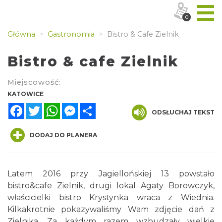
0
Główna
Gastronomia
Bistro & Cafe Zielnik
Bistro & cafe Zielnik
Miejscowość:
KATOWICE
Facebook
Twitter
WhatsApp
Messenger
Share
ODSŁUCHAJ TEKST
DODAJ DO PLANERA
Latem 2016 przy Jagiellońskiej 13 powstało
bistro&cafe Zielnik, drugi lokal Agaty Borowczyk,
właścicielki bistro Krystynka wraca z Wiednia.
Kilkakrotnie pokazywaliśmy Wam zdjęcie dań z
Zielnika. Za każdym razem wzbudzały wielkie