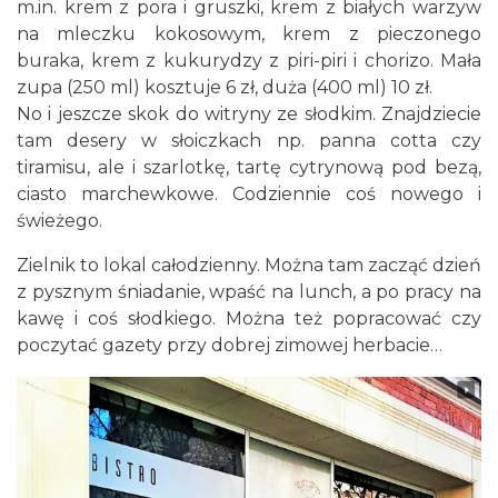
m.in. krem z pora i gruszki, krem z białych warzyw
na mleczku kokosowym, krem z pieczonego
buraka, krem z kukurydzy z piri-piri i chorizo. Mała
zupa (250 ml) kosztuje 6 zł, duża (400 ml) 10 zł.
No i jeszcze skok do witryny ze słodkim. Znajdziecie
tam desery w słoiczkach np. panna cotta czy
tiramisu, ale i szarlotkę, tartę cytrynową pod bezą,
ciasto marchewkowe. Codziennie coś nowego i
świeżego.
Zielnik to lokal całodzienny. Można tam zacząć dzień
z pysznym śniadanie, wpaść na lunch, a po pracy na
kawę i coś słodkiego. Można też popracować czy
poczytać gazety przy dobrej zimowej herbacie…