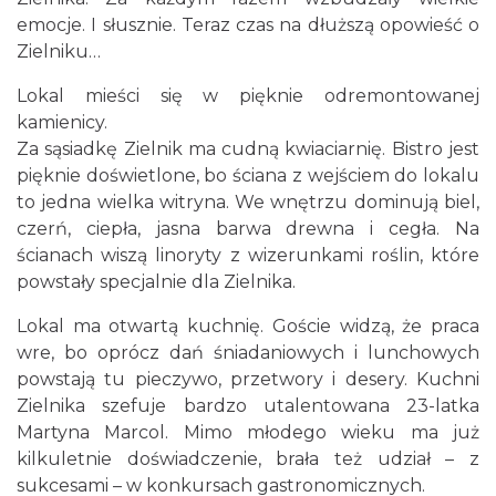
emocje. I słusznie. Teraz czas na dłuższą opowieść o
Zielniku…
Lokal mieści się w pięknie odremontowanej
kamienicy.
Za sąsiadkę Zielnik ma cudną kwiaciarnię. Bistro jest
pięknie doświetlone, bo ściana z wejściem do lokalu
to jedna wielka witryna. We wnętrzu dominują biel,
czerń, ciepła, jasna barwa drewna i cegła. Na
ścianach wiszą linoryty z wizerunkami roślin, które
powstały specjalnie dla Zielnika.
Lokal ma otwartą kuchnię. Goście widzą, że praca
wre, bo oprócz dań śniadaniowych i lunchowych
powstają tu pieczywo, przetwory i desery. Kuchni
Zielnika szefuje bardzo utalentowana 23-latka
Martyna Marcol. Mimo młodego wieku ma już
kilkuletnie doświadczenie, brała też udział – z
sukcesami – w konkursach gastronomicznych.