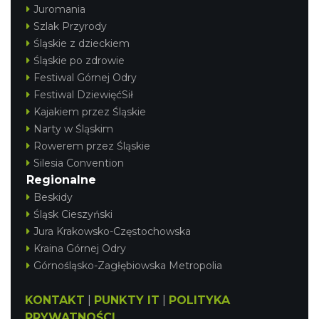
Juromania
Szlak Przyrody
Śląskie z dzieckiem
Śląskie po zdrowie
Festiwal Górnej Odry
Festiwal DziewięćSił
Kajakiem przez Śląskie
Narty w Śląskim
Rowerem przez Śląskie
Silesia Convention
Regionalne
Beskidy
Śląsk Cieszyński
Jura Krakowsko-Częstochowska
Kraina Górnej Odry
Górnośląsko-Zagłębiowska Metropolia
KONTAKT
|
PUNKTY IT
|
POLITYKA
PRYWATNOŚCI