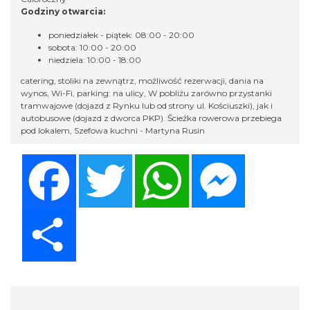
Godziny otwarcia:
poniedziałek - piątek: 08:00 - 20:00
sobota: 10:00 - 20:00
niedziela: 10:00 - 18:00
catering, stoliki na zewnątrz, możliwość rezerwacji, dania na
wynos, Wi-Fi, parking: na ulicy, W pobliżu zarówno przystanki
tramwajowe (dojazd z Rynku lub od strony ul. Kościuszki), jak i
autobusowe (dojazd z dworca PKP). Ścieżka rowerowa przebiega
pod lokalem, Szefowa kuchni - Martyna Rusin
Facebook
Twitter
WhatsApp
Messenger
Share