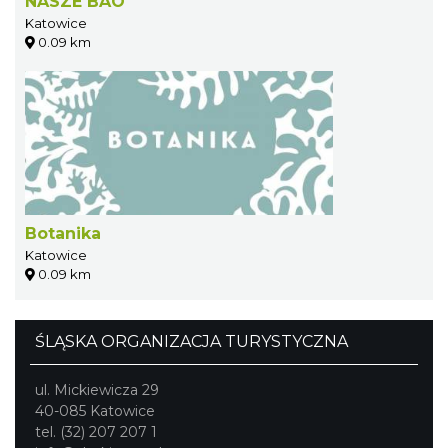
NASZE BAO
Katowice
0.09 km
Botanika
Katowice
0.09 km
ŚLĄSKA ORGANIZACJA TURYSTYCZNA
ul. Mickiewicza 29
40-085 Katowice
tel. (32) 207 207 1