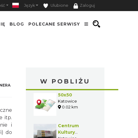
ość
Język
Ulubione
Zaloguj
IĘ
BLOG
POLECANE SERWISY
W POBLIŻU
NERA
50x50
Katowice
0.02 km
iczne
 itp.
nie i
Centrum
i) do
Kultury