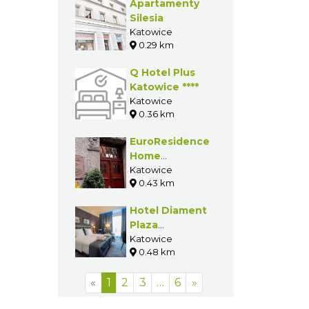
Apartamenty
Silesia
Katowice
0.29 km
Q Hotel Plus
Katowice ****
Katowice
0.36 km
EuroResidence
Home
Apartament
Katowice
0.43 km
Hotel Diament
Plaza
Katowice****
Katowice
0.48 km
«
1
2
3
…
6
»