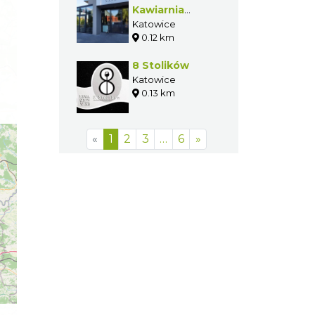
Kawiarnia
Nugat
Katowice
0.12 km
8 Stolików
Katowice
0.13 km
«
1
2
3
…
6
»