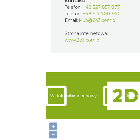
Kontakt:
Telefon:
+48 327 857 877
Telefon:
+48 517 700 330
Email:
klub@2b3.com.pl
Strona internetowa:
www.2b3.com.pl
Widok pełnoekranowy:
Atrakcje
Nocleg
+
−