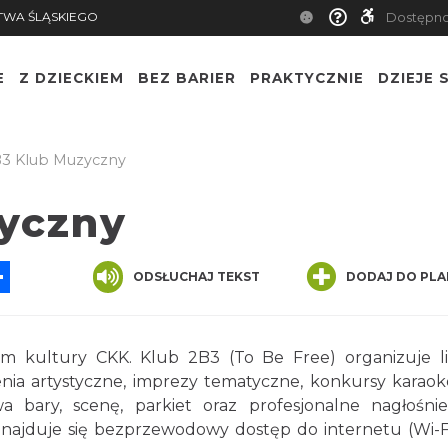
TWA ŚLĄSKIEGO
Dostępn
E
Z DZIECKIEM
BEZ BARIER
PRAKTYCZNIE
DZIEJE S
3 Klub Muzyczny
yczny
App
ssenger
Share
ODSŁUCHAJ TEKST
DODAJ DO PLA
um kultury CKK. Klub 2B3 (To Be Free) organizuje l
nia artystyczne, imprezy tematyczne, konkursy karaoke
a bary, scenę, parkiet oraz profesjonalne nagłośnie
 znajduje się bezprzewodowy dostęp do internetu (Wi-F