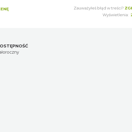
Zauważyłeś błąd w treści?
ZG
CENĘ
Wyświetlenia:
OSTĘPNOŚĆ
ałoroczny