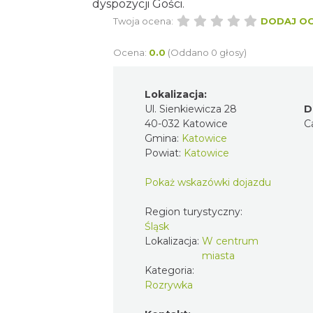
dyspozycji Gości.
Twoja ocena:
DODAJ O
Ocena:
0.0
(Oddano 0 głosy)
Lokalizacja:
Ul. Sienkiewicza 28
D
40-032 Katowice
C
Gmina:
Katowice
Powiat:
Katowice
Pokaż wskazówki dojazdu
Region turystyczny:
Śląsk
Lokalizacja:
W centrum
miasta
Kategoria:
Rozrywka