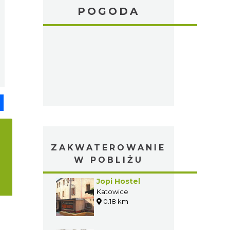
POGODA
pp
senger
Share
ZAKWATEROWANIE
W POBLIŻU
Jopi Hostel
Katowice
0.18 km