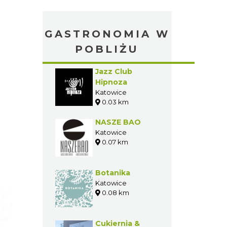
GASTRONOMIA W
POBLIŻU
Jazz Club
Hipnoza
Katowice
0.03 km
NASZE BAO
Katowice
0.07 km
Botanika
Katowice
0.08 km
Cukiernia &