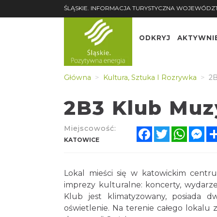
ŚLĄSKIE. INFORMACJA TURYSTYCZNA WOJEWÓDZ
ODKRYJ
AKTYWNI
Główna
Kultura, Sztuka I Rozrywka
2B
2B3 Klub Muz
Miejscowość:
Facebook
Twitter
Whats
Me
KATOWICE
Lokal mieści się w katowickim centr
imprezy kulturalne: koncerty, wydarze
Klub jest klimatyzowany, posiada dw
oświetlenie. Na terenie całego lokalu