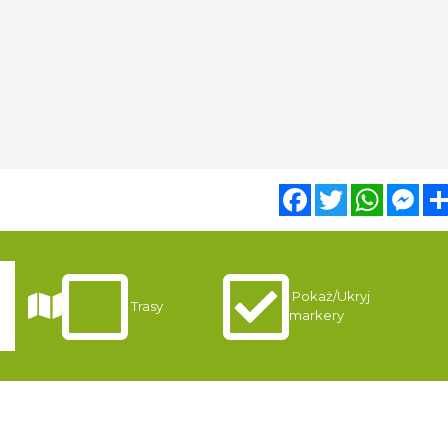
Facebook
Twitter
WhatsA
Mes
Pokaż/Ukryj
i
Trasy
markery