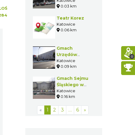
Katowice im.
Katowice
0.03 km
Krystyny
ŁOŚ
Bochenek
284
Teatr Korez
Katowice
0.06 km
Gmach
Urzędów
0
Niezespolonych
Katowice
0.09 km
w Katowicach
Gmach Sejmu
Śląskiego w
Katowicach
Katowice
0.16 km
«
1
2
3
…
6
»