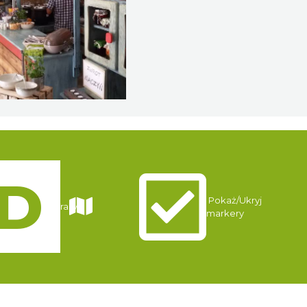
Pokaż/Ukryj
Trasy
markery