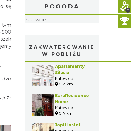
POGODA
o się
0
w tym
– 900
oszek
ajemy
, bo
ardzo
ZAKWATEROWANIE
W POBLIŻU
5 zł.
Apartamenty
Silesia
Katowice
0.14 km