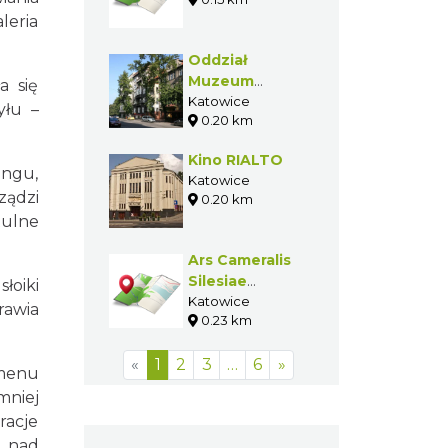
leria
Oddział
Muzeum
a się
Historii Katowic
Katowice
yłu –
0.20 km
- Dział
Teatralno-
Kino RIALTO
Filmowy
ingu,
Katowice
ządzi
0.20 km
tulne
Ars Cameralis
Silesiae
łoiki
Superioris
Katowice
rawia
0.23 km
«
1
2
3
…
6
»
 menu
mniej
racje
h nad