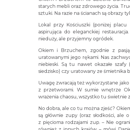
starych mebli oraz zdrowego życia. Tru
sztuki. Na razie na ścianach są obrazy ty
Lokal przy Kościuszki (poniżej placu 
aspirująca do eleganckiej restauracja
nieduży, ale przyjemny ogródek.
Okiem i Brzuchem, zgodnie z pasją w
uratowanymi jego rękami. Nas zachwyciły
niebieski. Są tu nawet okazałe szaf
siedzisko) czy uratowany ze śmietnika b
Uwagę zwracają też wykorzystane jako 
z przetworami. W sumie wnętrze Okie
wrażenia chaosu, wszystko tu świetnie 
No dobra, ale co tu można zjeść? Oki
są głównie zupy (oraz słodkości, ale 
z pięcioma rodzajami zup. – Nie ograni
również z innych krajów – mówi Dani