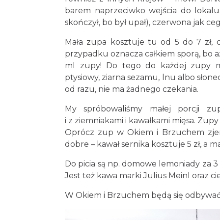
barem naprzeciwko wejścia do lokalu.
skończył, bo był upał), czerwona jak ce
Mała zupa kosztuje tu od 5 do 7 zł, 
przypadku oznacza całkiem sporą, bo aż p
ml zupy! Do tego do każdej zupy m
ptysiowy, ziarna sezamu, lnu albo słon
od razu, nie ma żadnego czekania.
My spróbowaliśmy małej porcji zu
i z ziemniakami i kawałkami mięsa. Zup
Oprócz zup w Okiem i Brzuchem zjemy
dobre – kawał sernika kosztuje 5 zł, a m
Do picia są np. domowe lemoniady za 3 z
Jest też kawa marki Julius Meinl oraz ci
W Okiem i Brzuchem będą się odbywać w