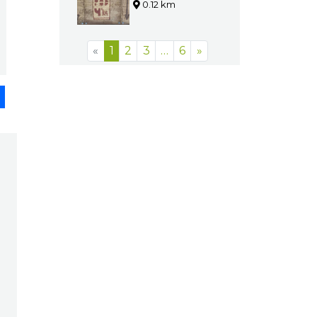
Katowice
0.12 km
Bar Pod 4
Katowice
pp
senger
Share
0.12 km
«
1
2
3
…
6
»