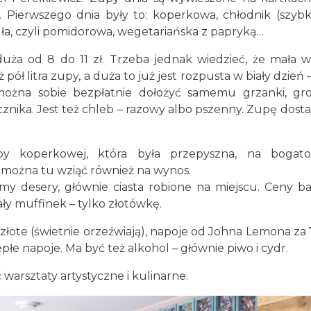
 Pierwszego dnia były to: koperkowa, chłodnik (szybk
gła, czyli pomidorowa, wegetariańska z papryką…
duża od 8 do 11 zł. Trzeba jednak wiedzieć, że mała 
ół litra zupy, a duża to już jest rozpusta w biały dzień 
ożna sobie bezpłatnie dołożyć samemu grzanki, gr
ecznika. Jest też chleb – razowy albo pszenny. Zupę dost
py koperkowej, która była przepyszna, na bogato
y można tu wziąć również na wynos.
 desery, głównie ciasta robione na miejscu. Ceny b
ały muffinek – tylko złotówkę.
łote (świetnie orzeźwiają), napoje od Johna Lemona za 7,
epłe napoje. Ma być też alkohol – głównie piwo i cydr.
arsztaty artystyczne i kulinarne.