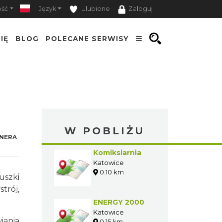
ość
Język
Ulubione
Zaloguj
IĘ
BLOG
POLECANE SERWISY
W POBLIŻU
NERA
Komiksiarnia
Katowice
0.10 km
uszki
trój,
ENERGY 2000
Katowice
iania
0.15 km