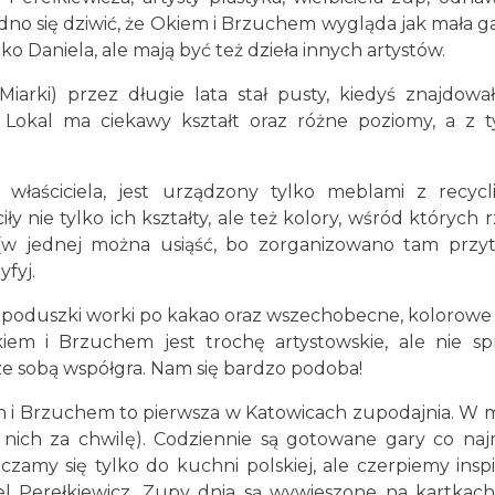
dno się dziwić, że Okiem i Brzuchem wygląda jak mała ga
lko Daniela, ale mają być też dzieła innych artystów.
Miarki) przez długie lata stał pusty, kiedyś znajdował
. Lokal ma ciekawy kształt oraz różne poziomy, a z t
łaściciela, jest urządzony tylko meblami z recycl
 nie tylko ich kształty, ale też kolory, wśród których r
y (w jednej można usiąść, bo zorganizowano tam przy
yfyj.
poduszki worki po kakao oraz wszechobecne, kolorowe s
m i Brzuchem jest trochę artystowskie, ale nie sp
ze sobą współgra. Nam się bardzo podoba!
em i Brzuchem to pierwsza w Katowicach zupodajnia. W
o nich za chwilę). Codziennie są gotowane gary co naj
czamy się tylko do kuchni polskiej, ale czerpiemy inspi
el Perełkiewicz. Zupy dnia są wywieszone na kartkac