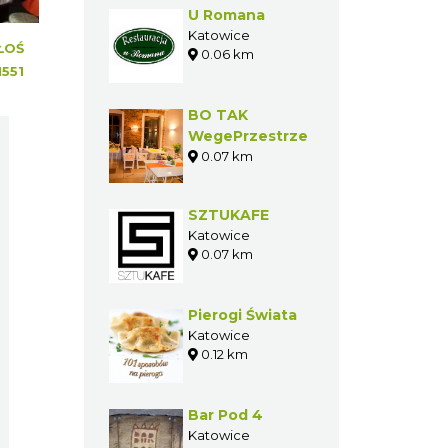
ŁOŚ
GASTRONOMIA W
1551
POBLIŻU
U Romana
Katowice
0.06 km
BO TAK
WegePrzestrzeń
0.07 km
SZTUKAFE
Katowice
0.07 km
Pierogi Świata