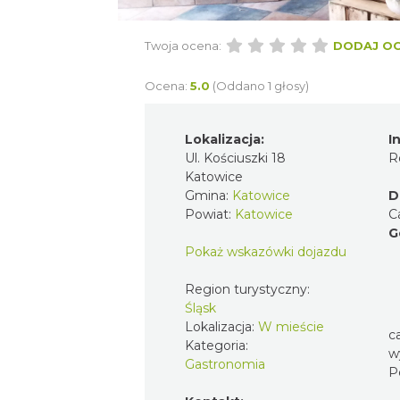
Twoja ocena:
DODAJ O
Ocena:
5.0
(Oddano 1 głosy)
Lokalizacja:
I
Ul. Kościuszki 18
R
Katowice
Gmina:
Katowice
D
Powiat:
Katowice
C
G
Pokaż wskazówki dojazdu
Region turystyczny:
Śląsk
Lokalizacja:
W mieście
c
Kategoria:
w
Gastronomia
P