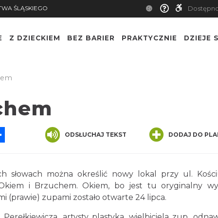
TWA ŚLĄSKIEGO
Dostępn
E
Z DZIECKIEM
BEZ BARIER
PRAKTYCZNIE
DZIEJE S
hem
uchem
App
ssenger
Share
ODSŁUCHAJ TEKST
DODAJ DO PLA
h słowach można określić nowy lokal przy ul. Kości
kiem i Brzuchem. Okiem, bo jest tu oryginalny wys
i (prawie) zupami zostało otwarte 24 lipca.
erełkiewicza, artysty plastyka, wielbiciela zup, odnaw