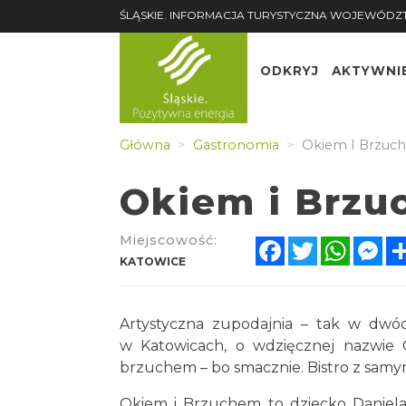
ŚLĄSKIE. INFORMACJA TURYSTYCZNA WOJEWÓDZ
ODKRYJ
AKTYWNI
Główna
Gastronomia
Okiem I Brzuc
Okiem i Brz
Miejscowość:
Facebook
Twitter
Whats
Me
KATOWICE
Artystyczna zupodajnia – tak w dwóc
w Katowicach, o wdzięcznej nazwie O
brzuchem – bo smacznie. Bistro z samym
Okiem i Brzuchem to dziecko Daniela P