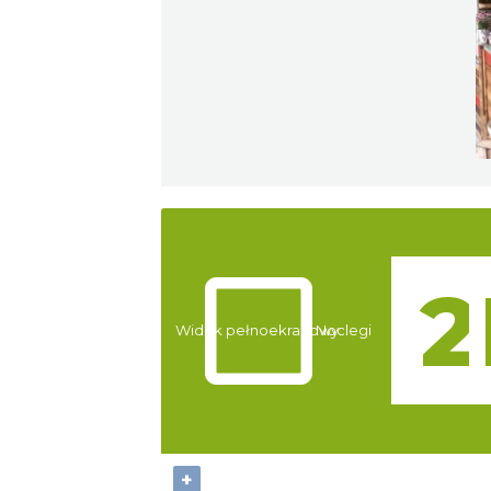
Atrakcje
Widok pełnoekranowy:
Noclegi
+