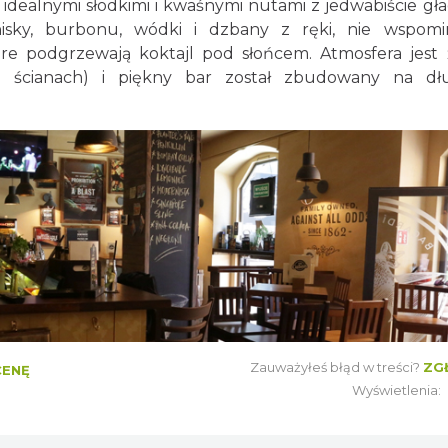
 idealnymi słodkimi i kwaśnymi nutami z jedwabiście gł
isky, burbonu, wódki i dzbany z ręki, nie wspomi
re podgrzewają koktajl pod słońcem. Atmosfera jest
 ścianach) i piękny bar został zbudowany na dł
Zauważyłeś błąd w treści?
ZG
CENĘ
Wyświetlenia: