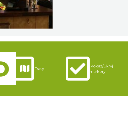
Pokaż/Ukryj
Trasy
markery