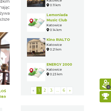
Katowicach
Katowice
adkim
0.11 km
nając
 żywa
Lemoniada
uższe
Music Club
Katowice
0.14 km
Kino RIALTO
Katowice
0.21 km
ENERGY 2000
Katowice
0.23 km
0
«
1
2
3
…
6
»
ŁOŚ
189