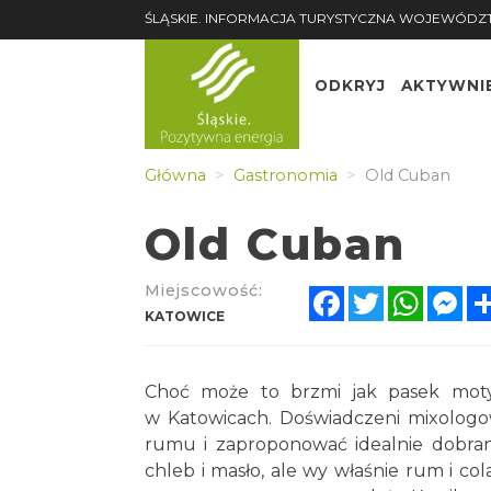
ŚLĄSKIE. INFORMACJA TURYSTYCZNA WOJEWÓDZ
ODKRYJ
AKTYWNI
Główna
Gastronomia
Old Cuban
Old Cuban
Miejscowość:
Facebook
Twitter
Whats
Me
KATOWICE
Choć może to brzmi jak pasek moty
w Katowicach. Doświadczeni mixolog
rumu i zaproponować idealnie dobrany 
chleb i masło, ale wy właśnie rum i co