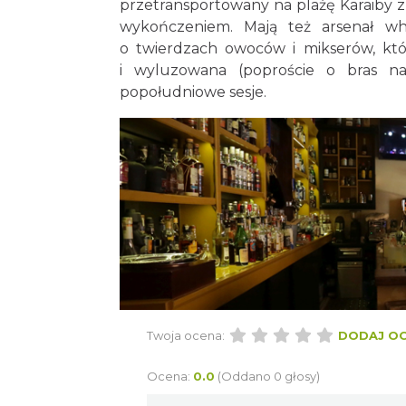
przetransportowany na plażę Karaiby z
wykończeniem. Mają też arsenał wh
o twierdzach owoców i mikserów, któ
i wyluzowana (poproście o bras na
popołudniowe sesje.
Twoja ocena:
DODAJ O
Ocena:
0.0
(Oddano 0 głosy)