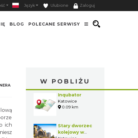
ość
Język
Ulubione
Zaloguj
IĘ
BLOG
POLECANE SERWISY
W POBLIŻU
NERA
Inqubator
Katowice
0.09 km
jlową
borze
o ich
Stary dworzec
niesz
kolejowy w