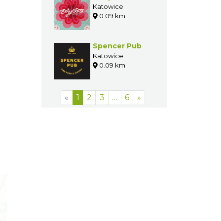
Katowice
0.09 km
Spencer Pub
Katowice
0.09 km
«
1
2
3
…
6
»