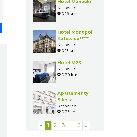
Hotel Mariacki
Katowice
0.16 km
pp
senger
Share
Hotel Monopol
Katowice*****
Katowice
0.19 km
Hotel M23
Katowice
0.20 km
Apartamenty
Silesia
Katowice
0.25 km
«
1
2
3
…
6
»