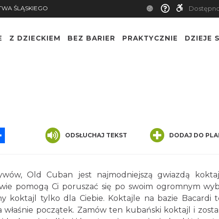
TWA ŚLĄSKIEGO
Dostępn
E
Z DZIECKIEM
BEZ BARIER
PRAKTYCZNIE
DZIEJE S
App
ssenger
Share
ODSŁUCHAJ TEKST
DODAJ DO PLA
wów, Old Cuban jest najmodniejszą gwiazdą kokta
owie pomogą Ci poruszać się po swoim ogromnym wy
koktajl tylko dla Ciebie. Koktajle na bazie Bacardi t
la właśnie początek. Zamów ten kubański koktajl i zosta