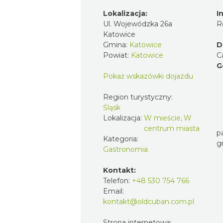
Lokalizacja:
I
Ul. Wojewódzka 26a
R
Katowice
Gmina:
Katowice
D
Powiat:
Katowice
C
G
Pokaż wskazówki dojazdu
Region turystyczny:
Śląsk
Lokalizacja:
W mieście, W
centrum miasta
p
Kategoria:
gr
Gastronomia
Kontakt:
Telefon:
+48 530 754 766
Email:
kontakt@oldcuban.com.pl
Strona internetowa: