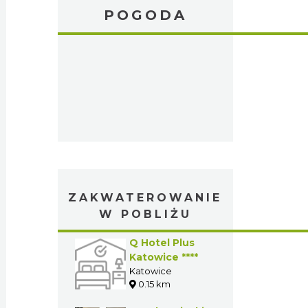
POGODA
ZAKWATEROWANIE
W POBLIŻU
Q Hotel Plus
Katowice ****
Katowice
0.15 km