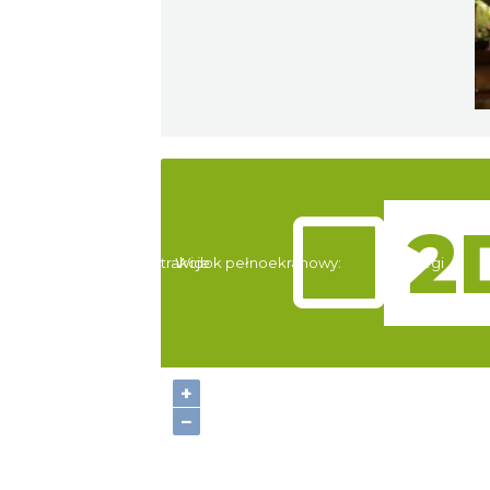
Atrakcje
Widok pełnoekranowy:
Noclegi
+
−