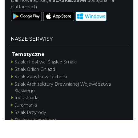
Darmowa aplikacja
SLASKIE.travel
dostępna na
platformach
NASZE SERWISY
Tematyczne
Szlak i Festiwal Śląskie Smaki
Szlak Orlich Gniazd
Szlak Zabytków Techniki
Szlak Architektury Drewnianej Województwa
Śląskiego
Industriada
Juromania
Szlak Przyrody
Śląskie z dzieckiem
Śląskie po zdrowie
Festiwal Górnej Odry