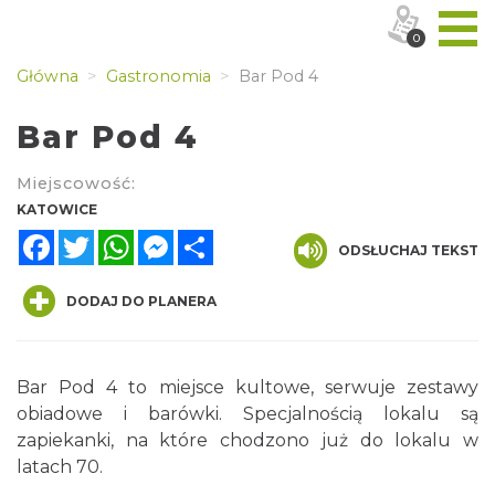
0
Główna
Gastronomia
Bar Pod 4
Bar Pod 4
Miejscowość:
KATOWICE
Facebook
Twitter
WhatsApp
Messenger
Share
ODSŁUCHAJ TEKST
DODAJ DO PLANERA
Bar Pod 4 to miejsce kultowe, serwuje zestawy
obiadowe i barówki. Specjalnością lokalu są
zapiekanki, na które chodzono już do lokalu w
latach 70.