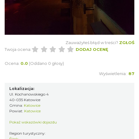
Zauważyłeś błąd w treści?
ZGŁOŚ
Twoja ocena:
DODAJ OCENĘ
Ocena:
0.0
(Oddano 0 głosy)
Wyświetlenia:
87
Lokalizacja:
Ul. Kochanowskiego 4
40-035 Katowice
Gmina:
Katowice
Powiat:
Katowice
Pokaż wskazówki dojazdu
Region turystyczny:
Śląsk