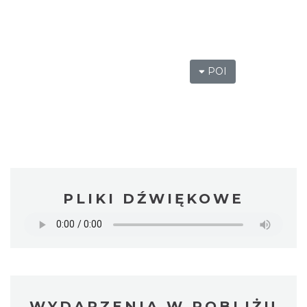
POI
PLIKI DŹWIĘKOWE
WYDARZENIA W POBLIŻU