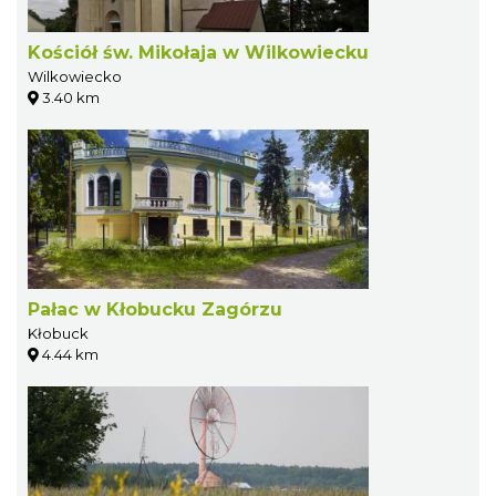
Kościół św. Mikołaja w Wilkowiecku
Wilkowiecko
3.40 km
Pałac w Kłobucku Zagórzu
Kłobuck
4.44 km