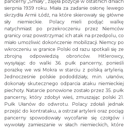
pancerny „Śmiały”, zajęła pozycje w ostatnich dniach
sierpnia 1939 roku. Miała za zadanie osłonę lewego
skrzydła Armii Łódź, na które skierowały się główne
siły niemieckie. Polacy mieli podjąć walkę
natychmiast po przekroczeniu przez Niemców
granicy oraz powstrzymać ich atak na przedpolu, co
miało umożliwić dokończenie mobilizacji. Niemcy po
wkroczeniu w granice Polski od razu spotkali się ze
zbrojną odpowiedzią obrońców. Hitlerowcy,
wysyłając do walki 36. pułk pancerny, ponieśli
porażkę we wsi Mokra w starciu z polską artylerią.
Jednocześnie polskie pododdziały, m.in. ułanów,
dokonały skutecznego odparcia ataku niemieckiej
piechoty. Natarcie ponowione zostało przez 35. pułk
pancerny, który zdobył wieś, zmuszając polski 21.
Pułk Ułanów do odwrotu. Polacy zdołali jednak
przejść do kontrataku, a ostrzał artylerii oraz pociąg
pancerny spowodowały wycofanie się czołgów i
wywołały zamieszanie w siłach niemieckich, które