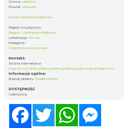
Gmina:
Miedźno
Powiat:
kłobucki
Pokaż wskazówki dojazdu
Region turystyczny:
Region Lubliniecko-Kłobucki
Lokalizacja:
Na wsi
Kategoria:
Dziedzictwo kulturowe
Kontakt:
Strona internetowa:
http://www.1939.pl/bitwy/niemcy/bitwa-pod-mokra/index.html
Informacje ogólne:
Rodzaj obiektu:
Źródła historii
DOSTĘPNOŚĆ
Całoroczny
Facebook
Twitter
WhatsApp
Messenger