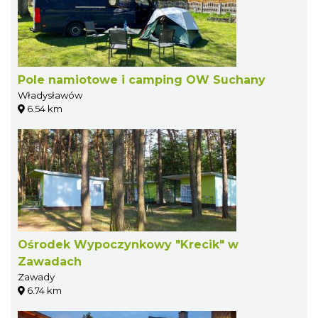
Pole namiotowe i camping OW Suchany
Władysławów
6.54 km
Ośrodek Wypoczynkowy "Krecik" w
Zawadach
Zawady
6.74 km