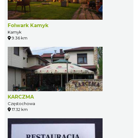
Folwark Kamyk
Kamyk
9.36 km
KARCZMA
Częstochowa
17.32 km