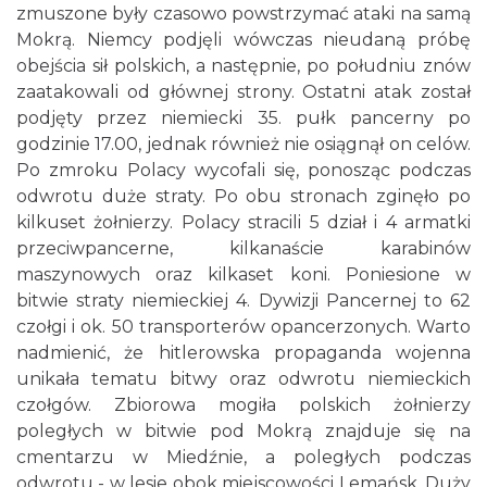
zmuszone były czasowo powstrzymać ataki na samą
Mokrą. Niemcy podjęli wówczas nieudaną próbę
obejścia sił polskich, a następnie, po południu znów
zaatakowali od głównej strony. Ostatni atak został
podjęty przez niemiecki 35. pułk pancerny po
godzinie 17.00, jednak również nie osiągnął on celów.
Po zmroku Polacy wycofali się, ponosząc podczas
odwrotu duże straty. Po obu stronach zginęło po
kilkuset żołnierzy. Polacy stracili 5 dział i 4 armatki
przeciwpancerne, kilkanaście karabinów
maszynowych oraz kilkaset koni. Poniesione w
bitwie straty niemieckiej 4. Dywizji Pancernej to 62
czołgi i ok. 50 transporterów opancerzonych. Warto
nadmienić, że hitlerowska propaganda wojenna
unikała tematu bitwy oraz odwrotu niemieckich
czołgów. Zbiorowa mogiła polskich żołnierzy
poległych w bitwie pod Mokrą znajduje się na
cmentarzu w Miedźnie, a poległych podczas
odwrotu - w lesie obok miejscowości Lemańsk. Duży