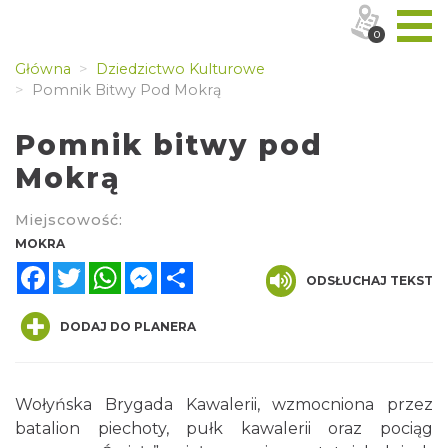
0
Główna
Dziedzictwo Kulturowe
Pomnik Bitwy Pod Mokrą
Pomnik bitwy pod
Mokrą
Miejscowość:
MOKRA
Facebook
Twitter
WhatsApp
Messenger
Share
ODSŁUCHAJ TEKST
DODAJ DO PLANERA
Wołyńska Brygada Kawalerii, wzmocniona przez
batalion piechoty, pułk kawalerii oraz pociąg