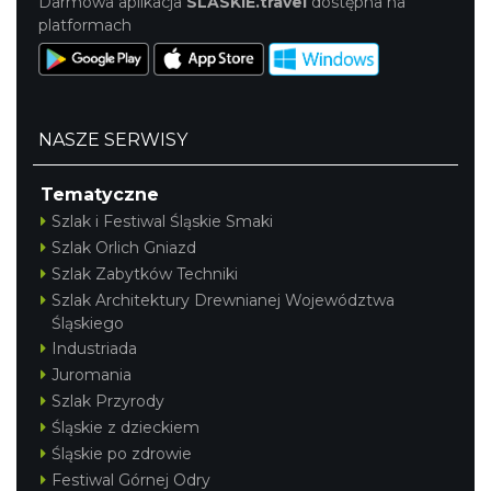
Darmowa aplikacja
SLASKIE.travel
dostępna na
platformach
NASZE SERWISY
Tematyczne
Szlak i Festiwal Śląskie Smaki
Szlak Orlich Gniazd
Szlak Zabytków Techniki
Szlak Architektury Drewnianej Województwa
Śląskiego
Industriada
Juromania
Szlak Przyrody
Śląskie z dzieckiem
Śląskie po zdrowie
Festiwal Górnej Odry