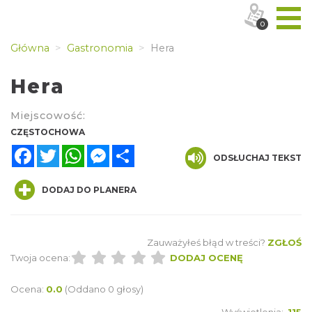
0
Główna
Gastronomia
Hera
Hera
Miejscowość:
CZĘSTOCHOWA
Facebook
Twitter
WhatsApp
Messenger
Share
ODSŁUCHAJ TEKST
DODAJ DO PLANERA
Zauważyłeś błąd w treści?
ZGŁOŚ
Twoja ocena:
DODAJ OCENĘ
Ocena:
0.0
(Oddano 0 głosy)