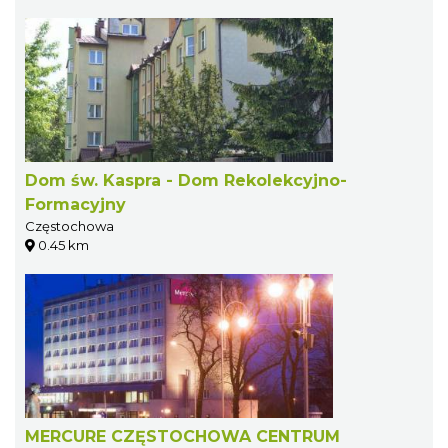
Dom św. Kaspra - Dom Rekolekcyjno-
Formacyjny
Częstochowa
0.45 km
MERCURE CZĘSTOCHOWA CENTRUM