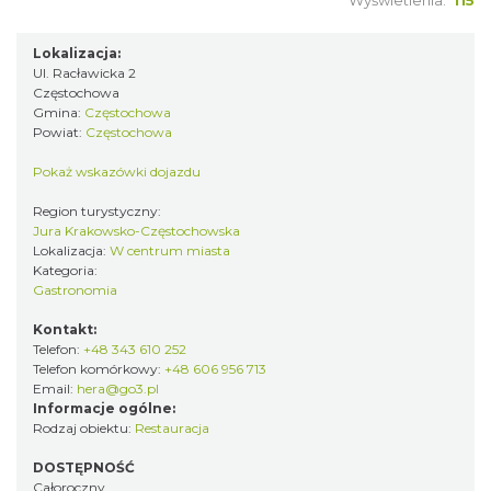
Wyświetlenia:
115
Lokalizacja:
Ul. Racławicka 2
Częstochowa
Gmina:
Częstochowa
Powiat:
Częstochowa
Pokaż wskazówki dojazdu
Region turystyczny:
Jura Krakowsko-Częstochowska
Lokalizacja:
W centrum miasta
Kategoria:
Gastronomia
Kontakt:
Telefon:
+48 343 610 252
Telefon komórkowy:
+48 606 956 713
Email:
hera@go3.pl
Informacje ogólne:
Rodzaj obiektu:
Restauracja
DOSTĘPNOŚĆ
Całoroczny