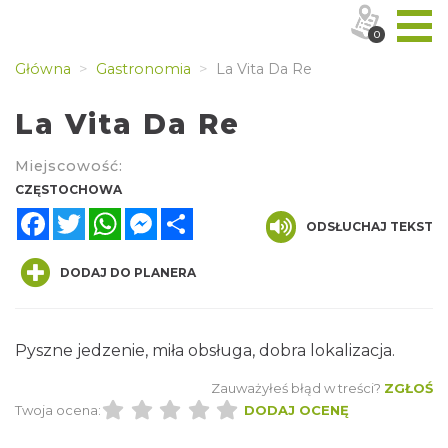
0
Główna
Gastronomia
La Vita Da Re
La Vita Da Re
Miejscowość:
CZĘSTOCHOWA
Facebook
Twitter
WhatsApp
Messenger
Share
ODSŁUCHAJ TEKST
DODAJ DO PLANERA
Pyszne jedzenie, miła obsługa, dobra lokalizacja.
Zauważyłeś błąd w treści?
ZGŁOŚ
Twoja ocena:
DODAJ OCENĘ