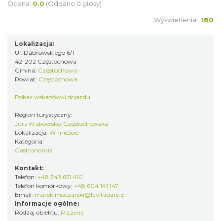
Ocena:
0.0
(Oddano 0 głosy)
Wyświetlenia:
180
Lokalizacja:
Ul. Dąbrowskiego 6/1
42-202 Częstochowa
Gmina:
Częstochowa
Powiat:
Częstochowa
Pokaż wskazówki dojazdu
Region turystyczny:
Jura Krakowsko-Częstochowska
Lokalizacja:
W mieście
Kategoria:
Gastronomia
Kontakt:
Telefon:
+48 343 651 410
Telefon komórkowy:
+48 604 141 147
Email:
marek.moczarski@lavitadare.pl
Informacje ogólne:
Rodzaj obiektu:
Pizzeria