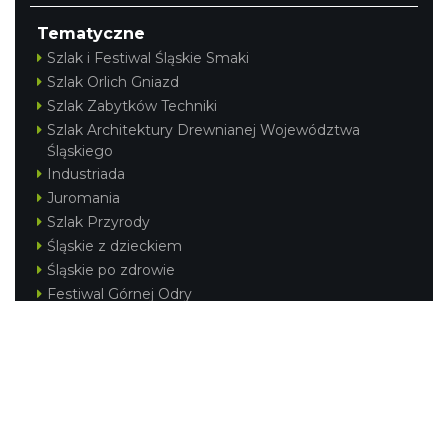
Tematyczne
Szlak i Festiwal Śląskie Smaki
Szlak Orlich Gniazd
Szlak Zabytków Techniki
Szlak Architektury Drewnianej Województwa
Śląskiego
Industriada
Juromania
Szlak Przyrody
Śląskie z dzieckiem
Śląskie po zdrowie
Festiwal Górnej Odry
Festiwal DziewięćSił
Kajakiem przez Śląskie
Narty w Śląskim
Rowerem przez Śląskie
Silesia Convention
Regionalne