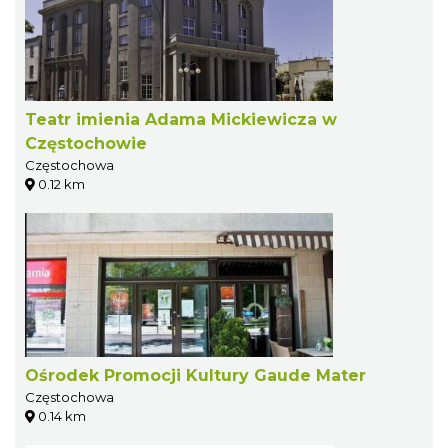
Teatr imienia Adama Mickiewicza w
Częstochowie
Częstochowa
0.12 km
Ośrodek Promocji Kultury Gaude Mater
Częstochowa
0.14 km