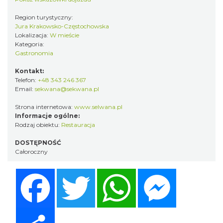
Region turystyczny:
Jura Krakowsko-Częstochowska
Lokalizacja:
W mieście
Kategoria:
Gastronomia
Kontakt:
Telefon:
+48 343 246 367
Email:
sekwana@sekwana.pl
Strona internetowa:
www.selwana.pl
Informacje ogólne:
Rodzaj obiektu:
Restauracja
DOSTĘPNOŚĆ
Całoroczny
Facebook
Twitter
WhatsApp
Messenger
Share