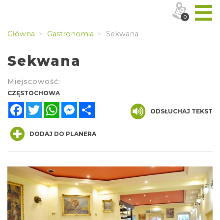
0
Główna
Gastronomia
Sekwana
Sekwana
Miejscowość:
CZĘSTOCHOWA
Facebook
Twitter
WhatsApp
Messenger
Share
ODSŁUCHAJ TEKST
DODAJ DO PLANERA