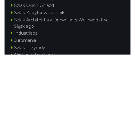
Szlak Orlich Gniazd
Szlak Zabytków Techniki
Szlak Architektury Drewnianej Województwa
Śląskiego
Industriada
Juromania
Szlak Przyrody
Śląskie z dzieckiem
Śląskie po zdrowie
Festiwal Górnej Odry
Festiwal DziewięćSił
Kajakiem przez Śląskie
Narty w Śląskim
Rowerem przez Śląskie
Silesia Convention
Regionalne
Beskidy
Śląsk Cieszyński
Jura Krakowsko-Częstochowska