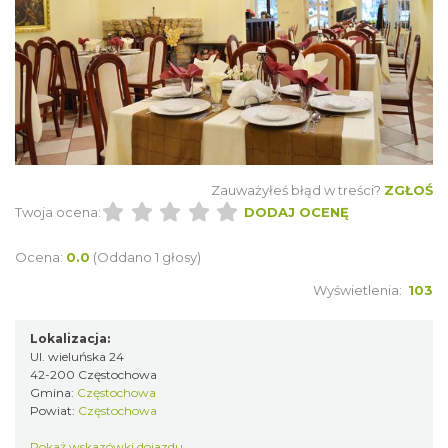
Zauważyłeś błąd w treści?
ZGŁOŚ
Twoja ocena:
DODAJ OCENĘ
Ocena:
0.0
(Oddano 1 głosy)
Wyświetlenia:
103
Lokalizacja:
Ul. wieluńska 24
42-200 Częstochowa
Gmina:
Częstochowa
Powiat:
Częstochowa
Pokaż wskazówki dojazdu