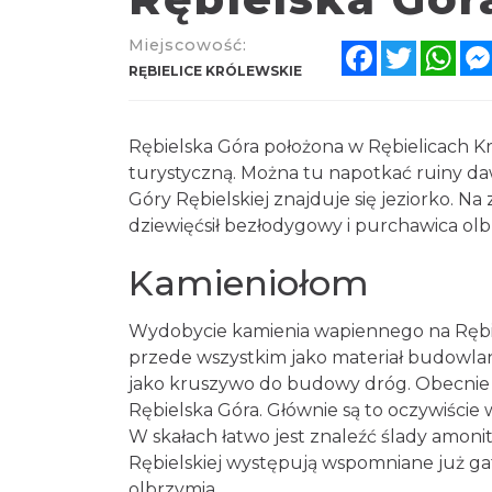
Miejscowość:
Facebook
Twitter
Wha
RĘBIELICE KRÓLEWSKIE
Rębielska Góra położona w Rębielicach Kr
turystyczną. Można tu napotkać ruiny d
Góry Rębielskiej znajduje się jeziorko. Na
dziewięćsił bezłodygowy i purchawica olb
Kamieniołom
Wydobycie kamienia wapiennego na Rębiel
przede wszystkim jako materiał budowla
jako kruszywo do budowy dróg. Obecnie 
Rębielska Góra. Głównie są to oczywiście 
W skałach łatwo jest znaleźć ślady amoni
Rębielskiej występują wspomniane już ga
olbrzymia.