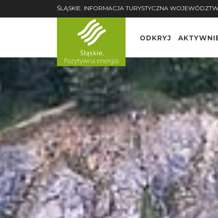
ŚLĄSKIE. INFORMACJA TURYSTYCZNA WOJEWÓDZTW
ODKRYJ
AKTYWNI