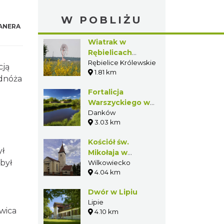
W POBLIŻU
ANERA
Wiatrak w
Rębielicach
Królewskich
Rębielice Królewskie
cją
1.81 km
odnóża
Fortalicja
Warszyckiego w
Dankowie
Danków
3.03 km
Kościół św.
ył
Mikołaja w
był
Wilkowiecku
Wilkowiecko
4.04 km
.
Dwór w Lipiu
Lipie
wica
4.10 km