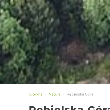
Główna
Natura
Rębielska Góra
Rębielska Gór