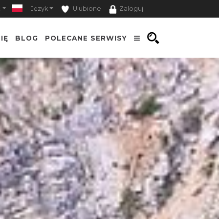
ć
Język
Ulubione
Zaloguj
IĘ
BLOG
POLECANE SERWISY