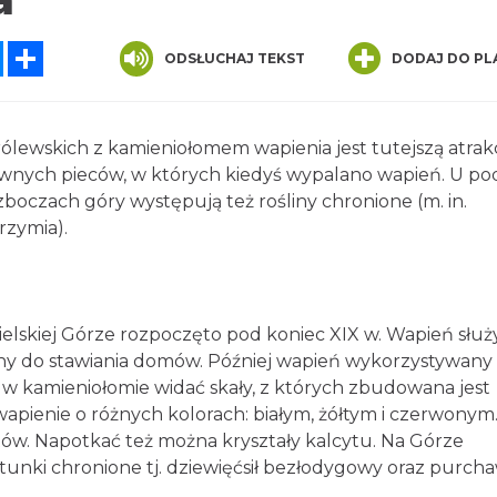
tsApp
Messenger
Share
ODSŁUCHAJ TEKST
DODAJ DO PL
ólewskich z kamieniołomem wapienia jest tutejszą atrak
awnych pieców, w których kiedyś wypalano wapień. U p
 zboczach góry występują też rośliny chronione (m. in.
rzymia).
skiej Górze rozpoczęto pod koniec XIX w. Wapień służ
ny do stawiania domów. Później wapień wykorzystywany 
w kamieniołomie widać skały, z których zbudowana jest
wapienie o różnych kolorach: białym, żółtym i czerwonym
tów. Napotkać też można kryształy kalcytu. Na Górze
tunki chronione tj. dziewięćsił bezłodygowy oraz purcha