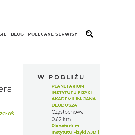
SIĘ
BLOG
POLECANE SERWISY
Opcje
W POBLIŻU
era
PLANETARIUM
INSTYTUTU FIZYKI
AKADEMII IM. JANA
DŁUDOSZA
Częstochowa
ZGŁOŚ
0.62 km
Planetarium
Instytutu Fizyki AJD i