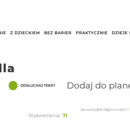
IE
Z DZIECKIEM
BEZ BARIER
PRAKTYCZNIE
DZIEJE 
Nazwa
lla
Dodaj do plan
nger
are
ODSŁUCHAJ TEKST
Zauważyłeś błąd w treści?
Wyświetlenia:
71