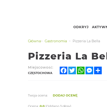
ODKRYJ
AKTYWN
Nr.
Podgląd
Główna
Gastronomia
Pizzeria La Bella
Pizzeria La Be
Miejscowość:
Facebook
Twitter
WhatsApp
Messe
Sh
CZĘSTOCHOWA
Twoja ocena:
DODAJ OCENĘ
Ocena:
0.0
(Oddano 3 głosy)