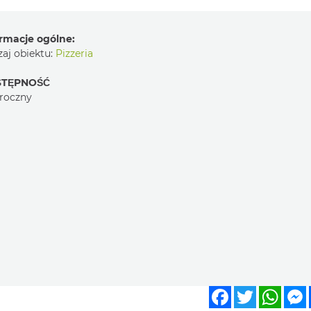
rmacje ogólne:
aj obiektu:
Pizzeria
TĘPNOŚĆ
roczny
Facebook
Twitter
What