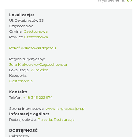
Wyświetlenia:
67
Lokalizacja:
Ul. Dekabrystów 33
Częstochowa
Gmina:
Częstochowa
Powiat:
Częstochowa
Pokaż wskazówki dojazdu
Region turystyczny:
Jura Krakowsko-Częstochowska
Lokalizacja:
W mieście
Kategoria:
Gastronomia
Kontakt:
Telefon:
+48 343 222 974
Strona internetowa:
www.la-grappa.jpn.pl
Informacje ogólne:
Rodzaj obiektu:
Pizzeria
,
Restauracja
DOSTĘPNOŚĆ
Całoroczny