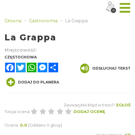
0
Główna
Gastronomia
La Grappa
La Grappa
Miejscowość:
CZĘSTOCHOWA
Facebook
Twitter
WhatsApp
Messenger
Share
ODSŁUCHAJ TEKST
DODAJ DO PLANERA
Zauważyłeś błąd w treści?
ZGŁOŚ
Twoja ocena:
DODAJ OCENĘ
Ocena:
0.0
(Oddano 0 głosy)