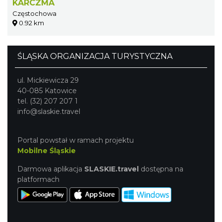
KARCZMA
Częstochowa
0.92 km
ŚLĄSKA ORGANIZACJA TURYSTYCZNA
ul. Mickiewicza 29
40-085 Katowice
tel. (32) 207 207 1
info@slaskie.travel
Portal powstał w ramach projektu
Mobilne Śląskie
Darmowa aplikacja
SLASKIE.travel
dostępna na
platformach