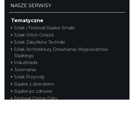
NASZE SERWISY
Tematyczne
Szlak i Festiwal Śląskie Smaki
Szlak Orlich Gniazd
Szlak Zabytków Techniki
Szlak Architektury Drewnianej Województwa
Śląskiego
Industriada
Juromania
Szlak Przyrody
Śląskie z dzieckiem
Śląskie po zdrowie
Festiwal Górnej Odry
Festiwal DziewięćSił
Kajakiem przez Śląskie
Narty w Śląskim
Rowerem przez Śląskie