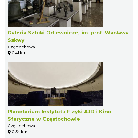
Galeria Sztuki Odlewniczej im. prof. Wacława
Sakwy
Częstochowa
0.41 km
Planetarium Instytutu Fizyki AJD i Kino
Sferyczne w Częstochowie
Częstochowa
0.54 km