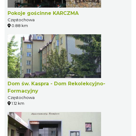
Pokoje gościnne KARCZMA
Częstochowa
0.88 km
Dom św. Kaspra - Dom Rekolekcyjno-
Formacyjny
Częstochowa
1.12 km