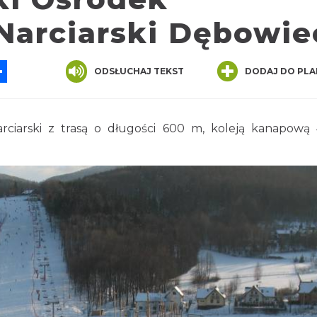
Narciarski Dębowie
App
ssenger
Share
ODSŁUCHAJ TEKST
DODAJ DO PLA
iarski z trasą o długości 600 m, koleją kanapową 