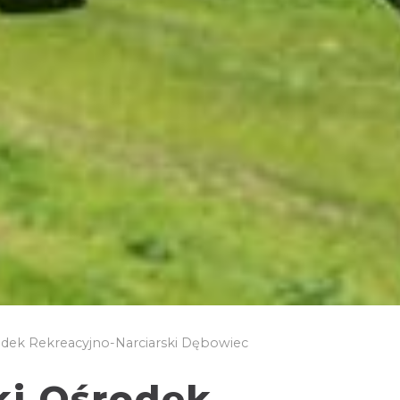
odek Rekreacyjno-Narciarski Dębowiec
ki Ośrodek