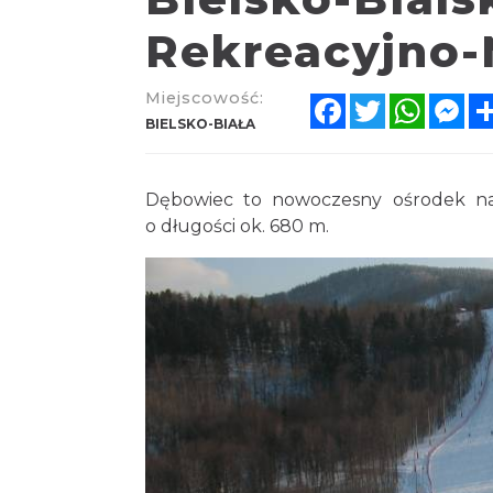
Rekreacyjno-
Miejscowość:
Facebook
Twitter
Whats
Me
BIELSKO-BIAŁA
Dębowiec to nowoczesny ośrodek narc
o długości ok. 680 m.