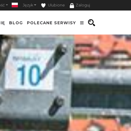
ość
Język
Ulubione
Zaloguj
IĘ
BLOG
POLECANE SERWISY