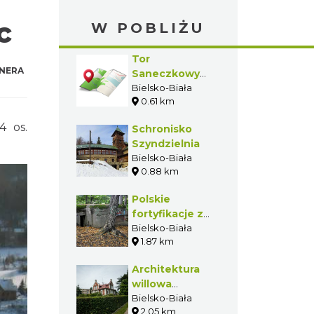
c
W POBLIŻU
Tor
NERA
Saneczkowy
Stok Dębowca
Bielsko-Biała
0.61 km
4 os.
Schronisko
Szyndzielnia
Bielsko-Biała
0.88 km
Polskie
fortyfikacje z
1939 r. w
Bielsko-Biała
1.87 km
Bielsku-Białej
Architektura
willowa
dzielnicy
Bielsko-Biała
2.05 km
Cygański Las