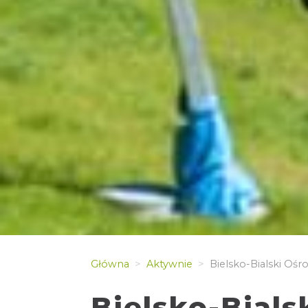
Główna
Aktywnie
Bielsko-Bialski Ośr
Bielsko-Bials