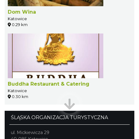
Dom Wina
Katowice
0.29 km
Buddha Restaurant & Catering
Katowice
0.30 km
ŚLĄSKA ORGANIZACJA TURYSTYCZNA
ul. Mickiewicza 29
40-085 Katowice