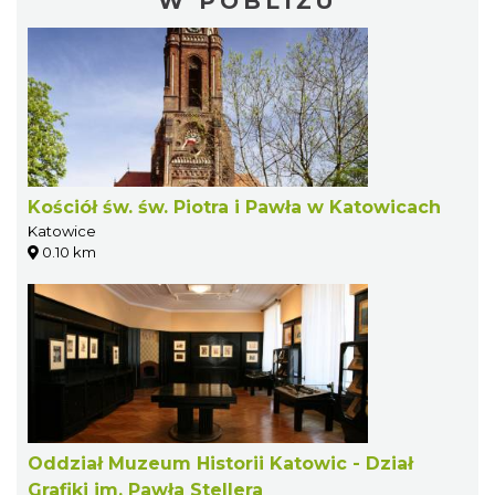
W POBLIŻU
Kościół św. św. Piotra i Pawła w Katowicach
Katowice
0.10 km
Oddział Muzeum Historii Katowic - Dział
Grafiki im. Pawła Stellera