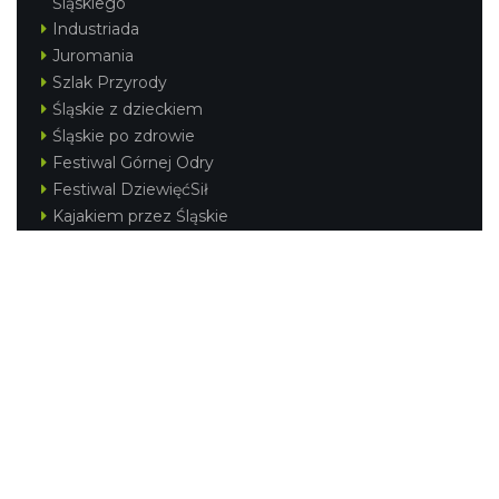
Śląskiego
Industriada
Juromania
Szlak Przyrody
Śląskie z dzieckiem
Śląskie po zdrowie
Festiwal Górnej Odry
Festiwal DziewięćSił
Kajakiem przez Śląskie
Narty w Śląskim
Rowerem przez Śląskie
Silesia Convention
Regionalne
Beskidy
Śląsk Cieszyński
Jura Krakowsko-Częstochowska
Kraina Górnej Odry
Górnośląsko-Zagłębiowska Metropolia