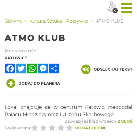
0
Główna
Kultura, Sztuka I Rozrywka
ATMO KLUB
ATMO KLUB
Miejscowość:
KATOWICE
Facebook
Twitter
WhatsApp
Messenger
Share
ODSŁUCHAJ TEKST
DODAJ DO PLANERA
Lokal znajduje sie w centrum Katowic, nieopodal
Pałacu Młodzieży oraz I Urzędu Skarbowego.
Zauważyłeś błąd w treści?
ZGŁOŚ
Twoja ocena:
DODAJ OCENĘ