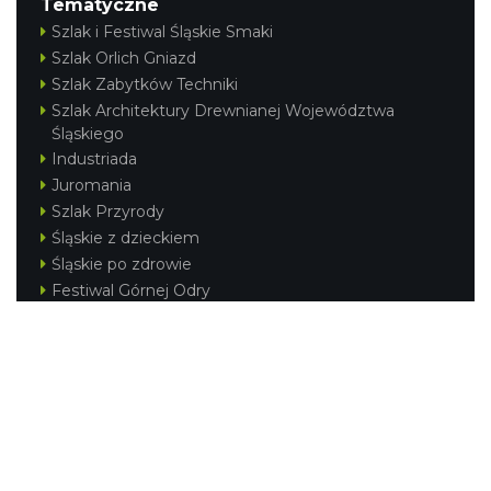
Tematyczne
Szlak i Festiwal Śląskie Smaki
Szlak Orlich Gniazd
Szlak Zabytków Techniki
Szlak Architektury Drewnianej Województwa
Śląskiego
Industriada
Juromania
Szlak Przyrody
Śląskie z dzieckiem
Śląskie po zdrowie
Festiwal Górnej Odry
Festiwal DziewięćSił
Kajakiem przez Śląskie
Narty w Śląskim
Rowerem przez Śląskie
Silesia Convention
Regionalne
Beskidy