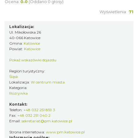
Ocena:
0.0
(Oddano 0 głosy)
Wyświetlenia:
71
Lokalizacja:
Ul. Mikołowska 26
40-066 Katowice
Gmina:
Katowice
Powiat:
Katowice
Pokaż wskazówki dojazdu
Region turystyczny:
Śląsk
Lokalizacja:
W centrum miasta
Kategoria:
Rozrywka
Kontakt:
Telefon:
+48 032 251 859 3
Fax:
+48 032 251 040 2
Email:
sekretariat@pm.katowice.pl
Strona internetowa:
www.pm.katowice.pl
Informacje ogólne: