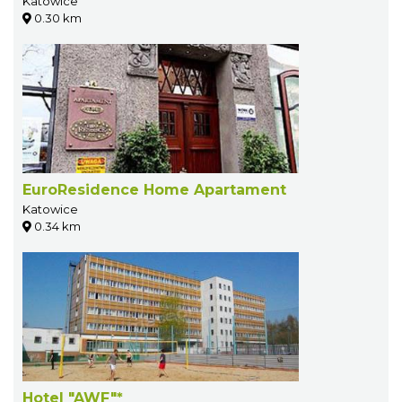
Katowice
0.30 km
EuroResidence Home Apartament
Katowice
0.34 km
Hotel "AWF"*