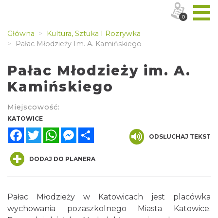
0
Główna
Kultura, Sztuka I Rozrywka
Pałac Młodzieży Im. A. Kamińskiego
Pałac Młodzieży im. A.
Kamińskiego
Miejscowość:
KATOWICE
Facebook
Twitter
WhatsApp
Messenger
Share
ODSŁUCHAJ TEKST
DODAJ DO PLANERA
Pałac Młodzieży w Katowicach jest placówka
wychowania pozaszkolnego Miasta Katowice.