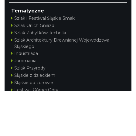
Tematyczne
Szlak i Festiwal Śląskie Smaki
Szlak Orlich Gniazd
Szlak Zabytków Techniki
Szlak Architektury Drewnianej Województwa
Śląskiego
Industriada
Juromania
Szlak Przyrody
Śląskie z dzieckiem
Śląskie po zdrowie
Festiwal Górnej Odry
Festiwal DziewięćSił
Kajakiem przez Śląskie
Narty w Śląskim
Rowerem przez Śląskie
Silesia Convention
Regionalne