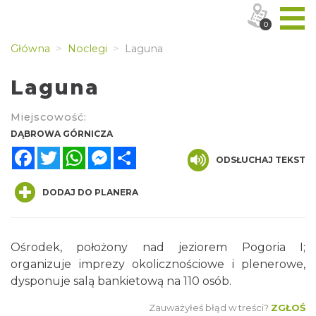
0
Główna
Noclegi
Laguna
Laguna
Miejscowość:
DĄBROWA GÓRNICZA
Facebook
Twitter
WhatsApp
Messenger
Share
ODSŁUCHAJ TEKST
DODAJ DO PLANERA
Ośrodek, położony nad jeziorem Pogoria I;
organizuje imprezy okolicznościowe i plenerowe,
dysponuje salą bankietową na 110 osób.
Zauważyłeś błąd w treści?
ZGŁOŚ