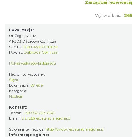
Zarządzaj rezerwacją
Wyświetlenia:
265
Lokalizacja:
Ul. Żeglarska 12
41-303 Dąbrowa Górnicza
Gmina:
Dąbrowa Górnicza
Powiat:
Dąbrowa Górnicza
Pokaż wskazówki dojazdu
Region turystyczny:
Śląsk
Lokalizacja:
W lesie
Kategoria:
Noclegi
Kontakt:
Telefon:
+48 032 264 060
Email:
biuro@restauracjalaguna.pl
Strona internetowa:
http://www.restauracjalaguna.pl
Informacje ogólne: