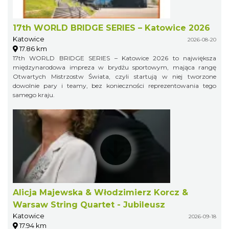
17th WORLD BRIDGE SERIES – Katowice 2026
Katowice
2026-08-20
17.86 km
17th WORLD BRIDGE SERIES – Katowice 2026 to największa
międzynarodowa impreza w brydżu sportowym, mająca rangę
Otwartych Mistrzostw Świata, czyli startują w niej tworzone
dowolnie pary i teamy, bez konieczności reprezentowania tego
samego kraju.
Alicja Majewska & Włodzimierz Korcz &
Warsaw String Quartet - Jubileusz
Katowice
2026-09-18
17.94 km