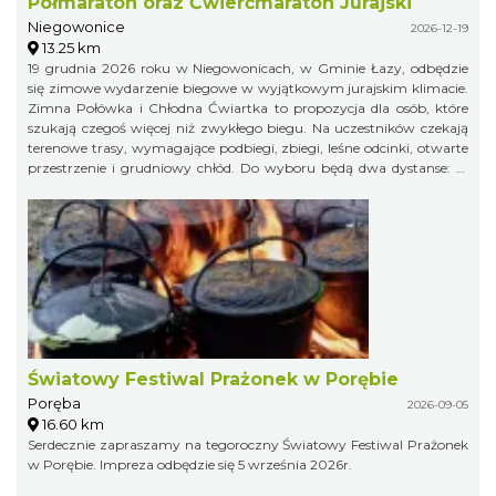
Półmaraton oraz Ćwierćmaraton Jurajski
Niegowonice
2026-12-19
13.25 km
19 grudnia 2026 roku w Niegowonicach, w Gminie Łazy, odbędzie
się zimowe wydarzenie biegowe w wyjątkowym jurajskim klimacie.
Zimna Połówka i Chłodna Ćwiartka to propozycja dla osób, które
szukają czegoś więcej niż zwykłego biegu. Na uczestników czekają
terenowe trasy, wymagające podbiegi, zbiegi, leśne odcinki, otwarte
przestrzenie i grudniowy chłód. Do wyboru będą dwa dystanse: 21
km w formule Extremalnego Półmaratonu Jurajskiego oraz 11 km
jako Extremalny Ćwierćmaraton Jurajski. Krótszy dystans jest
przeznaczony zarówno dla biegaczy, jak i miłośników nordic
walking. Trasy zostaną przygotowane bezpiecznie, ale zachowają
swój terenowy charakter i zimowy pazur.
Światowy Festiwal Prażonek w Porębie
Poręba
2026-09-05
16.60 km
Serdecznie zapraszamy na tegoroczny Światowy Festiwal Prażonek
w Porębie. Impreza odbędzie się 5 września 2026r.