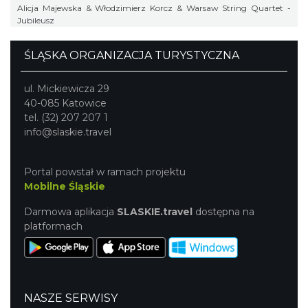
Alicja Majewska & Włodzimierz Korcz & Warsaw String Quartet -
Jubileusz
ŚLĄSKA ORGANIZACJA TURYSTYCZNA
ul. Mickiewicza 29
40-085 Katowice
tel. (32) 207 207 1
info@slaskie.travel
Portal powstał w ramach projektu
Mobilne Śląskie
Darmowa aplikacja
SLASKIE.travel
dostępna na
platformach
NASZE SERWISY