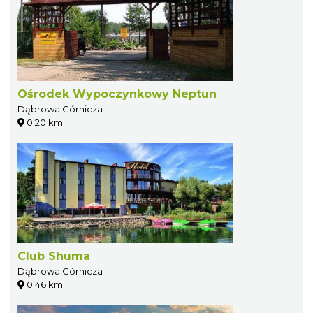
Ośrodek Wypoczynkowy Neptun
Dąbrowa Górnicza
0.20 km
Club Shuma
Dąbrowa Górnicza
0.46 km