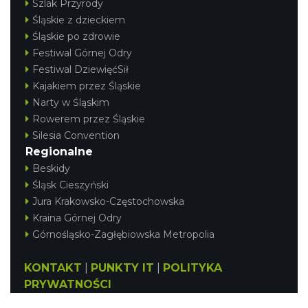
Szlak Przyrody
Śląskie z dzieckiem
Śląskie po zdrowie
Festiwal Górnej Odry
Festiwal DziewięćSił
Kajakiem przez Śląskie
Narty w Śląskim
Rowerem przez Śląskie
Silesia Convention
Regionalne
Beskidy
Śląsk Cieszyński
Jura Krakowsko-Częstochowska
Kraina Górnej Odry
Górnośląsko-Zagłębiowska Metropolia
KONTAKT
|
PUNKTY IT
|
POLITYKA
PRYWATNOŚCI