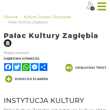
0
Główna
Kultura, Sztuka I Rozrywka
Pałac Kultury Zagłębia
Pałac Kultury Zagłębia
Miejscowość:
DĄBROWA GÓRNICZA
Facebook
Twitter
WhatsApp
Messenger
Share
ODSŁUCHAJ TEKST
DODAJ DO PLANERA
INSTYTUCJA KULTURY