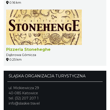
0.16 km
Pizzeria Stoneheghe
Dąbrowa Górnicza
0.25 km
ŚLĄSKA ORGANIZACJA TURYSTYCZNA
ul. Mickiewicza 29
40-085 Katowice
tel. (32) 207 207 1
info@slaskie.travel