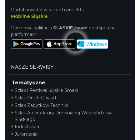
Portal powstał w ramach projektu
Mobilne Śląskie
Darmowa aplikacja
SLASKIE.travel
dostępna na
platformach
NASZE SERWISY
Tematyczne
Szlak i Festiwal Śląskie Smaki
Szlak Orlich Gniazd
Szlak Zabytków Techniki
Szlak Architektury Drewnianej Województwa
Śląskiego
Industriada
Juromania