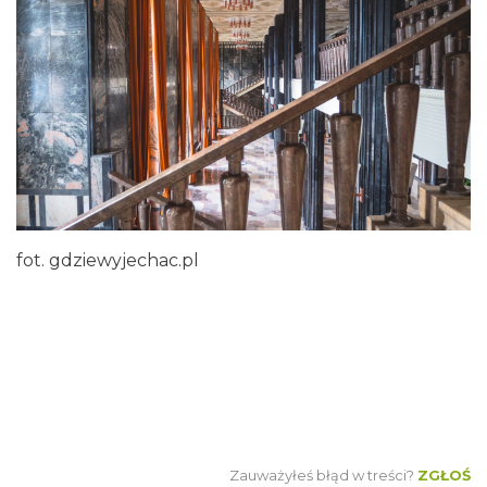
fot. gdziewyjechac.pl
Zauważyłeś błąd w treści?
ZGŁOŚ