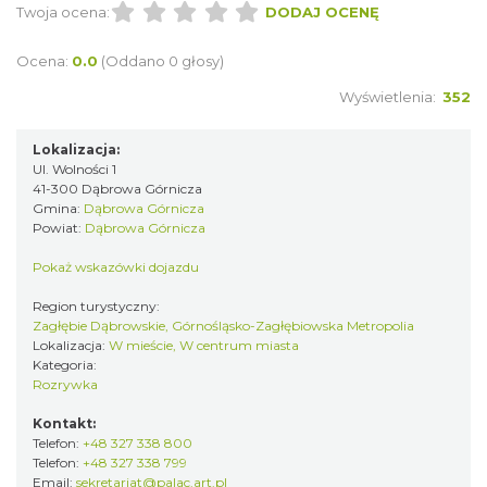
Twoja ocena:
DODAJ OCENĘ
Ocena:
0.0
(Oddano 0 głosy)
Wyświetlenia:
352
Lokalizacja:
Ul. Wolności 1
41-300 Dąbrowa Górnicza
Gmina:
Dąbrowa Górnicza
Powiat:
Dąbrowa Górnicza
Pokaż wskazówki dojazdu
Region turystyczny:
Zagłębie Dąbrowskie, Górnośląsko-Zagłębiowska Metropolia
Lokalizacja:
W mieście, W centrum miasta
Kategoria:
Rozrywka
Kontakt:
Telefon:
+48 327 338 800
Telefon:
+48 327 338 799
Email:
sekretariat@palac.art.pl