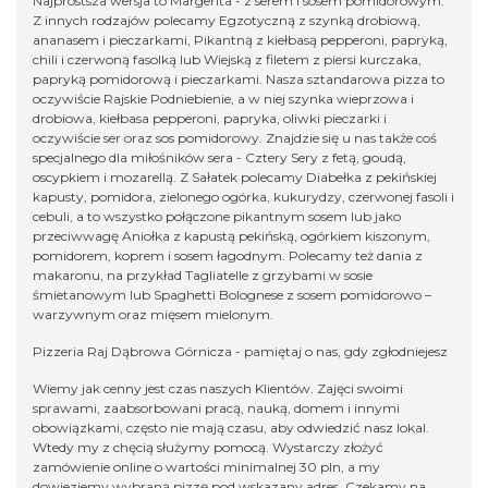
Najprostsza wersja to Margerita - z serem i sosem pomidorowym.
Z innych rodzajów polecamy Egzotyczną z szynką drobiową,
ananasem i pieczarkami, Pikantną z kiełbasą pepperoni, papryką,
chili i czerwoną fasolką lub Wiejską z filetem z piersi kurczaka,
papryką pomidorową i pieczarkami. Nasza sztandarowa pizza to
oczywiście Rajskie Podniebienie, a w niej szynka wieprzowa i
drobiowa, kiełbasa pepperoni, papryka, oliwki pieczarki i
oczywiście ser oraz sos pomidorowy. Znajdzie się u nas także coś
specjalnego dla miłośników sera - Cztery Sery z fetą, goudą,
oscypkiem i mozarellą. Z Sałatek polecamy Diabełka z pekińskiej
kapusty, pomidora, zielonego ogórka, kukurydzy, czerwonej fasoli i
cebuli, a to wszystko połączone pikantnym sosem lub jako
przeciwwagę Aniołka z kapustą pekińską, ogórkiem kiszonym,
pomidorem, koprem i sosem łagodnym. Polecamy też dania z
makaronu, na przykład Tagliatelle z grzybami w sosie
śmietanowym lub Spaghetti Bolognese z sosem pomidorowo –
warzywnym oraz mięsem mielonym.
Pizzeria Raj Dąbrowa Górnicza - pamiętaj o nas, gdy zgłodniejesz
Wiemy jak cenny jest czas naszych Klientów. Zajęci swoimi
sprawami, zaabsorbowani pracą, nauką, domem i innymi
obowiązkami, często nie mają czasu, aby odwiedzić nasz lokal.
Wtedy my z chęcią służymy pomocą. Wystarczy złożyć
zamówienie online o wartości minimalnej 30 pln, a my
dowieziemy wybraną pizzę pod wskazany adres. Czekamy na