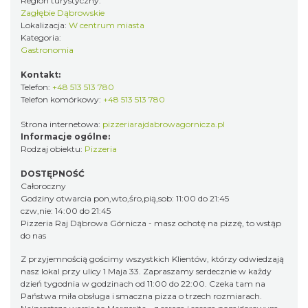
Region turystyczny:
Zagłębie Dąbrowskie
Lokalizacja:
W centrum miasta
Kategoria:
Gastronomia
Kontakt:
Telefon:
+48 513 513 780
Telefon komórkowy:
+48 513 513 780
Strona internetowa:
pizzeriarajdabrowagornicza.pl
Informacje ogólne:
Rodzaj obiektu:
Pizzeria
DOSTĘPNOŚĆ
Całoroczny
Godziny otwarcia pon,wto,śro,pią,sob: 11:00 do 21:45
czw,nie: 14:00 do 21:45
Pizzeria Raj Dąbrowa Górnicza - masz ochotę na pizzę, to wstąp
do nas
Z przyjemnością gościmy wszystkich Klientów, którzy odwiedzają
nasz lokal przy ulicy 1 Maja 33. Zapraszamy serdecznie w każdy
dzień tygodnia w godzinach od 11:00 do 22:00. Czeka tam na
Państwa miła obsługa i smaczna pizza o trzech rozmiarach.