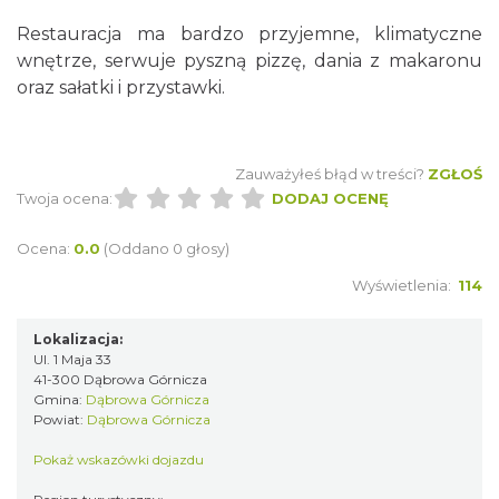
Restauracja ma bardzo przyjemne, klimatyczne
wnętrze, serwuje pyszną pizzę, dania z makaronu
oraz sałatki i przystawki.
Zauważyłeś błąd w treści?
ZGŁOŚ
Twoja ocena:
DODAJ OCENĘ
Ocena:
0.0
(Oddano 0 głosy)
Wyświetlenia:
114
Lokalizacja:
Ul. 1 Maja 33
41-300 Dąbrowa Górnicza
Gmina:
Dąbrowa Górnicza
Powiat:
Dąbrowa Górnicza
Pokaż wskazówki dojazdu