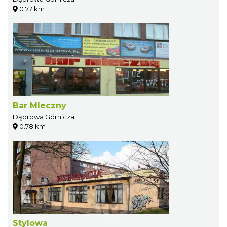
0.77 km
Bar Mleczny
Dąbrowa Górnicza
0.78 km
Stylowa