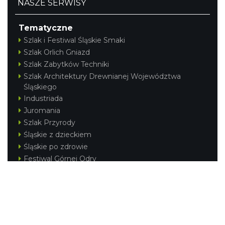
NASZE SERWISY
Tematyczne
Szlak i Festiwal Śląskie Smaki
Szlak Orlich Gniazd
Szlak Zabytków Techniki
Szlak Architektury Drewnianej Województwa
Śląskiego
Industriada
Juromania
Szlak Przyrody
Śląskie z dzieckiem
Śląskie po zdrowie
Festiwal Górnej Odry
Festiwal DziewięćSił
Kajakiem przez Śląskie
Narty w Śląskim
Rowerem przez Śląskie
Silesia Convention