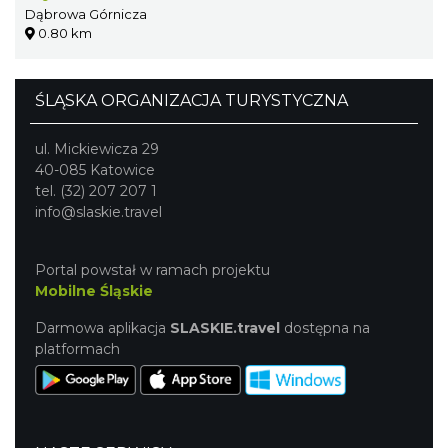
Dąbrowa Górnicza
0.80 km
ŚLĄSKA ORGANIZACJA TURYSTYCZNA
ul. Mickiewicza 29
40-085 Katowice
tel. (32) 207 207 1
info@slaskie.travel
Portal powstał w ramach projektu
Mobilne Śląskie
Darmowa aplikacja
SLASKIE.travel
dostępna na
platformach