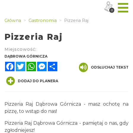
0
Główna
Gastronomia
Pizzeria Raj
Pizzeria Raj
Miejscowość:
DĄBROWA GÓRNICZA
Facebook
Twitter
WhatsApp
Messenger
Share
ODSŁUCHAJ TEKST
DODAJ DO PLANERA
Pizzeria Raj Dąbrowa Górnicza - masz ochotę na
pizzę, to wstąp do nas!
Pizzeria Raj Dąbrowa Górnicza - pamiętaj o nas, gdy
zgłodniejesz!