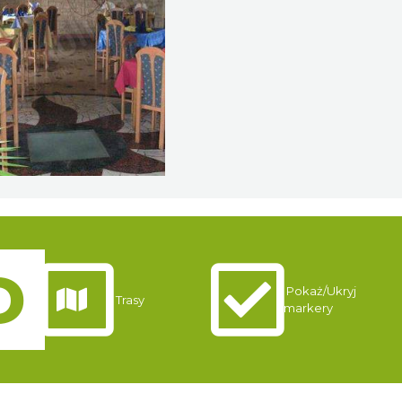
Pokaż/Ukryj
Trasy
markery