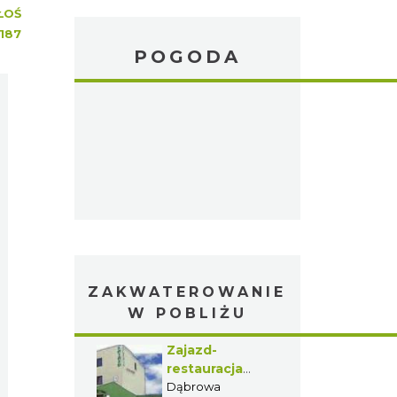
ŁOŚ
187
POGODA
ZAKWATEROWANIE
W POBLIŻU
Zajazd-
restauracja
Juran
Dąbrowa