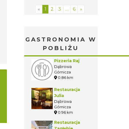
«
1
2
3
…
6
»
GASTRONOMIA W
POBLIŻU
Pizzeria Raj
Dąbrowa
Górnicza
0.86 km
Restauracja
Julia
Dąbrowa
Górnicza
0.96 km
Restauracja
Zagłębie