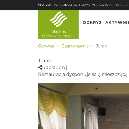
ŚLĄSKIE. INFORMACJA TURYSTYCZNA WOJEWÓDZ
ODKRYJ
AKTYWNI
Główna
Gastronomia
Juran
Juran
udostępnij
Restauracja dysponuje salą mieszczącą 