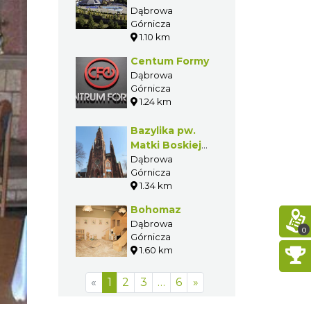
Dąbrowie
Dąbrowa
Górnicza
Górniczej
1.10 km
Centum Formy
Dąbrowa
Górnicza
1.24 km
Bazylika pw.
Matki Boskiej
Anielskiej w
Dąbrowa
Górnicza
Dąbrowie
1.34 km
Górniczej
Bohomaz
Dąbrowa
0
Górnicza
1.60 km
«
1
2
3
…
6
»