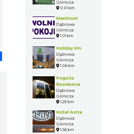
Górnicza
0.01 km
Maximum
Dąbrowa
Górnicza
1.01 km
Holiday Inn
pp
senger
Share
Dąbrowa
Górnicza
1.06 km
Pogoria
Residence
Dąbrowa
Górnicza
1.29 km
Hotel Astra
Dąbrowa
Górnicza
1.56 km