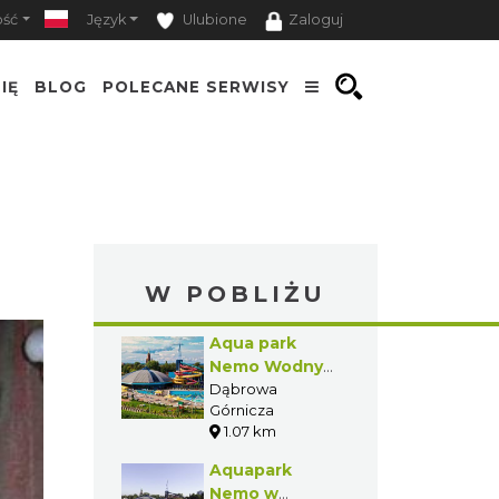
ość
Język
Ulubione
Zaloguj
IĘ
BLOG
POLECANE SERWISY
W POBLIŻU
Aqua park
Nemo Wodny
Świat
Dąbrowa
Górnicza
1.07 km
Aquapark
Nemo w