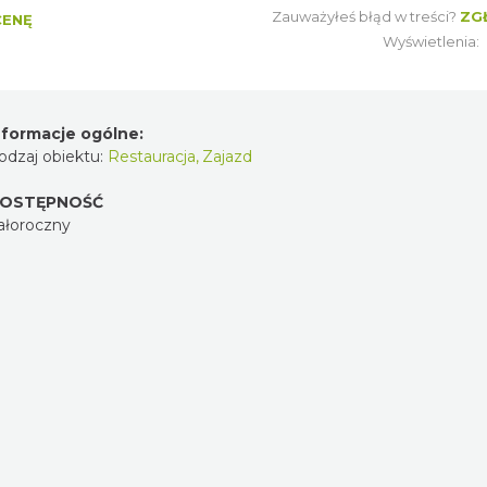
Zauważyłeś błąd w treści?
ZG
CENĘ
Wyświetlenia:
nformacje ogólne:
odzaj obiektu:
Restauracja
,
Zajazd
OSTĘPNOŚĆ
ałoroczny