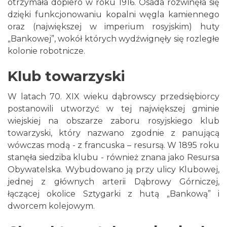
otrzymała dopiero w roku 1916. Osada rozwinęła się
dzięki funkcjonowaniu kopalni węgla kamiennego
oraz (największej w imperium rosyjskim) huty
„Bankowej”, wokół których wydźwignęły się rozległe
kolonie robotnicze.
Klub towarzyski
W latach 70. XIX wieku dąbrowscy przedsiębiorcy
postanowili utworzyć w tej największej gminie
wiejskiej na obszarze zaboru rosyjskiego klub
towarzyski, który nazwano zgodnie z panującą
wówczas modą - z francuska – resursą. W 1895 roku
stanęła siedziba klubu - również znana jako Resursa
Obywatelska. Wybudowano ją przy ulicy Klubowej,
jednej z głównych arterii Dąbrowy Górniczej,
łączącej okolice Sztygarki z hutą „Bankową” i
dworcem kolejowym.