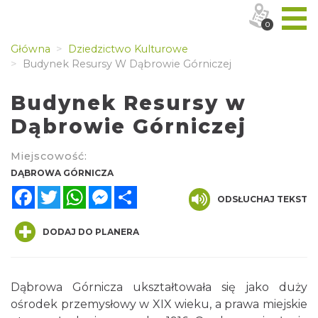
0
Główna
Dziedzictwo Kulturowe
Budynek Resursy W Dąbrowie Górniczej
Budynek Resursy w
Dąbrowie Górniczej
Miejscowość:
DĄBROWA GÓRNICZA
Facebook
Twitter
WhatsApp
Messenger
Share
ODSŁUCHAJ TEKST
DODAJ DO PLANERA
Dąbrowa Górnicza ukształtowała się jako duży
ośrodek przemysłowy w XIX wieku, a prawa miejskie