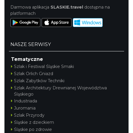
Darmowa aplikacja
SLASKIE.travel
dostępna na
platformach
NASZE SERWISY
Tematyczne
Szlak i Festiwal Śląskie Smaki
Szlak Orlich Gniazd
Szlak Zabytków Techniki
Szlak Architektury Drewnianej Województwa
Śląskiego
Industriada
Juromania
Szlak Przyrody
Śląskie z dzieckiem
Śląskie po zdrowie