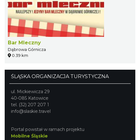
Bar Mleczny
Dąbrowa Górnicza
0.39 km
ŚLĄSKA ORGANIZACJA TURYSTYCZNA
ul. Mickiewicza 29
40-085 Katowice
tel. (32) 207 207 1
info@slaskie.travel
Portal powstał w ramach projektu
Mobilne Śląskie