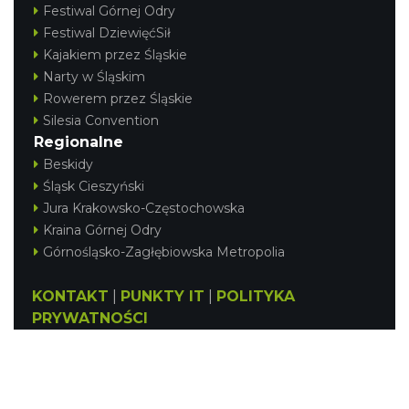
Festiwal Górnej Odry
Festiwal DziewięćSił
Kajakiem przez Śląskie
Narty w Śląskim
Rowerem przez Śląskie
Silesia Convention
Regionalne
Beskidy
Śląsk Cieszyński
Jura Krakowsko-Częstochowska
Kraina Górnej Odry
Górnośląsko-Zagłębiowska Metropolia
KONTAKT
|
PUNKTY IT
|
POLITYKA
PRYWATNOŚCI