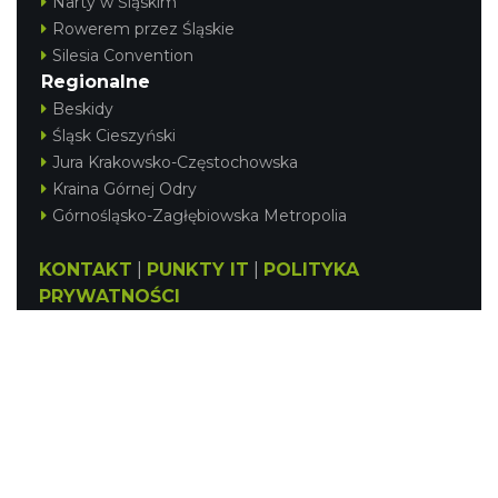
Narty w Śląskim
Rowerem przez Śląskie
Silesia Convention
Regionalne
Beskidy
Śląsk Cieszyński
Jura Krakowsko-Częstochowska
Kraina Górnej Odry
Górnośląsko-Zagłębiowska Metropolia
KONTAKT
|
PUNKTY IT
|
POLITYKA
PRYWATNOŚCI