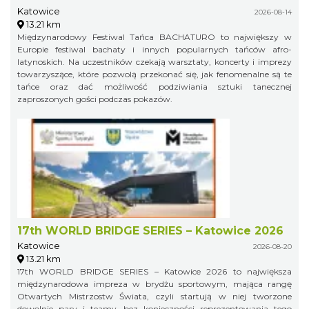
Katowice
2026-08-14
13.21 km
Międzynarodowy Festiwal Tańca BACHATURO to największy w
Europie festiwal bachaty i innych popularnych tańców afro-
latynoskich. Na uczestników czekają warsztaty, koncerty i imprezy
towarzyszące, które pozwolą przekonać się, jak fenomenalne są te
tańce oraz dać możliwość podziwiania sztuki tanecznej
zaproszonych gości podczas pokazów.
17th WORLD BRIDGE SERIES – Katowice 2026
Katowice
2026-08-20
13.21 km
17th WORLD BRIDGE SERIES – Katowice 2026 to największa
międzynarodowa impreza w brydżu sportowym, mająca rangę
Otwartych Mistrzostw Świata, czyli startują w niej tworzone
dowolnie pary i teamy, bez konieczności reprezentowania tego