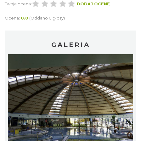
Twoja ocena:
DODAJ OCENĘ
Ocena:
0.0
(Oddano 0 głosy)
GALERIA