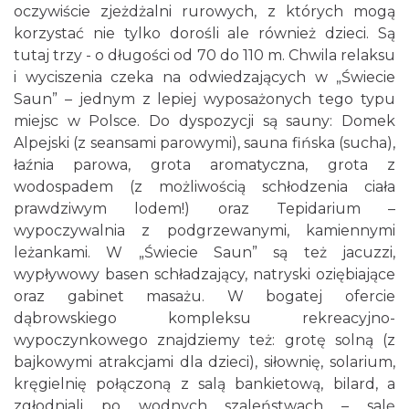
oczywiście zjeżdżalni rurowych, z których mogą
korzystać nie tylko dorośli ale również dzieci. Są
tutaj trzy - o długości od 70 do 110 m. Chwila relaksu
i wyciszenia czeka na odwiedzających w „Świecie
Saun” – jednym z lepiej wyposażonych tego typu
miejsc w Polsce. Do dyspozycji są sauny: Domek
Alpejski (z seansami parowymi), sauna fińska (sucha),
łaźnia parowa, grota aromatyczna, grota z
wodospadem (z możliwością schłodzenia ciała
prawdziwym lodem!) oraz Tepidarium –
wypoczywalnia z podgrzewanymi, kamiennymi
leżankami. W „Świecie Saun” są też jacuzzi,
wypływowy basen schładzający, natryski oziębiające
oraz gabinet masażu. W bogatej ofercie
dąbrowskiego kompleksu rekreacyjno-
wypoczynkowego znajdziemy też: grotę solną (z
bajkowymi atrakcjami dla dzieci), siłownię, solarium,
kręgielnię połączoną z salą bankietową, bilard, a
zgłodniali po wodnych szaleństwach – salę