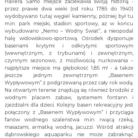
Hallera. Samo miejsce zaciekawia swoją historią -
przez prawie dwa wieki (od roku 1785 do 1940)
wydobywano tutaj węgiel kamienny, później był tu
m.in. park miejski, stadion sportowy, aż w końcu
wybudowano „Nemo – Wodny Świat”, a nieopodal
halę widowiskowo-sportową. Ośrodek dysponuje
basenami krytymi i odkrytymi: sportowym
(wewnętrznym, z trybunami) i zewnętrznym,
czynnym sezonowo, z możliwością nurkowania –
najpłytsze miejsce ma głębokość 1,85 m! - a także
jeszcze jednym zewnętrznym „Basenem
Wypływowym” z podgrzewaną przez cały rok wodą.
Na otwartym terenie znajdują się również brodziki z
wodnym placem zabaw, systemem fontann i
zjeżdżalni dla dzieci. Kolejny basen rekreacyjny jest
połączony z „Basenem Wypływowym” i przyciąga
fanów wodnego szaleństwa m.in. rwącą rzeką,
masażami, armatką wodną, jacuzzi. Wśród atrakcji
dąbrowskiego aquaparku nie może zabraknąć