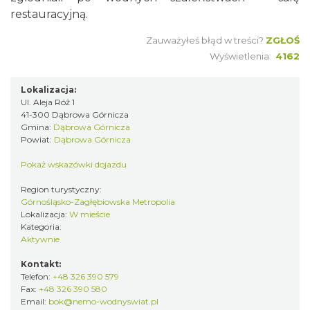
restauracyjną.
Zauważyłeś błąd w treści?
ZGŁOŚ
Wyświetlenia:
4162
Lokalizacja:
Ul. Aleja Róż 1
41-300 Dąbrowa Górnicza
Gmina:
Dąbrowa Górnicza
Powiat:
Dąbrowa Górnicza
Pokaż wskazówki dojazdu
Region turystyczny:
Górnośląsko-Zagłębiowska Metropolia
Lokalizacja:
W mieście
Kategoria:
Aktywnie
Kontakt:
Telefon:
+48 326 390 579
Fax:
+48 326 390 580
Email:
bok@nemo-wodnyswiat.pl