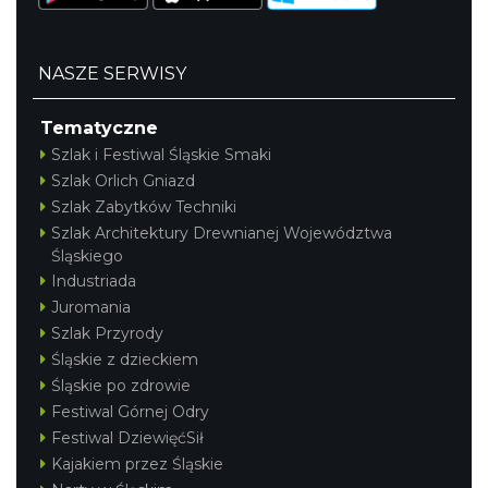
NASZE SERWISY
Tematyczne
Szlak i Festiwal Śląskie Smaki
Szlak Orlich Gniazd
Szlak Zabytków Techniki
Szlak Architektury Drewnianej Województwa
Śląskiego
Industriada
Juromania
Szlak Przyrody
Śląskie z dzieckiem
Śląskie po zdrowie
Festiwal Górnej Odry
Festiwal DziewięćSił
Kajakiem przez Śląskie