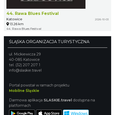
44. Rawa Blues Festival
Katowice
2026-10-03
13.26 km
44. Rawa Blues Festival
ŚLĄSKA ORGANIZACJA TURYSTYCZNA
ul. Mickiewicza 29
40-085 Katowice
tel. (32) 207 207 1
info@slaskie.travel
Portal powstał w ramach projektu
Mobilne Śląskie
Darmowa aplikacja
SLASKIE.travel
dostępna na
platformach