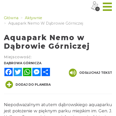
0
Główna
Aktywnie
Aquapark Nemo W Dąbrowie Górniczej
Aquapark Nemo w
Dąbrowie Górniczej
Miejscowość:
DĄBROWA GÓRNICZA
Facebook
Twitter
WhatsApp
Messenger
Share
ODSŁUCHAJ TEKST
DODAJ DO PLANERA
Niepodważalnym atutem dąbrowskiego aquaparku
jest położenie w pięknym parku miejskim im. Gen. J.