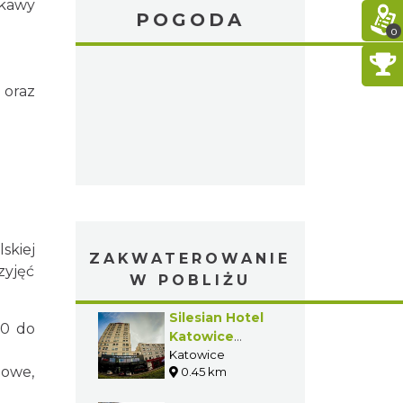
a kawy
POGODA
0
 oraz
skiej
ZAKWATEROWANIE
zyjęć
W POBLIŻU
Silesian Hotel
00 do
Katowice
Quality*** &
Katowice
iowe,
0.45 km
Economy**