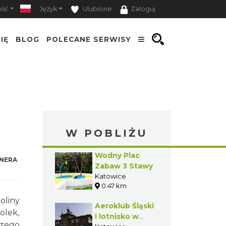
ość
Język
Ulubione
Zaloguj
IĘ
BLOG
POLECANE SERWISY
W POBLIŻU
Wodny Plac
NERA
Zabaw 3 Stawy
Katowice
0.47 km
oliny
Aeroklub Śląski
olek,
i lotnisko w
czego