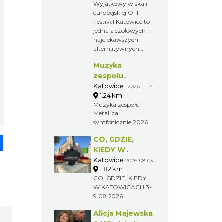
Wyjątkowy w skali
europejskiej OFF
Festival Katowice to
jedna z czołowych i
najciekawszych
alternatywnych
imprez
Muzyka
muzycznych w
Polsce, prezentujący
zespołu
kilka scen z
Metallica
Katowice
2026-11-14
udziałem niemalże
1.24 km
symfonicznie
kilkuset
Muzyka zespołu
2026
wykonawców z
Metallica
Polski i zagranicy.
symfonicznie 2026
pp
senger
Share
CO, GDZIE,
KIEDY W
KATOWICACH
Katowice
2026-08-03
1.82 km
3-9.08.2026
CO, GDZIE, KIEDY
W KATOWICACH 3-
9.08.2026
Alicja Majewska