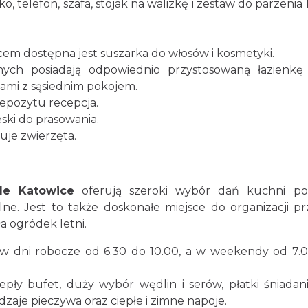
rko, telefon, szafa, stojak na walizkę i zestaw do parzeni
em dostępna jest suszarka do włosów i kosmetyki.
ych posiadają odpowiednio przystosowaną łazienkę
ami z sąsiednim pokojem.
epozytu recepcja.
eski do prasowania.
uje zwierzęta.
le Katowice
oferują szeroki wybór dań kuchni pol
ne. Jest to także doskonałe miejsce do organizacji pr
a ogródek letni.
 w dni robocze od 6.30 do 10.00, a w weekendy od 7.
iepły bufet, duży wybór wędlin i serów, płatki śniadan
dzaje pieczywa oraz ciepłe i zimne napoje.