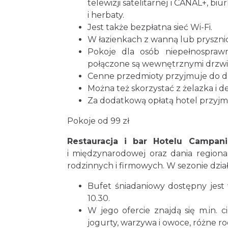
telewizji satelitarnej i CANAL+, biu
i herbaty.
Jest także bezpłatna sieć Wi-Fi.
W łazienkach z wanną lub prysznic
Pokoje dla osób niepełnosprawn
połączone są wewnętrznymi drzwi
Cenne przedmioty przyjmuje do d
Można też skorzystać z żelazka i d
Za dodatkową opłatą hotel przyjm
Pokoje od 99 zł
Restauracja i bar Hotelu Campani
i międzynarodowej oraz dania regional
rodzinnych i firmowych. W sezonie dział
Bufet śniadaniowy dostępny jest
10.30.
W jego ofercie znajdą się m.in. c
jogurty, warzywa i owoce, różne ro