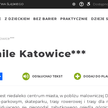
TWA ŚLĄSKIEGO
Dostępn
E
Z DZIECKIEM
BEZ BARIER
PRAKTYCZNIE
DZIEJE S
owice***
ile Katowice***
App
ssenger
Share
ODSŁUCHAJ TEKST
DODAJ DO PLA
est niedaleko centrum miasta, w pobliżu malowniczej D
rkowym, skateparku, trasy rowerowej i trasy dla r
ajdującego się nieopodal zabytkowego osiedla górni