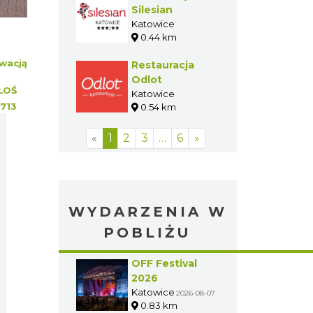
Silesian
Katowice
0.44 km
wacją
Restauracja
Odlot
ŁOŚ
Katowice
713
0.54 km
«
1
2
3
…
6
»
WYDARZENIA W
POBLIŻU
OFF Festival
2026
Katowice
2026-08-07
0.83 km