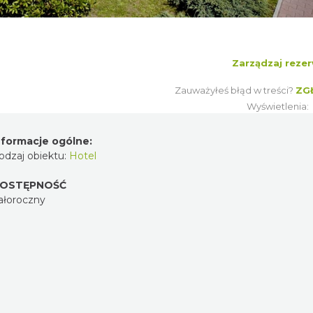
Zarządzaj rezer
Zauważyłeś błąd w treści?
ZG
Wyświetlenia:
nformacje ogólne:
odzaj obiektu:
Hotel
OSTĘPNOŚĆ
ałoroczny