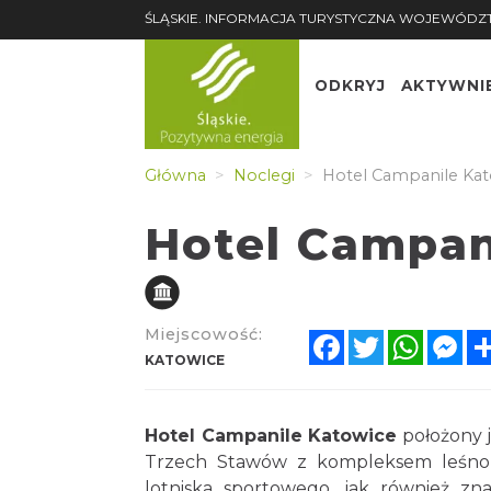
ŚLĄSKIE. INFORMACJA TURYSTYCZNA WOJEWÓDZ
ODKRYJ
AKTYWNI
Główna
Noclegi
Hotel Campanile Kat
Hotel Campan
Miejscowość:
Facebook
Twitter
Whats
Me
KATOWICE
Hotel Campanile Katowice
położony j
Trzech Stawów z kompleksem leśno-pa
lotniska sportowego, jak również zn