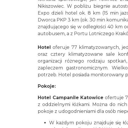
Nikiszowiec. W pobliżu biegnie auto
Expo dzieli hotel ok. 8 km (15 min j
Dworca PKP 3 km (ok. 30 min komunikac
znajdującego się w odległości 40 km o
autobusem, a z Portu Lotniczego Krak
Hotel
oferuje 77 klimatyzowanych, jed
oraz cztery klimatyzowane sale kon
organizacji różnego rodzaju spotkań
zapleczem gastronomicznym. Wielko
potrzeb. Hotel posiada monitorowany p
Pokoje:
Hotel Campanile Katowice
ofertuje 
z oddzielnymi łóżkami. Można do nich
pokoje z udogodnieniami dla osób niep
W każdym pokoju znajduje się ł