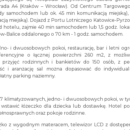
strada A4 (Kraków – Wrocław). Od Centrum Targowego
azdy samochodem lub ok. 45 min komunikacją miejską),
ją miejską). Dojazd z Portu Lotniczego Katowice-Pyrzo
d hotelu, zajmie 40 min samochodem lub 1,5 godz. lok
ów-Balice oddalonego o 70 km - 1 godz. samochodem.
no- i dwuosobowych pokoi, restaurację, bar i letni og
ferencyjne o łącznej powierzchni 260 m2, z możliw
, przyjęć rodzinnych i bankietów do 150 osób, z p
ść i aranżację sal można dopasować do indywidua
łatny parking naziemny.
77 klimatyzowanych, jedno- i dwuosobowych pokoi, w t
 wstawić łóżeczko dla dziecka lub dostawkę. Hotel po
ełnosprawnych oraz pokoje rodzinne.
óżko z wygodnym materacem, telewizor LCD z dostęp