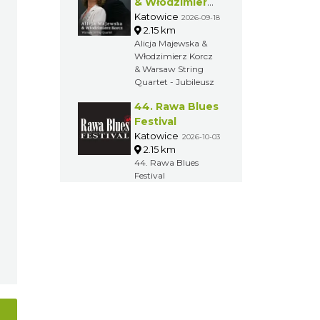
& Włodzimierz
Korcz &
Katowice
2026-09-18
2.15 km
Warsaw String
Alicja Majewska &
Quartet -
Włodzimierz Korcz
Jubileusz
& Warsaw String
Quartet - Jubileusz
44. Rawa Blues
Festival
Katowice
2026-10-03
2.15 km
44. Rawa Blues
Festival