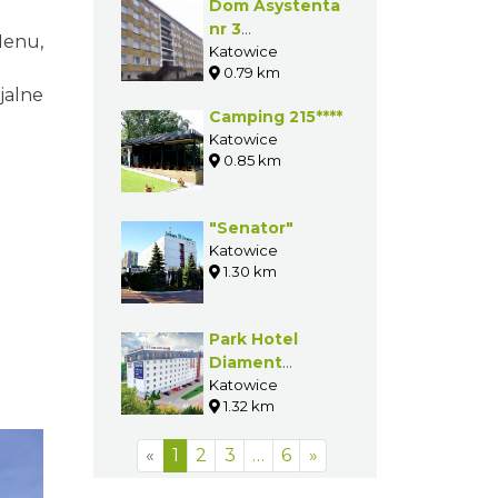
Dom Asystenta
nr 3
Menu,
Uniwersytetu
Katowice
0.79 km
Śląskiego
jalne
Camping 215****
Katowice
0.85 km
"Senator"
Katowice
1.30 km
Park Hotel
Diament
Katowice****
Katowice
1.32 km
«
1
2
3
…
6
»