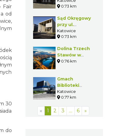
Muchowcu
Katowice
 Fair
0.73 km
 a od
Sąd Okręgowy
wice,
przy ul.
alnym
Francuskiej w
Katowice
0.73 km
Katowicach
Dolina Trzech
ródek
Stawów w
ością
Katowicach
0.76 km
ełnym
lnych
Gmach
Biblioteki
Śląskiej w
Katowice
0.77 km
Katowicach
ym 30
«
1
2
3
…
6
»
siada
em do