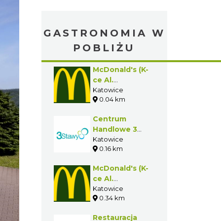
GASTRONOMIA W
POBLIŻU
McDonald's (K-
ce Al.
Górnośląska/Ofiar
Katowice
0.04 km
Katynia)
Centrum
Handlowe 3
Stawy
Katowice
0.16 km
McDonald's (K-
ce Al.
Górnośląska)
Katowice
0.34 km
Restauracja