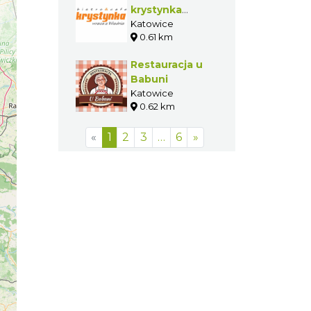
krystynka
wraca z
Katowice
0.61 km
Wiednia
Restauracja u
Babuni
Katowice
0.62 km
«
1
2
3
…
6
»