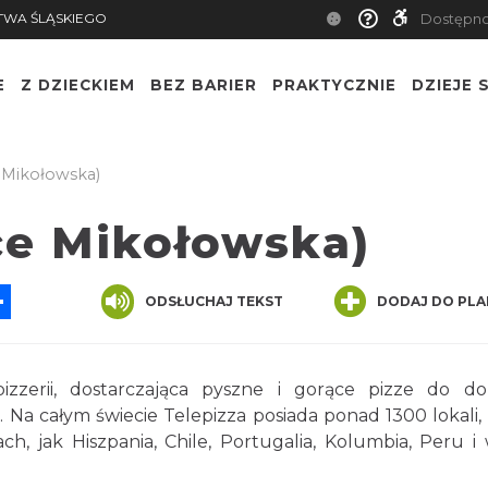
TWA ŚLĄSKIEGO
Dostępn
E
Z DZIECKIEM
BEZ BARIER
PRAKTYCZNIE
DZIEJE S
 Mikołowska)
ce Mikołowska)
App
ssenger
Share
ODSŁUCHAJ TEKST
DODAJ DO PLA
izzerii, dostarczająca pyszne i gorące pizze do 
. Na całym świecie Telepizza posiada ponad 1300 lokali,
ch, jak Hiszpania, Chile, Portugalia, Kolumbia, Peru i 