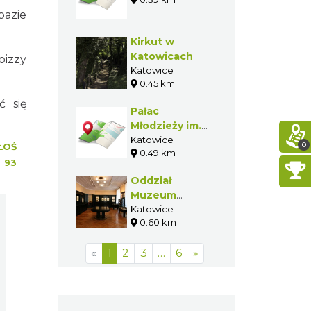
bazie
Kirkut w
Katowicach
pizzy
Katowice
0.45 km
ć się
Pałac
Młodzieży im.
A. Kamińskiego
Katowice
0
ŁOŚ
0.49 km
:
93
Oddział
Muzeum
Historii Katowic
Katowice
0.60 km
- Dział Grafiki
im. Pawła
«
1
2
3
…
6
»
Stellera