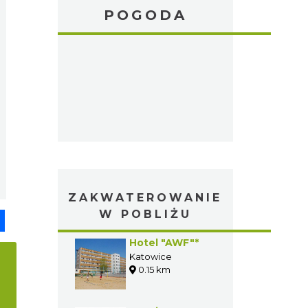
POGODA
ZAKWATEROWANIE
W POBLIŻU
pp
senger
Share
Hotel "AWF"*
Katowice
0.15 km