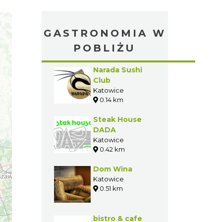
GASTRONOMIA W
POBLIŻU
Narada Sushi
Club
Katowice
0.14 km
Steak House
DADA
Katowice
0.42 km
Dom Wina
Katowice
0.51 km
bistro & cafe