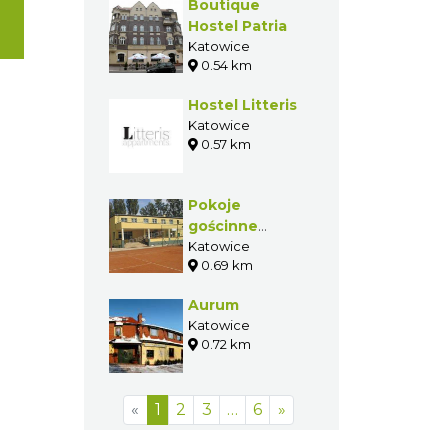
Boutique
Hostel Patria
Katowice
0.54 km
Hostel Litteris
Katowice
0.57 km
Pokoje
gościnne
"Tennis Club"
Katowice
0.69 km
Aurum
Katowice
0.72 km
«
1
2
3
…
6
»