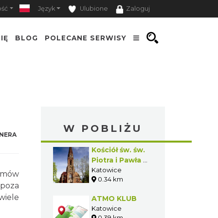
ość
Język
Ulubione
Zaloguj
IĘ
BLOG
POLECANE SERWISY
W POBLIŻU
NERA
Kościół św. św.
Piotra i Pawła w
Katowicach
Katowice
domów
0.34 km
 poza
wiele
ATMO KLUB
Katowice
0.39 km