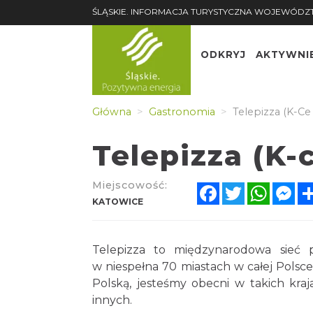
ŚLĄSKIE. INFORMACJA TURYSTYCZNA WOJEWÓDZ
ODKRYJ
AKTYWNI
Główna
Gastronomia
Telepizza (K-Ce
Telepizza (K-
Miejscowość:
Facebook
Twitter
Whats
Me
KATOWICE
Telepizza to międzynarodowa sieć p
w niespełna 70 miastach w całej Polsce
Polską, jesteśmy obecni w takich kraja
innych.