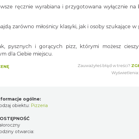
 zawsze ręcznie wyrabiana i przygotowana wyłącznie na 
jdą zarówno miłośnicy klasyki, jak i osoby szukające w 
k, pysznych i gorących pizz, którymi możesz cieszy
m dla Ciebie miejscu.
Zauważyłeś błąd w treści?
ZG
CENĘ
Wyświetlenia
nformacje ogólne:
odzaj obiektu:
Pizzeria
OSTĘPNOŚĆ
ałoroczny
odziny otwarcia: