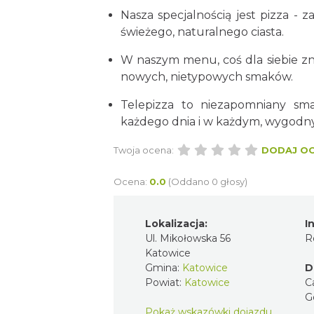
Nasza specjalnością jest pizza -
świeżego, naturalnego ciasta.
W naszym menu, coś dla siebie zna
nowych, nietypowych smaków.
Telepizza to niezapomniany sma
każdego dnia i w każdym, wygodny
Twoja ocena:
DODAJ O
Ocena:
0.0
(Oddano 0 głosy)
Lokalizacja:
I
Ul. Mikołowska 56
R
Katowice
Gmina:
Katowice
D
Powiat:
Katowice
C
G
Pokaż wskazówki dojazdu