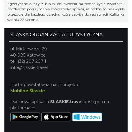
Egzotyczne okazy z bliska, ciekawostki na temat życia zwierząt i
możliwość potrzymania stworzonka sprawi, że będzie to niezwykłe
przeżycie dla każdego dziecka, które zawita do restauracji Kuflonka
w dniu 22 sierpnia.
ŚLĄSKA ORGANIZACJA TURYSTYCZNA
ul. Mickiewicza 29
40-085 Katowice
tel. (32) 207 207 1
info@slaskie.travel
Portal powstał w ramach projektu
Mobilne Śląskie
Darmowa aplikacja
SLASKIE.travel
dostępna na
platformach