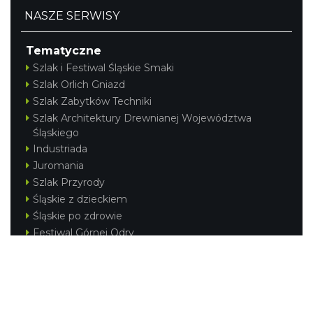
NASZE SERWISY
Tematyczne
Szlak i Festiwal Śląskie Smaki
Szlak Orlich Gniazd
Szlak Zabytków Techniki
Szlak Architektury Drewnianej Województwa
Śląskiego
Industriada
Juromania
Szlak Przyrody
Śląskie z dzieckiem
Śląskie po zdrowie
Festiwal Górnej Odry
Festiwal DziewięćSił
Kajakiem przez Śląskie
Narty w Śląskim
Rowerem przez Śląskie