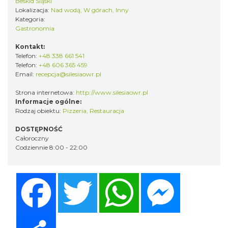
Beskid Śląski
Lokalizacja:
Nad wodą, W górach, Inny
Kategoria:
Gastronomia
Kontakt:
Telefon:
+48 338 661 541
Telefon:
+48 606 365 459
Email:
recepcja@silesiaowr.pl
Strona internetowa:
http://www.silesiaowr.pl
Informacje ogólne:
Rodzaj obiektu:
Pizzeria
,
Restauracja
DOSTĘPNOŚĆ
Całoroczny
Codziennie 8:00 - 22:00
Facebook
Twitter
WhatsApp
Messenger
Share