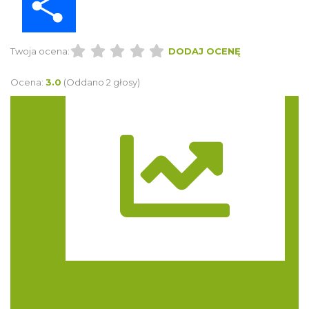
Twoja ocena:
DODAJ OCENĘ
Ocena:
3.0
(Oddano 2 głosy)
Trasa