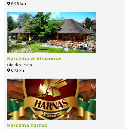
6.48 km
Karczma w Straconce
Bielsko-Biała
6.73 km
Karczma harnaś