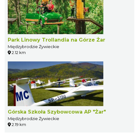
Park Linowy Trollandia na Górze Żar
Międzybrodzie Żywieckie
2.12 km
Górska Szkoła Szybowcowa AP "Żar"
Międzybrodzie Żywieckie
2.19 km