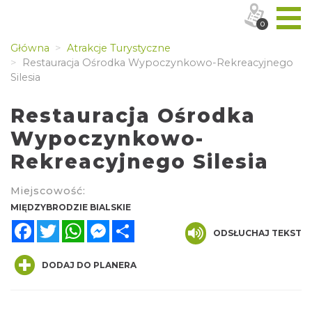
0
Główna
Atrakcje Turystyczne
Restauracja Ośrodka Wypoczynkowo-Rekreacyjnego
Silesia
Restauracja Ośrodka
Wypoczynkowo-
Rekreacyjnego Silesia
Miejscowość:
MIĘDZYBRODZIE BIALSKIE
Facebook
Twitter
WhatsApp
Messenger
Share
ODSŁUCHAJ TEKST
DODAJ DO PLANERA