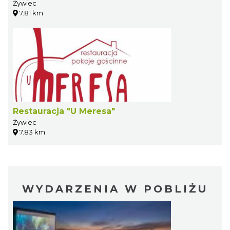
Żywiec
7.81 km
Restauracja "U Meresa"
Żywiec
7.83 km
WYDARZENIA W POBLIŻU