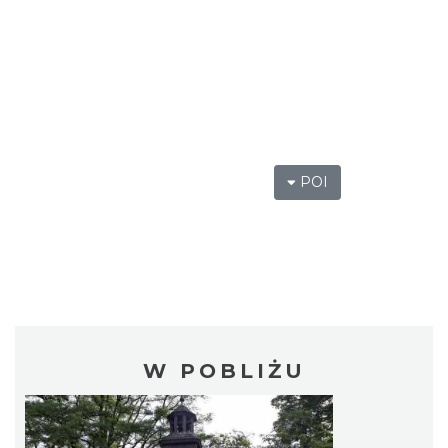
POI
W POBLIŻU