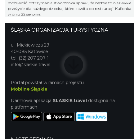
możliwość potrzymania stworzonka sprawi, że będzie to niezwykłe
przeżycie dla każdego dziecka, które zawita do restauracji Kuflonka
w dniu 22 sierpnia.
ŚLĄSKA ORGANIZACJA TURYSTYCZNA
ul. Mickiewicza 29
40-085 Katowice
tel. (32) 207 207 1
info@slaskie.travel
Portal powstał w ramach projektu
Mobilne Śląskie
Darmowa aplikacja
SLASKIE.travel
dostępna na
platformach