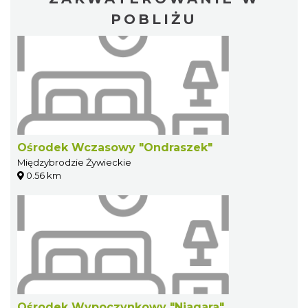
POBLIŻU
Ośrodek Wczasowy "Ondraszek"
Międzybrodzie Żywieckie
0.56 km
Ośrodek Wypoczynkowy "Niagara"