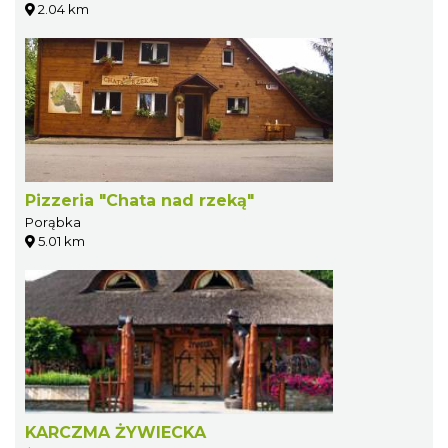
2.04 km
Pizzeria "Chata nad rzeką"
Porąbka
5.01 km
KARCZMA ŻYWIECKA