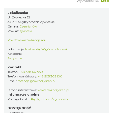
Wyświetlenia:
1286
Lokalizacja:
Ul. Żywiecka 52
34-312 Międzybrodzie Żywieckie
Gmina:
Czernichów
Powiat:
żywiecki
Pokaż wskazówki dojazdu
Lokalizacja:
Nad wodą, W górach, Na wsi
Kategoria:
Aktywnie
Kontakt:
Telefon:
+48 338 661 950
Telefon komórkowy:
+48 505 305 100
Email:
recepcja@owrprzystan.pl
Strona internetowa:
www.owrprzystan.pl
Informacje ogólne:
Rodzaj obiektu:
Kajak, Kanoe
,
Żeglarstwo
DOSTĘPNOŚĆ
Całoroczny