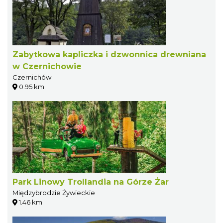
Zabytkowa kapliczka i dzwonnica drewniana
w Czernichowie
Czernichów
0.95 km
Park Linowy Trollandia na Górze Żar
Międzybrodzie Żywieckie
1.46 km