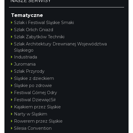
NASZE SERWISY
Tematyczne
Szlak i Festiwal Śląskie Smaki
Szlak Orlich Gniazd
Szlak Zabytków Techniki
Szlak Architektury Drewnianej Województwa
Śląskiego
Industriada
Juromania
Szlak Przyrody
Śląskie z dzieckiem
Śląskie po zdrowie
Festiwal Górnej Odry
Festiwal DziewięćSił
Kajakiem przez Śląskie
Narty w Śląskim
Rowerem przez Śląskie
Silesia Convention