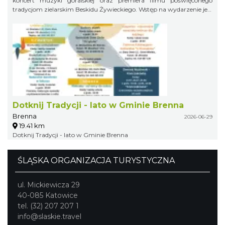
koncert muzyki góralskiej oraz premiera filmu poświęconego
tradycjom zielarskim Beskidu Żywieckiego. Wstęp na wydarzenie jest
bezpłatny.
Dotknij Tradycji - lato w Gminie Brenna
Brenna
2026-06-29
19.41 km
Dotknij Tradycji - lato w Gminie Brenna
ŚLĄSKA ORGANIZACJA TURYSTYCZNA
ul. Mickiewicza 29
40-085 Katowice
tel. (32) 207 207 1
info@slaskie.travel