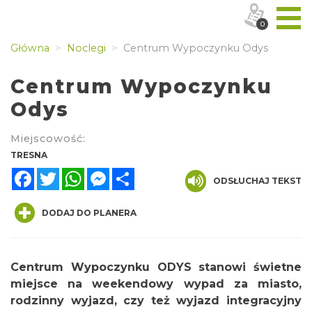
0
Główna
Noclegi
Centrum Wypoczynku Odys
Centrum Wypoczynku
Odys
Miejscowość:
TRESNA
Facebook
Twitter
WhatsApp
Messenger
Share
ODSŁUCHAJ TEKST
DODAJ DO PLANERA
Centrum Wypoczynku ODYS stanowi świetne
miejsce na weekendowy wypad za miasto,
rodzinny wyjazd, czy też wyjazd integracyjny