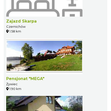
Zajazd Skarpa
Czernichów
1.58 km
Pensjonat "MEGA"
Żywiec
1.90 km