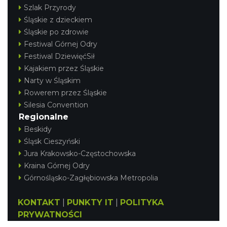
Szlak Przyrody
Śląskie z dzieckiem
Śląskie po zdrowie
Festiwal Górnej Odry
Festiwal DziewięćSił
Kajakiem przez Śląskie
Narty w Śląskim
Rowerem przez Śląskie
Silesia Convention
Regionalne
Beskidy
Śląsk Cieszyński
Jura Krakowsko-Częstochowska
Kraina Górnej Odry
Górnośląsko-Zagłębiowska Metropolia
KONTAKT
|
PUNKTY IT
|
POLITYKA
PRYWATNOŚCI