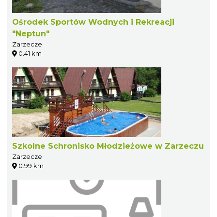
Ośrodek Sportów Wodnych i Rekreacji
"Neptun"
Zarzecze
0.41 km
Szkolne Schronisko Młodzieżowe w Zarzeczu
Zarzecze
0.99 km