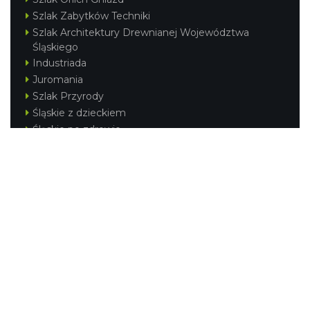
Szlak Zabytków Techniki
Szlak Architektury Drewnianej Województwa
Śląskiego
Industriada
Juromania
Szlak Przyrody
Śląskie z dzieckiem
Śląskie po zdrowie
Festiwal Górnej Odry
Festiwal DziewięćSił
Kajakiem przez Śląskie
Narty w Śląskim
Rowerem przez Śląskie
Silesia Convention
Regionalne
Beskidy
Śląsk Cieszyński
Jura Krakowsko-Częstochowska