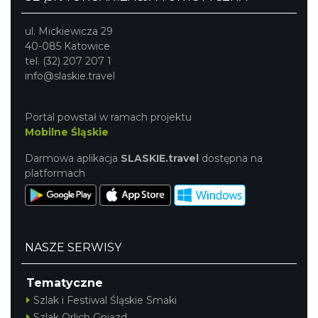
ul. Mickiewicza 29
40-085 Katowice
tel. (32) 207 207 1
info@slaskie.travel
Portal powstał w ramach projektu
Mobilne Śląskie
Darmowa aplikacja
SLASKIE.travel
dostępna na
platformach
NASZE SERWISY
Tematyczne
Szlak i Festiwal Śląskie Smaki
Szlak Orlich Gniazd