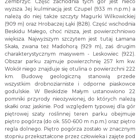
Zembrzyc. Część zachodnia tych gór jest nieco
wyższa. Jej kulminacją jest Czupel (933 m n.p.m.) a
należą do niej także szczyty Magurki Wilkowickiej
(909 m) oraz Hrobaczej Łąki (828). Część wschodnia
Beskidu Małego, choć niższa, jest powierzchniowo
większa. Najwyższym szczytem jest tutaj Łamana
Skała, zwana też Madohorą (929 m), zaś drugim
charakterystycznym masywem - Leskowiec (922).
Obszar parku zajmuje powierzchnię 257 km kw.
Wokół niego znajduje się otulina o powierzchni 222
km. Budowę geologiczną stanowią przede
wszystkim drobnoziarniste i odporne piaskowce
godulskie. W Beskidzie Małym ustanowiono 22
pomniki przyrody nieożywionej, do których należą
skałki oraz jaskinie. Pod względem typowej dla gór
piętrowej szaty roślinnej teren parku obejmuje
piętro pogórza (do ok. 550-600 m n.p.m.) oraz piętro
regla dolnego. Piętro pogórza zostało w znacznym
stopniu przekształcone przez człowieka i zajęte pod