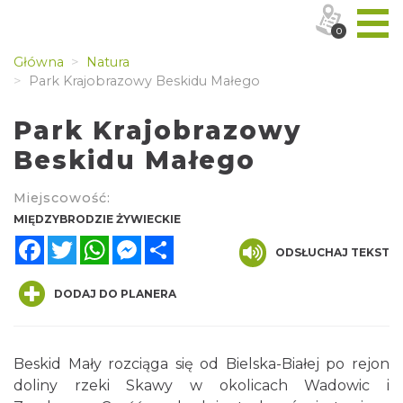
0
Główna
Natura
Park Krajobrazowy Beskidu Małego
Park Krajobrazowy
Beskidu Małego
Miejscowość:
MIĘDZYBRODZIE ŻYWIECKIE
Facebook
Twitter
WhatsApp
Messenger
Share
ODSŁUCHAJ TEKST
DODAJ DO PLANERA
Beskid Mały rozciąga się od Bielska-Białej po rejon
doliny rzeki Skawy w okolicach Wadowic i