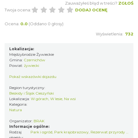
Zauważyłeś błąd w treści?
ZGŁOŚ
Twoja ocena:
DODAJ OCENĘ
Ocena:
0.0
(Oddano 0 głosy)
Wyświetlenia:
732
Lokalizacja:
Międzybrodzie Żywieckie
Gmina:
Czernichów
Powiat:
żywiecki
Pokaż wskazówki dojazdu
Region turystyczny:
Beskidy i Śląsk Cieszyński
Lokalizacja:
W górach, W lesie, Na wsi
Kategoria:
Natura
Organizator:
BRAK
Informacje ogólne:
Rodzaj
Park i ogród
,
Park krajobrazowy
,
Rezerwat przyrody / użytek ekologiczny
obiektu: