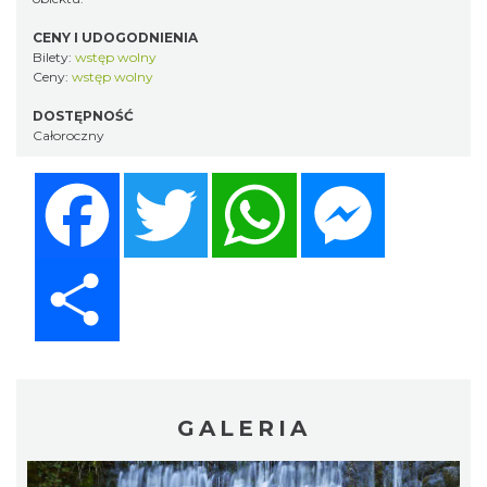
CENY I UDOGODNIENIA
Bilety:
wstęp wolny
Ceny:
wstęp wolny
DOSTĘPNOŚĆ
Całoroczny
Facebook
Twitter
WhatsApp
Messenger
Share
GALERIA