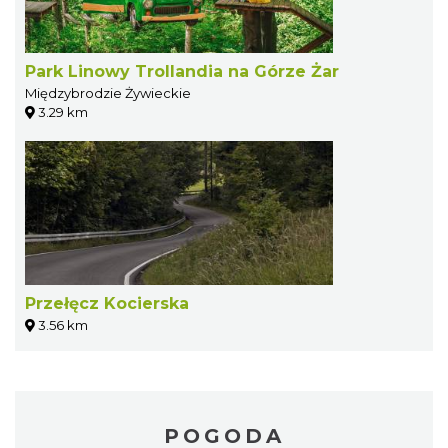
Park Linowy Trollandia na Górze Żar
Międzybrodzie Żywieckie
3.29 km
Przełęcz Kocierska
3.56 km
POGODA