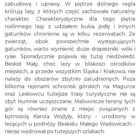
zabudowę i uprawy. W piętrze dolnego regla
królują lasy, z których część zachowała naturalny
charakter. Charakterystyczne dla tego piętra
roślinnego lasy z udziałem buka, jodły i innych
gatunków chronione są w kilku rezerwatach. Ze
zwierząt, obok powszechnie występujących
gatunków, warto wymienić duże drapieżniki: wilki i
rysie. Sporadycznie pojawia się tutaj niedźwiedź.
Beskid Mały, choć leży w bliskości ośrodków
miejskich, a przede wszystkim Śląska i Krakowa, nie
należy do obszarów zbytnio zaludnionych. Poza
kilkoma rejonami schronisk górskich na Magurce
oraz Leskowcu tutejsze trasy turystyczne nie są
zbyt tłumnie uczęszczane. Malownicze tereny tych
gór są również znane z miejsc związanych z
bytnością Karola Wojtyły, który - urodzony w
leżących u podnóży Beskidu Małego Wadowicach -
nieraz wędrował po tutejszych szlakach.