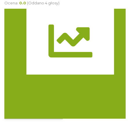
Ocena:
0.0
(Oddano 4 głosy)
Trasa