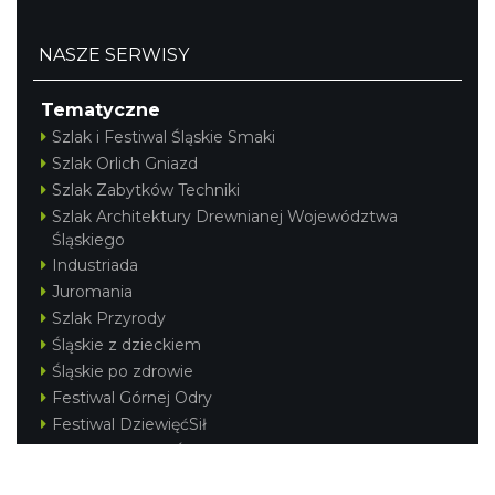
NASZE SERWISY
Tematyczne
Szlak i Festiwal Śląskie Smaki
Szlak Orlich Gniazd
Szlak Zabytków Techniki
Szlak Architektury Drewnianej Województwa
Śląskiego
Industriada
Juromania
Szlak Przyrody
Śląskie z dzieckiem
Śląskie po zdrowie
Festiwal Górnej Odry
Festiwal DziewięćSił
Kajakiem przez Śląskie
Narty w Śląskim