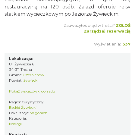
restauracyjną na 120 osób. Zajazd oferuje rejsy
statkiem wycieczkowym po Jeziorze Żywieckim.
Zauważyłeś błąd w treści?
ZGŁOŚ
Zarządzaj rezerwacją
Wyświetlenia:
537
Lokalizacja:
Ul. Żywiecka 6
34-311 Tresna
Gmina:
Czernichów
Powiat:
żywiecki
Pokaż wskazówki dojazdu
Region turystyczny:
Beskid Żywiecki
Lokalizacja:
W górach
Kategoria:
Noclegi
Kontakt: