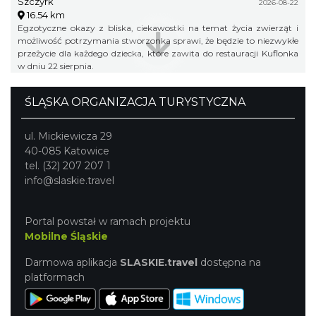
Szczyrk
2026-08-22
16.54 km
Egzotyczne okazy z bliska, ciekawostki na temat życia zwierząt i
możliwość potrzymania stworzonka sprawi, że będzie to niezwykłe
przeżycie dla każdego dziecka, które zawita do restauracji Kuflonka
w dniu 22 sierpnia.
ŚLĄSKA ORGANIZACJA TURYSTYCZNA
ul. Mickiewicza 29
40-085 Katowice
tel. (32) 207 207 1
info@slaskie.travel
Portal powstał w ramach projektu
Mobilne Śląskie
Darmowa aplikacja
SLASKIE.travel
dostępna na
platformach