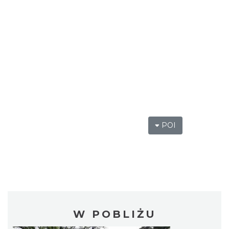
POI
W POBLIŻU