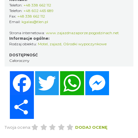
Telefon:
+48 338 662 112
Telefon:
+48 602 465 689
Fax:
+48 338 662 112
Email:
kgalas@tlen.pl
Strona internetowa:
www.zajazdnazaporze.pogodzinach.net
Informacje ogólne:
Rodzaj obiektu:
Motel, zajazd
,
Ośrodki wypoczynkowe
DOSTĘPNOŚĆ
Całoroczny
Facebook
Twitter
WhatsApp
Messenger
Share
Twoja ocena:
DODAJ OCENĘ