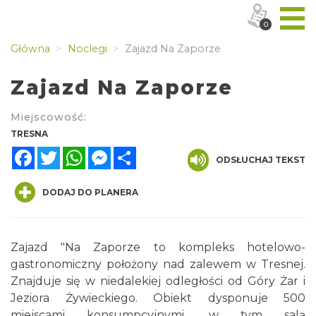
0
Główna
Noclegi
Zajazd Na Zaporze
Zajazd Na Zaporze
Miejscowość:
TRESNA
Facebook
Twitter
WhatsApp
Messenger
Share
ODSŁUCHAJ TEKST
DODAJ DO PLANERA
Zajazd "Na Zaporze to kompleks hotelowo-
gastronomiczny położony nad zalewem w Tresnej.
Znajduje się w niedalekiej odległości od Góry Żar i
Jeziora Żywieckiego. Obiekt dysponuje 500
miejscami konsumpcyjnymi, w tym salą