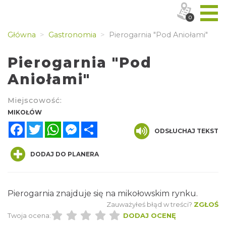
0
Główna
Gastronomia
Pierogarnia "Pod Aniołami"
Pierogarnia "Pod
Aniołami"
Miejscowość:
MIKOŁÓW
Facebook
Twitter
WhatsApp
Messenger
Share
ODSŁUCHAJ TEKST
DODAJ DO PLANERA
Pierogarnia znajduje się na mikołowskim rynku.
Zauważyłeś błąd w treści?
ZGŁOŚ
Twoja ocena:
DODAJ OCENĘ