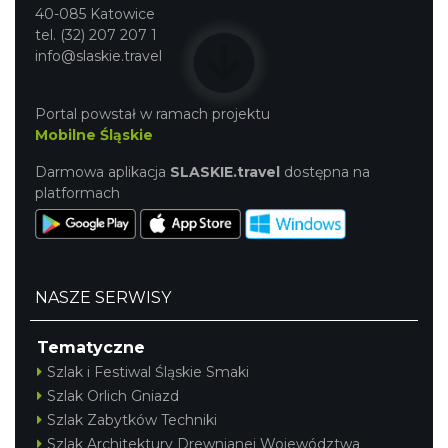
40-085 Katowice
tel. (32) 207 207 1
info@slaskie.travel
Portal powstał w ramach projektu
Mobilne Śląskie
Darmowa aplikacja
SLASKIE.travel
dostępna na
platformach
NASZE SERWISY
Tematyczne
Szlak i Festiwal Śląskie Smaki
Szlak Orlich Gniazd
Szlak Zabytków Techniki
Szlak Architektury Drewnianej Województwa