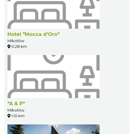
Hotel "Mocca d'Oro"
Mikołów
0.28 km
"A & P"
Mikołów
1.10 km