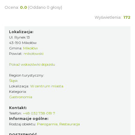
Ocena:
0.0
(Oddano 0 głosy)
Wyświetlenia:
172
Lokalizacja:
Ul. Rynek 13
43-190 Mikołów
Gmina:
Mikołów
Powiat:
mikołowski
Pokaż wskazówki dojazdu
Region turystyczny:
Śląsk
Lokalizacja:
W centrum miasta
Kategoria:
Gastronomia
Kontakt:
Telefon:
+48 032 738 019 7
Informacje ogólne:
Rodzaj obiektu:
Pierogarnia
,
Restauracja
DOSTĘPNOŚĆ