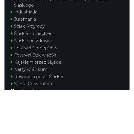
Śląskiego
Industriada
Juromania
Szlak Przyrody
Śląskie z dzieckiem
Śląskie po zdrowie
Festiwal Górnej Odry
Festiwal DziewięćSił
Kajakiem przez Śląskie
Narty w Śląskim
Rowerem przez Śląskie
Silesia Convention
Regionalne
Beskidy
Śląsk Cieszyński
Jura Krakowsko-Częstochowska
Kraina Górnej Odry
Górnośląsko-Zagłębiowska Metropolia