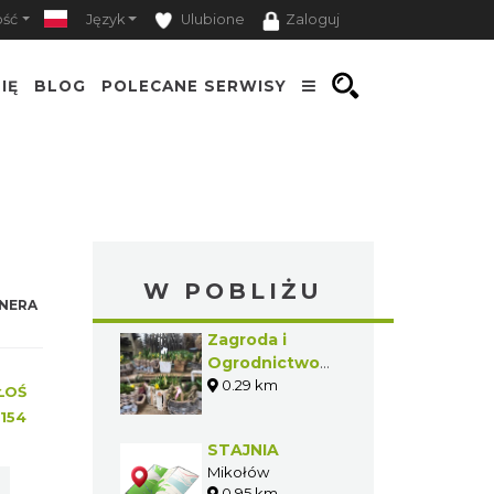
ość
Język
Ulubione
Zaloguj
IĘ
BLOG
POLECANE SERWISY
W POBLIŻU
NERA
Zagroda i
Ogrodnictwo
Niezłe Ziółka
0.29 km
ŁOŚ
154
STAJNIA
Mikołów
0.95 km