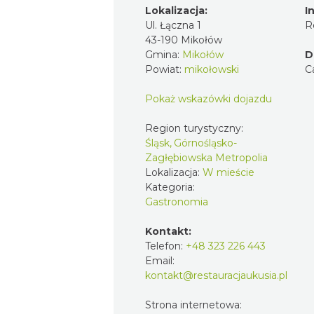
Lokalizacja:
I
Ul. Łączna 1
R
43-190 Mikołów
Gmina:
Mikołów
D
Powiat:
mikołowski
C
Pokaż wskazówki dojazdu
Region turystyczny:
Śląsk, Górnośląsko-
Zagłębiowska Metropolia
Lokalizacja:
W mieście
Kategoria:
Gastronomia
Kontakt:
Telefon:
+48 323 226 443
Email:
kontakt@restauracjaukusia.pl
Strona internetowa: