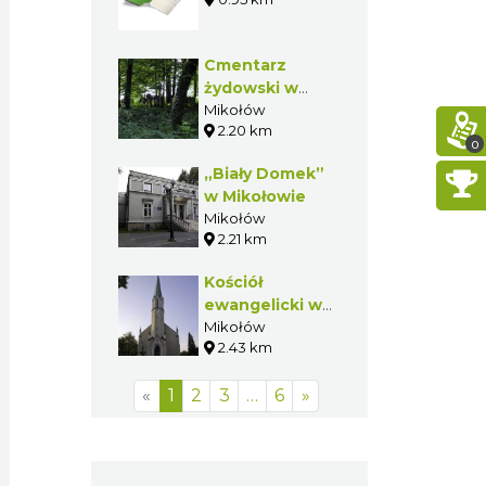
Cmentarz
żydowski w
Mikołowie
Mikołów
2.20 km
0
„Biały Domek”
w Mikołowie
Mikołów
2.21 km
Kościół
ewangelicki w
Mikołowie
Mikołów
2.43 km
«
1
2
3
…
6
»