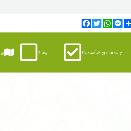
Facebook
Twitter
WhatsA
Mes
gi
Trasy
Pokaż/Ukryj markery