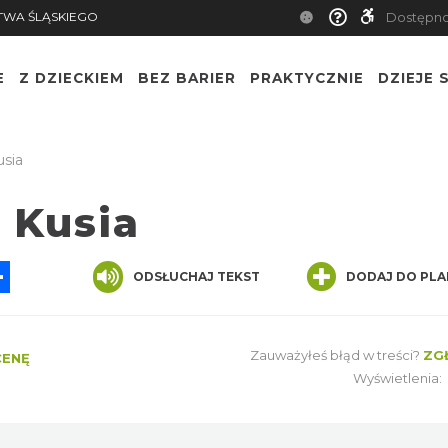
TWA ŚLĄSKIEGO
Dostępn
E
Z DZIECKIEM
BEZ BARIER
PRAKTYCZNIE
DZIEJE S
usia
 Kusia
App
ssenger
Share
ODSŁUCHAJ TEKST
DODAJ DO PLA
Zauważyłeś błąd w treści?
ZG
CENĘ
Wyświetlenia: