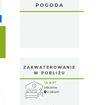
POGODA
pp
senger
Share
ZAKWATEROWANIE
W POBLIŻU
"A & P"
Mikołów
2.08 km