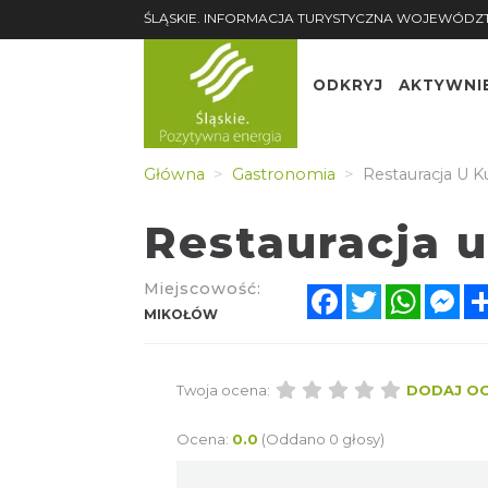
ŚLĄSKIE. INFORMACJA TURYSTYCZNA WOJEWÓDZ
ODKRYJ
AKTYWNI
Główna
Gastronomia
Restauracja U K
Restauracja u
Miejscowość:
Facebook
Twitter
Whats
Me
MIKOŁÓW
Twoja ocena:
DODAJ O
Ocena:
0.0
(Oddano 0 głosy)