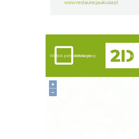
www.restauracjaukusia.pl
Widok pełnoekranowy:
Atrakcje
Nocle
+
−