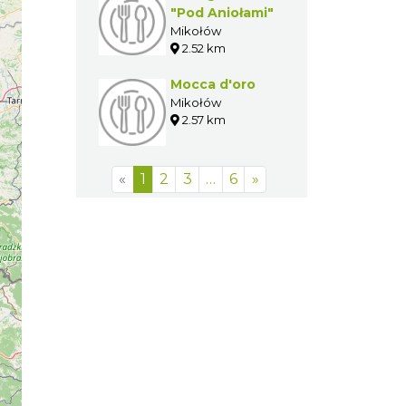
"Pod Aniołami"
Mikołów
2.52 km
Mocca d'oro
Mikołów
2.57 km
«
1
2
3
…
6
»