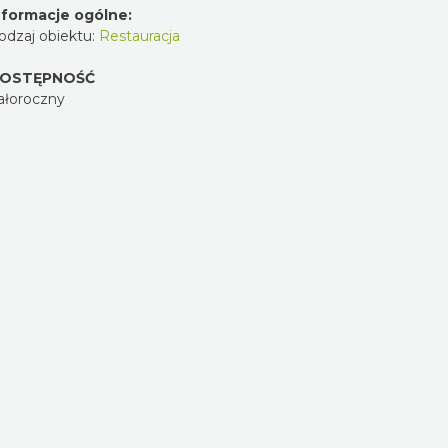
nformacje ogólne:
odzaj obiektu:
Restauracja
OSTĘPNOŚĆ
ałoroczny