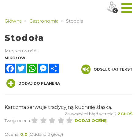
0
Główna
Gastronomia
Stodoła
Stodoła
Miejscowość:
MIKOŁÓW
Facebook
Twitter
WhatsApp
Messenger
Share
ODSŁUCHAJ TEKST
DODAJ DO PLANERA
Karczma serwuje tradycyjną kuchnię śląską.
Zauważyłeś błąd w treści?
ZGŁOŚ
Twoja ocena:
DODAJ OCENĘ
Ocena:
0.0
(Oddano 0 głosy)