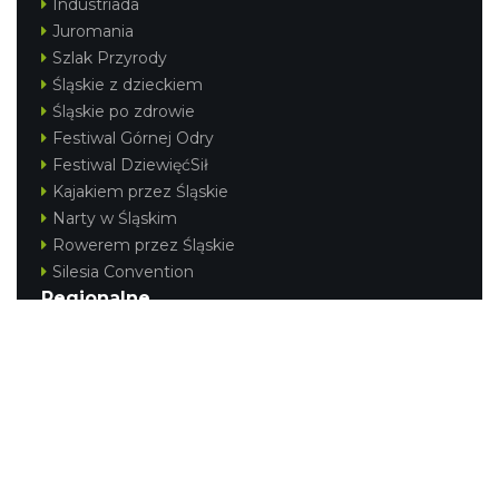
Industriada
Juromania
Szlak Przyrody
Śląskie z dzieckiem
Śląskie po zdrowie
Festiwal Górnej Odry
Festiwal DziewięćSił
Kajakiem przez Śląskie
Narty w Śląskim
Rowerem przez Śląskie
Silesia Convention
Regionalne
Beskidy
Śląsk Cieszyński
Jura Krakowsko-Częstochowska
Kraina Górnej Odry
Górnośląsko-Zagłębiowska Metropolia
KONTAKT
|
PUNKTY IT
|
POLITYKA