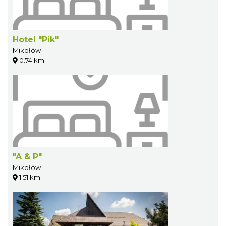
Hotel "Pik"
Mikołów
0.74 km
"A & P"
Mikołów
1.51 km