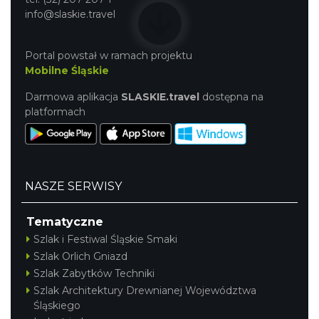
info@slaskie.travel
Portal powstał w ramach projektu
Mobilne Śląskie
Darmowa aplikacja
SLASKIE.travel
dostępna na
platformach
NASZE SERWISY
Tematyczne
Szlak i Festiwal Śląskie Smaki
Szlak Orlich Gniazd
Szlak Zabytków Techniki
Szlak Architektury Drewnianej Województwa
Śląskiego