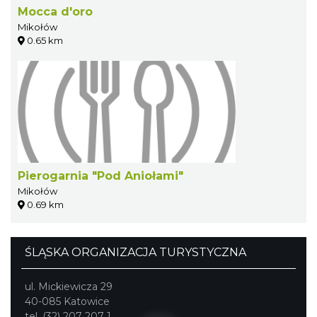
Mocca d'oro
Mikołów
0.65 km
Pierogarnia "Pod Aniołami"
Mikołów
0.69 km
ŚLĄSKA ORGANIZACJA TURYSTYCZNA
ul. Mickiewicza 29
40-085 Katowice
tel. (32) 207 207 1