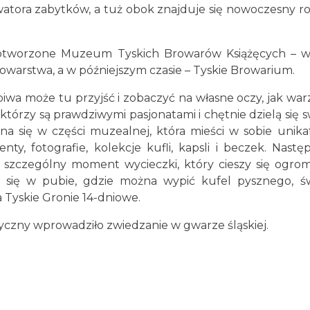
atora zabytków, a tuż obok znajduje się nowoczesny r
e otworzone Muzeum Tyskich Browarów Książęcych – 
arstwa, a w późniejszym czasie – Tyskie Browarium.
wa może tu przyjść i zobaczyć na własne oczy, jak warz
 którzy są prawdziwymi pasjonatami i chętnie dzielą się 
a się w części muzealnej, która mieści w sobie unik
nty, fotografie, kolekcje kufli, kapsli i beczek. Nast
 szczególny moment wycieczki, który cieszy się ogr
 się w pubie, gdzie można wypić kufel pysznego, ś
Tyskie Gronie 14-dniowe.
yczny wprowadziło zwiedzanie w gwarze śląskiej.