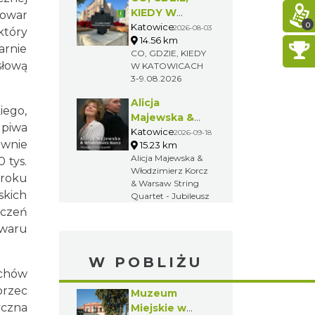
KIEDY W
rowar
0
KATOWICACH
Katowice
2026-08-03
który
14.56 km
3-9.08.2026
arnie
CO, GDZIE, KIEDY
słową
W KATOWICACH
3-9.08.2026
Alicja
iego,
Majewska &
 piwa
Włodzimierz
Katowice
2026-09-18
ownie
15.23 km
Korcz &
Alicja Majewska &
 tys.
Warsaw String
Włodzimierz Korcz
Quartet -
 roku
& Warsaw String
Jubileusz
skich
Quartet - Jubileusz
aczeń
owaru
W POBLIŻU
ychów
orzec
Muzeum
yczna
Miejskie w