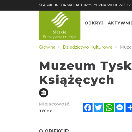
ŚLĄSKIE. INFORMACJA TURYSTYCZNA WOJEWÓDZ
ODKRYJ
AKTYWNI
Główna
Dziedzictwo Kulturowe
Muzeu
Muzeum Tysk
Książęcych
Miejscowość:
Facebook
Twitter
Whats
Me
TYCHY
O OBIEKCIE: