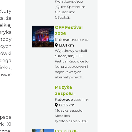
Kwiatkowskiego
„Quies Spatiorum
ktury
Clausorum”
(„Spokój
a, że
zamkniętych
lkiej
OFF Festival
przestrzeni”).
nryka
Wernisaż odbędzie
2026
się 31 lipca 2026 r. o
etody
Katowice
2026-08-07
godz. 18:00 w
13.81 km
ących
Tichauer Art
Wyjątkowy w skali
rówki
Gallery w Browarze
europejskiej OFF
Obywatelskim
biega
Festival Katowice to
Tichauer w
jedna z czołowych i
ieku,
Tychach.
najciekawszych
tować
alternatywnych
imprez
Muzyka
muzycznych w
Polsce,
zespołu
prezentujący kilka
Metallica
Katowice
2026-11-14
scen z udziałem
13.95 km
symfonicznie
niemalże kilkuset
Muzyka zespołu
2026
wykonawców z
Metallica
ypada
Polski i zagranicy.
symfonicznie 2026
yk XI
cznej
CO, GDZIE,