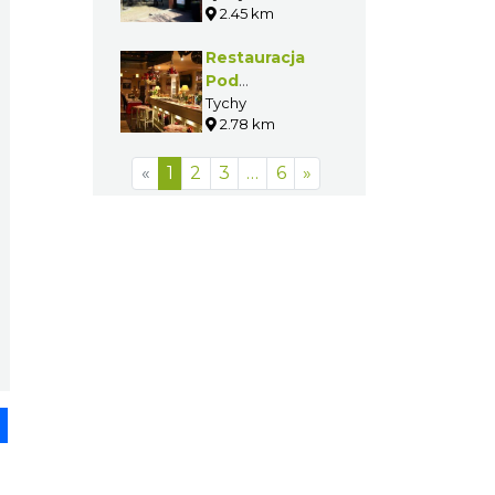
2.45 km
Restauracja
Pod
Prosiakiem
Tychy
2.78 km
«
1
2
3
…
6
»
pp
senger
Share