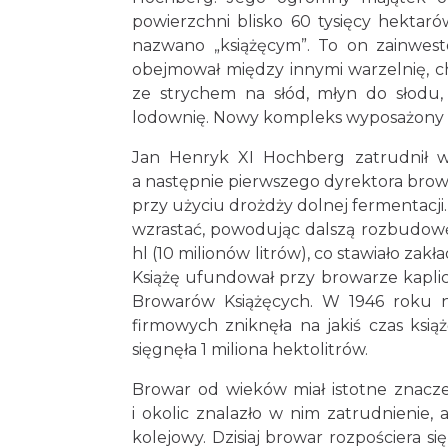
powierzchni blisko 60 tysięcy hektar
nazwano „książęcym”. To on zainwes
obejmował między innymi warzelnię, ch
ze strychem na słód, młyn do słodu,
lodownię. Nowy kompleks wyposażony 
Jan Henryk XI Hochberg zatrudnił w 
a następnie pierwszego dyrektora bro
przy użyciu drożdży dolnej fermentacji
wzrastać, powodując dalszą rozbudowę 
hl (10 milionów litrów), co stawiało z
Książę ufundował przy browarze kaplic
Browarów Książęcych. W 1946 roku na
firmowych zniknęła na jakiś czas ksi
sięgnęła 1 miliona hektolitrów.
Browar od wieków miał istotne znacze
i okolic znalazło w nim zatrudnienie, 
kolejowy. Dzisiaj browar rozpościera s