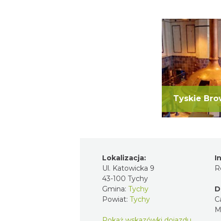
Tyskie Br
Lokalizacja:
I
Ul. Katowicka 9
R
43-100 Tychy
Gmina:
Tychy
D
Powiat:
Tychy
C
M
Pokaż wskazówki dojazdu