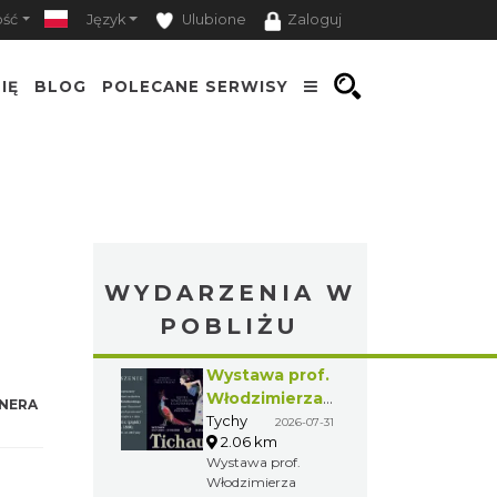
ość
Język
Ulubione
Zaloguj
IĘ
BLOG
POLECANE SERWISY
WYDARZENIA W
POBLIŻU
Wystawa prof.
Włodzimierza
NERA
Kwiatkowskiego
Tychy
2026-07-31
2.06 km
w Tichauer Art
Wystawa prof.
Gallery
Włodzimierza