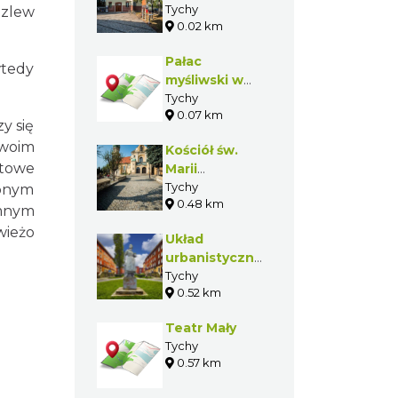
Tychach
Tychy
ozlew
0.02 km
Pałac
wtedy
myśliwski w
Tychach
Tychy
0.07 km
y się
swoim
Kościół św.
atowe
Marii
Magdaleny w
Tychy
ępnym
0.48 km
Tychach
omnym
wieżo
Układ
urbanistyczny
socrealistycznego
Tychy
0.52 km
centrum
Tychów
Teatr Mały
Tychy
0.57 km