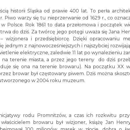
ią historii Śląska od prawie 400 lat. To perła archite
 Piwo warzy się tu nieprzerwanie od 1629 r., co oznacz
 w Polsce. Rok 1861 to data przełomowa i początek wie
rwa do dziś. Za twórcę jego potęgi uważa się Jana He
 – wizjonera i przedsiębiorcę. Dzięki opracowaniu m
się jednym z najnowocześniejszych i najszybciej rozwijaj
ietlenie elektryczne, zaledwie 11 lat po wynalezieniu ża
 na terenie miasta, a przez jego tereny do dziś prze
jduje się ona na terenie browaru). Na początku XX w
 przez browar był częstowany piwem. Dziś można skosz
a utworzonego w 2004 roku muzeum.
inicjatywy rodu Promnitzów, a czas ich rozkwitu prz
łaścicielem browaru był wizjoner, książę Jan Henr
ejmował 100 milionów marek w złocie, dobra o łą