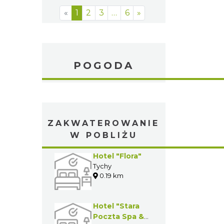
«
1
2
3
…
6
»
POGODA
ZAKWATEROWANIE
W POBLIŻU
Hotel "Flora"
Tychy
0.19 km
Hotel "Stara
Poczta Spa &