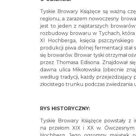
Tyskie Browary Książęce są ważną częśc
regionu, a zarazem nowoczesny browar.
jest to jeden z najstarszych browarów
rozbudowy browaru w Tychach, która t
XI Hochberga, księcia pszczyńskiego
produkcji piwa dolnej fermentacji stał 
się browarów. Browar tyski otrzymał ośw
przez Thomasa Edisona. Znajdował się
dawna ulica Mikołowska (obecnie zna
według tradycji, każdy przejeżdżający
złocistego trunku podczas zwiedzani
RYS HISTORYCZNY:
Tyskie Browary Książęce powstały z 
na przełom XIX i XX w. Ówczesnym w
Hochberg. Jego ogromny majątek ob