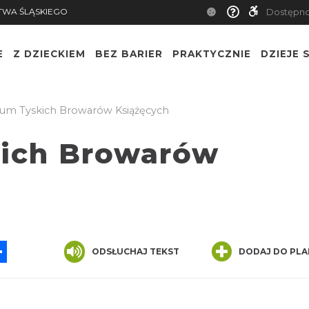
TWA ŚLĄSKIEGO
Dostępn
E
Z DZIECKIEM
BEZ BARIER
PRAKTYCZNIE
DZIEJE S
m Tyskich Browarów Książęcych
ich Browarów
App
ssenger
Share
ODSŁUCHAJ TEKST
DODAJ DO PLA