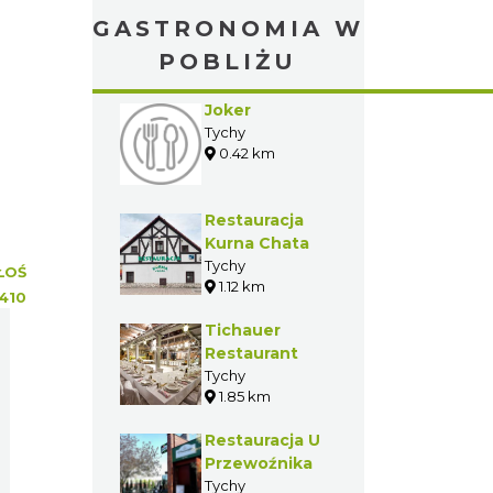
GASTRONOMIA W
POBLIŻU
Joker
Tychy
0.42 km
Restauracja
Kurna Chata
Tychy
ŁOŚ
1.12 km
410
Tichauer
Restaurant
Tychy
1.85 km
Restauracja U
Przewoźnika
Tychy