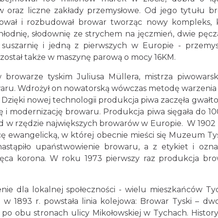
ów oraz liczne zakłady przemysłowe. Od jego tytułu b
tował i rozbudował browar tworząc nowy kompleks, 
łodnię, słodownię ze strychem na jęczmień, dwie pęcz
 suszarnię i jedną z pierwszych w Europie - przemy
został także w maszynę parową o mocy 16KM.
browarze tyskim Juliusa Müllera, mistrza piwowarsk
waru. Wdrożył on nowatorską wówczas metodę warzenia
. Dzięki nowej technologii produkcja piwa zaczęła gwałt
i modernizację browaru. Produkcja piwa sięgała do 100
akład w rzędzie największych browarów w Europie. W 1902
ę ewangelicką, w której obecnie mieści się Muzeum Ty
stąpiło upaństwowienie browaru, a z etykiet i ozn
ążęca korona. W roku 1973 pierwszy raz produkcja br
nie dla lokalnej społeczności - wielu mieszkańców T
a w 1893 r. powstała linia kolejowa: Browar Tyski – dw
ię po obu stronach ulicy Mikołowskiej w Tychach. Histor