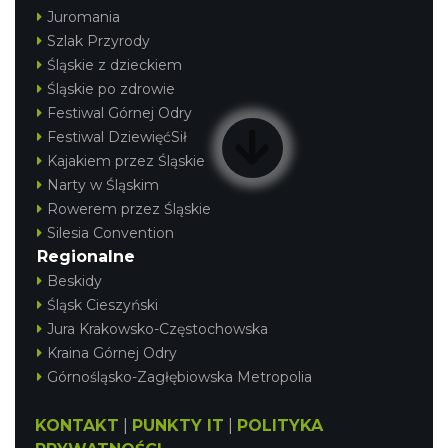
Juromania
Szlak Przyrody
Śląskie z dzieckiem
Śląskie po zdrowie
Festiwal Górnej Odry
Festiwal DziewięćSił
Kajakiem przez Śląskie
Narty w Śląskim
Rowerem przez Śląskie
Silesia Convention
Regionalne
Beskidy
Śląsk Cieszyński
Jura Krakowsko-Częstochowska
Kraina Górnej Odry
Górnośląsko-Zagłębiowska Metropolia
KONTAKT
|
PUNKTY IT
|
POLITYKA