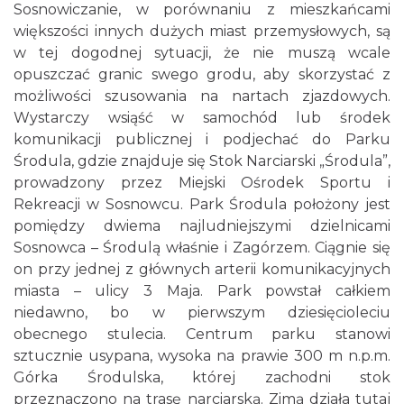
Sosnowiczanie, w porównaniu z mieszkańcami
większości innych dużych miast przemysłowych, są
w tej dogodnej sytuacji, że nie muszą wcale
opuszczać granic swego grodu, aby skorzystać z
możliwości szusowania na nartach zjazdowych.
Wystarczy wsiąść w samochód lub środek
komunikacji publicznej i podjechać do Parku
Środula, gdzie znajduje się Stok Narciarski „Środula”,
prowadzony przez Miejski Ośrodek Sportu i
Rekreacji w Sosnowcu. Park Środula położony jest
pomiędzy dwiema najludniejszymi dzielnicami
Sosnowca – Środulą właśnie i Zagórzem. Ciągnie się
on przy jednej z głównych arterii komunikacyjnych
miasta – ulicy 3 Maja. Park powstał całkiem
niedawno, bo w pierwszym dziesięcioleciu
obecnego stulecia. Centrum parku stanowi
sztucznie usypana, wysoka na prawie 300 m n.p.m.
Górka Środulska, której zachodni stok
przeznaczono na trasę narciarską. Zimą działa tutaj