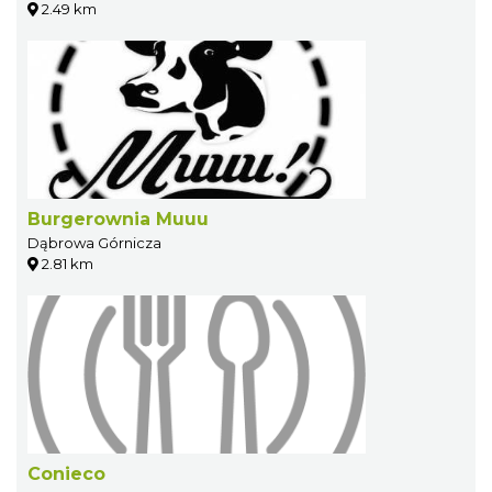
2.49 km
Burgerownia Muuu
Dąbrowa Górnicza
2.81 km
Conieco