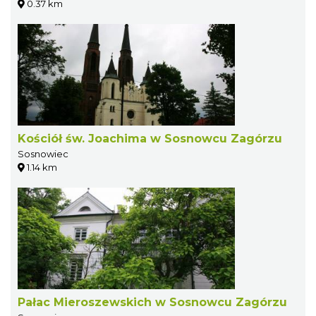
0.37 km
Kościół św. Joachima w Sosnowcu Zagórzu
Sosnowiec
1.14 km
Pałac Mieroszewskich w Sosnowcu Zagórzu