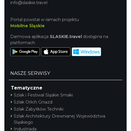
info@slaskie.travel
Portal powstał w ramach projektu
Mobilne Śląskie
Darmowa aplikacja
SLASKIE.travel
dostępna na
platformach
NASZE SERWISY
Tematyczne
Szlak i Festiwal Śląskie Smaki
Szlak Orlich Gniazd
Szlak Zabytków Techniki
Szlak Architektury Drewnianej Województwa
Śląskiego
Industriada