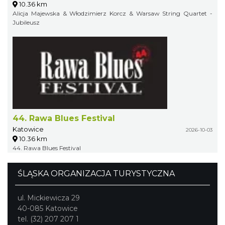
10.36 km
Alicja Majewska & Włodzimierz Korcz & Warsaw String Quartet -
Jubileusz
44. Rawa Blues Festival
Katowice
2026-10-03
10.36 km
44. Rawa Blues Festival
ŚLĄSKA ORGANIZACJA TURYSTYCZNA
ul. Mickiewicza 29
40-085 Katowice
tel. (32) 207 207 1