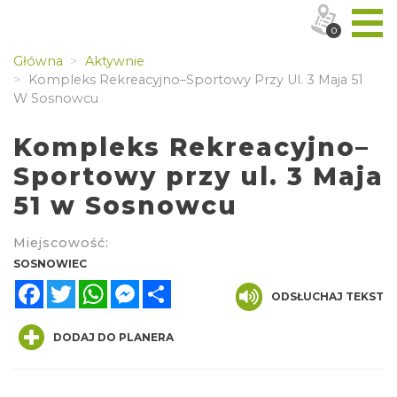
0
Główna
Aktywnie
Kompleks Rekreacyjno–Sportowy Przy Ul. 3 Maja 51
W Sosnowcu
Kompleks Rekreacyjno–
Sportowy przy ul. 3 Maja
51 w Sosnowcu
Miejscowość:
SOSNOWIEC
Facebook
Twitter
WhatsApp
Messenger
Share
ODSŁUCHAJ TEKST
DODAJ DO PLANERA