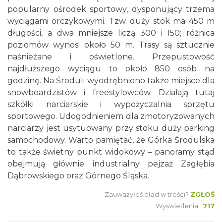
popularny ośrodek sportowy, dysponujący trzema
wyciągami orczykowymi. Tzw. duży stok ma 450 m
długości, a dwa mniejsze liczą 300 i 150; różnica
poziomów wynosi około 50 m. Trasy są sztucznie
naśnieżane i oświetlone. Przepustowość
najdłuższego wyciągu to około 850 osób na
godzinę. Na Środuli wyodrębniono także miejsce dla
snowboardzistów i freestylowców. Działają tutaj
szkółki narciarskie i wypożyczalnia sprzętu
sportowego. Udogodnieniem dla zmotoryzowanych
narciarzy jest usytuowany przy stoku duży parking
samochodowy. Warto pamiętać, że Górka Środulska
to także świetny punkt widokowy – panoramy stąd
obejmują głównie industrialny pejzaż Zagłębia
Dąbrowskiego oraz Górnego Śląska.
Zauważyłeś błąd w treści?
ZGŁOŚ
Wyświetlenia:
717