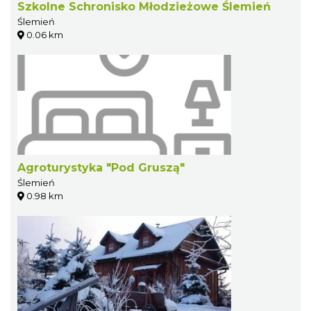
Szkolne Schronisko Młodzieżowe Ślemień
Ślemień
0.06 km
Agroturystyka "Pod Gruszą"
Ślemień
0.98 km