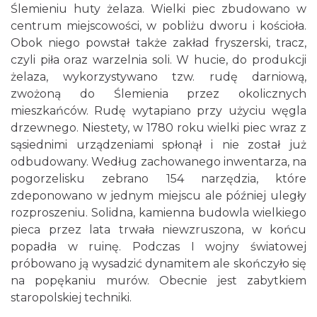
Ślemieniu huty żelaza. Wielki piec zbudowano w
centrum miejscowości, w pobliżu dworu i kościoła.
Obok niego powstał także zakład fryszerski, tracz,
czyli piła oraz warzelnia soli. W hucie, do produkcji
żelaza, wykorzystywano tzw. rudę darniową,
zwożoną do Ślemienia przez okolicznych
mieszkańców. Rudę wytapiano przy użyciu węgla
drzewnego. Niestety, w 1780 roku wielki piec wraz z
sąsiednimi urządzeniami spłonął i nie został już
odbudowany. Według zachowanego inwentarza, na
pogorzelisku zebrano 154 narzędzia, które
zdeponowano w jednym miejscu ale później uległy
rozproszeniu. Solidna, kamienna budowla wielkiego
pieca przez lata trwała niewzruszona, w końcu
popadła w ruinę. Podczas I wojny światowej
próbowano ją wysadzić dynamitem ale skończyło się
na popękaniu murów. Obecnie jest zabytkiem
staropolskiej techniki.