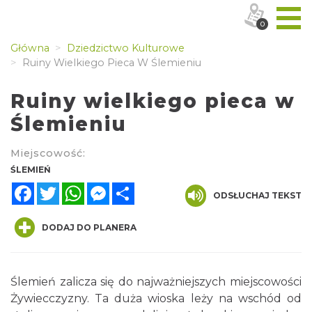
0
Główna
Dziedzictwo Kulturowe
Ruiny Wielkiego Pieca W Ślemieniu
Ruiny wielkiego pieca w
Ślemieniu
Miejscowość:
ŚLEMIEŃ
Facebook
Twitter
WhatsApp
Messenger
Share
ODSŁUCHAJ TEKST
DODAJ DO PLANERA
Ślemień zalicza się do najważniejszych miejscowości
Żywiecczyzny. Ta duża wioska leży na wschód od