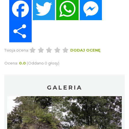
Share
Twoja ocena:
DODAJ OCENĘ
Ocena:
0.0
(Oddano 0 głosy)
GALERIA