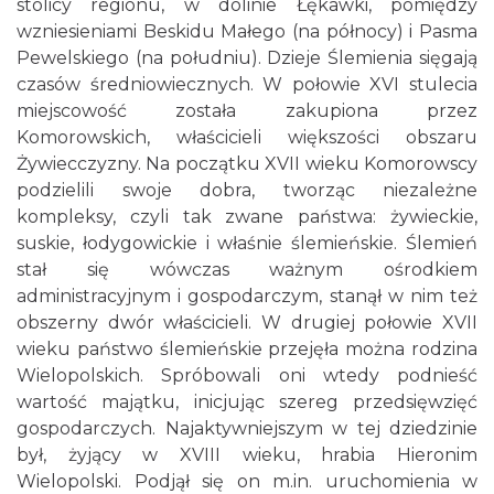
stolicy regionu, w dolinie Łękawki, pomiędzy
wzniesieniami Beskidu Małego (na północy) i Pasma
Pewelskiego (na południu). Dzieje Ślemienia sięgają
czasów średniowiecznych. W połowie XVI stulecia
miejscowość została zakupiona przez
Komorowskich, właścicieli większości obszaru
Żywiecczyzny. Na początku XVII wieku Komorowscy
podzielili swoje dobra, tworząc niezależne
kompleksy, czyli tak zwane państwa: żywieckie,
suskie, łodygowickie i właśnie ślemieńskie. Ślemień
stał się wówczas ważnym ośrodkiem
administracyjnym i gospodarczym, stanął w nim też
obszerny dwór właścicieli. W drugiej połowie XVII
wieku państwo ślemieńskie przejęła można rodzina
Wielopolskich. Spróbowali oni wtedy podnieść
wartość majątku, inicjując szereg przedsięwzięć
gospodarczych. Najaktywniejszym w tej dziedzinie
był, żyjący w XVIII wieku, hrabia Hieronim
Wielopolski. Podjął się on m.in. uruchomienia w