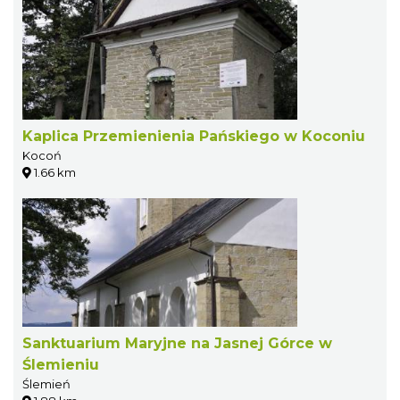
Kaplica Przemienienia Pańskiego w Koconiu
Kocoń
1.66 km
Sanktuarium Maryjne na Jasnej Górce w
Ślemieniu
Ślemień