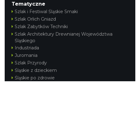
Tematyczne
Szlak i Festiwal Śląskie Smaki
Szlak Orlich Gniazd
Szlak Zabytków Techniki
Szlak Architektury Drewnianej Województwa
Śląskiego
Industriada
Juromania
Szlak Przyrody
Śląskie z dzieckiem
Śląskie po zdrowie
Festiwal Górnej Odry
Festiwal DziewięćSił
Kajakiem przez Śląskie
Narty w Śląskim
Rowerem przez Śląskie
Silesia Convention
Regionalne
Beskidy