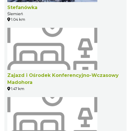
Stefanówka
Ślemień
1.04 km
Zajazd i Ośrodek Konferencyjno-Wczasowy
Madohora
1.47 km