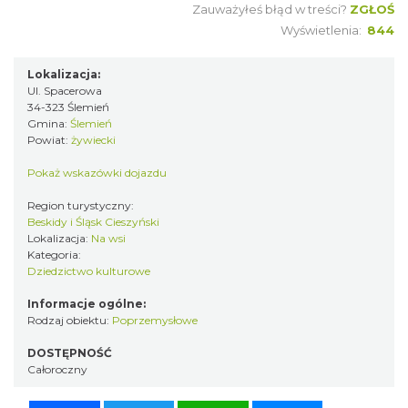
Zauważyłeś błąd w treści?
ZGŁOŚ
Wyświetlenia:
844
Lokalizacja:
Ul. Spacerowa
34-323 Ślemień
Gmina:
Ślemień
Powiat:
żywiecki
Pokaż wskazówki dojazdu
Region turystyczny:
Beskidy i Śląsk Cieszyński
Lokalizacja:
Na wsi
Kategoria:
Dziedzictwo kulturowe
Informacje ogólne:
Rodzaj obiektu:
Poprzemysłowe
DOSTĘPNOŚĆ
Całoroczny
Facebook
Twitter
WhatsApp
Messenger