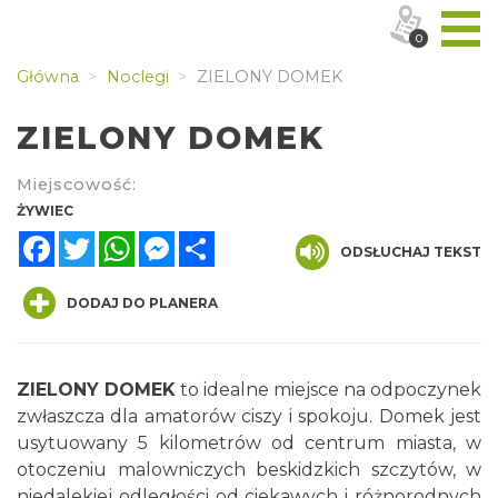
0
Główna
Noclegi
ZIELONY DOMEK
ZIELONY DOMEK
Miejscowość:
ŻYWIEC
Facebook
Twitter
WhatsApp
Messenger
Share
ODSŁUCHAJ TEKST
DODAJ DO PLANERA
ZIELONY DOMEK
to idealne miejsce na odpoczynek
zwłaszcza dla amatorów ciszy i spokoju. Domek jest
usytuowany 5 kilometrów od centrum miasta, w
otoczeniu malowniczych beskidzkich szczytów, w
niedalekiej odległości od ciekawych i różnorodnych