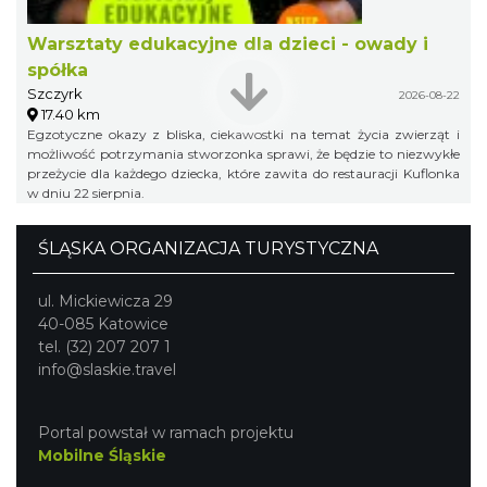
Warsztaty edukacyjne dla dzieci - owady i
spółka
Szczyrk
2026-08-22
17.40 km
Egzotyczne okazy z bliska, ciekawostki na temat życia zwierząt i
możliwość potrzymania stworzonka sprawi, że będzie to niezwykłe
przeżycie dla każdego dziecka, które zawita do restauracji Kuflonka
w dniu 22 sierpnia.
ŚLĄSKA ORGANIZACJA TURYSTYCZNA
ul. Mickiewicza 29
40-085 Katowice
tel. (32) 207 207 1
info@slaskie.travel
Portal powstał w ramach projektu
Mobilne Śląskie