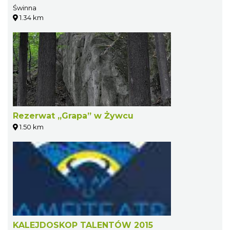
Świnna
1.34 km
Rezerwat „Grapa” w Żywcu
1.50 km
KALEJDOSKOP TALENTÓW 2015