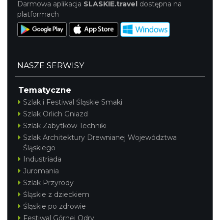
Darmowa aplikacja
SLASKIE.travel
dostępna na
platformach
NASZE SERWISY
Tematyczne
Szlak i Festiwal Śląskie Smaki
Szlak Orlich Gniazd
Szlak Zabytków Techniki
Szlak Architektury Drewnianej Województwa
Śląskiego
Industriada
Juromania
Szlak Przyrody
Śląskie z dzieckiem
Śląskie po zdrowie
Festiwal Górnej Odry