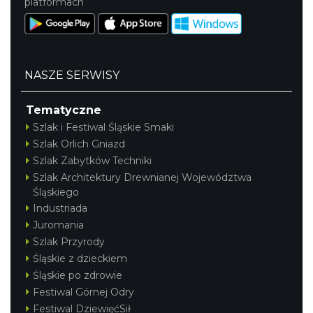
platformach
NASZE SERWISY
Tematyczne
Szlak i Festiwal Śląskie Smaki
Szlak Orlich Gniazd
Szlak Zabytków Techniki
Szlak Architektury Drewnianej Województwa
Śląskiego
Industriada
Juromania
Szlak Przyrody
Śląskie z dzieckiem
Śląskie po zdrowie
Festiwal Górnej Odry
Festiwal DziewięćSił