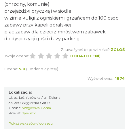
(chrzciny, komunie)
przejażdżki bryczką i w siodle
w zimie kuligi z ogniskiem i grzańcem do 100 osób
zabawy przy kapeli góralskiej
plac zabaw dla dzieci z mnóstwem zabawek
do dyspozycji gości duży parking
Zauważyłeś błąd w treści?
ZGŁOŚ
Twoja ocena:
DODAJ OCENĘ
Ocena:
5.0
(Oddano 2 głosy)
Wyświetlenia:
1874
Lokalizacja:
Ul. os. Leśniczówka / ul. Zielona
34-350 Węgierska Górka
Gmina:
Węgierska Górka
Powiat:
żywiecki
Pokaż wskazówki dojazdu