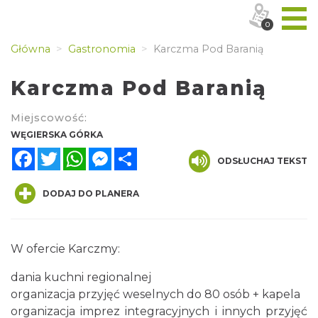
0
Główna
Gastronomia
Karczma Pod Baranią
Karczma Pod Baranią
Miejscowość:
WĘGIERSKA GÓRKA
Facebook
Twitter
WhatsApp
Messenger
Share
ODSŁUCHAJ TEKST
DODAJ DO PLANERA
W ofercie Karczmy:
dania kuchni regionalnej
organizacja przyjęć weselnych do 80 osób + kapela
organizacja imprez integracyjnych i innych przyjęć