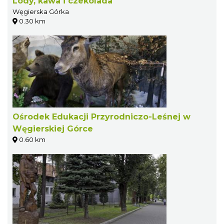
Lody, kawa i czekolada
Węgierska Górka
0.30 km
Ośrodek Edukacji Przyrodniczo-Leśnej w
Węgierskiej Górce
0.60 km