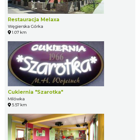
Restauracja Melaxa
Węgierska Górka
1.07 km
Cukiernia "Szarotka"
Milówka
5.57 km