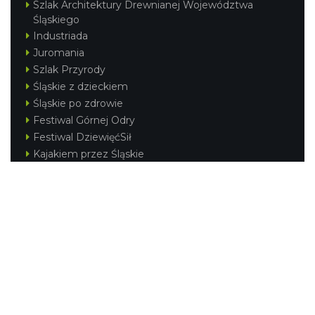
Szlak Architektury Drewnianej Województwa
Śląskiego
Industriada
Juromania
Szlak Przyrody
Śląskie z dzieckiem
Śląskie po zdrowie
Festiwal Górnej Odry
Festiwal DziewięćSił
Kajakiem przez Śląskie
Narty w Śląskim
Rowerem przez Śląskie
Silesia Convention
Regionalne
Beskidy
Śląsk Cieszyński
Jura Krakowsko-Częstochowska
Kraina Górnej Odry
Górnośląsko-Zagłębiowska Metropolia