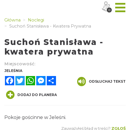
0
Główna
Noclegi
Suchoń Stanisława - Kwatera Prywatna
Suchoń Stanisława -
kwatera prywatna
Miejscowość:
JELEŚNIA
Facebook
Twitter
WhatsApp
Messenger
Share
ODSŁUCHAJ TEKST
DODAJ DO PLANERA
Pokoje gościnne w Jeleśni.
Zauważyłeś błąd w treści?
ZGŁOŚ