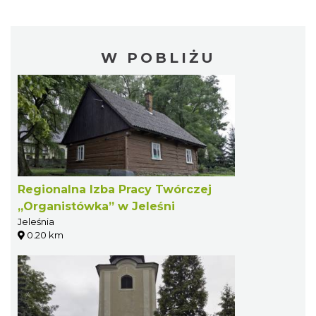
W POBLIŻU
Regionalna Izba Pracy Twórczej
„Organistówka” w Jeleśni
Jeleśnia
0.20 km