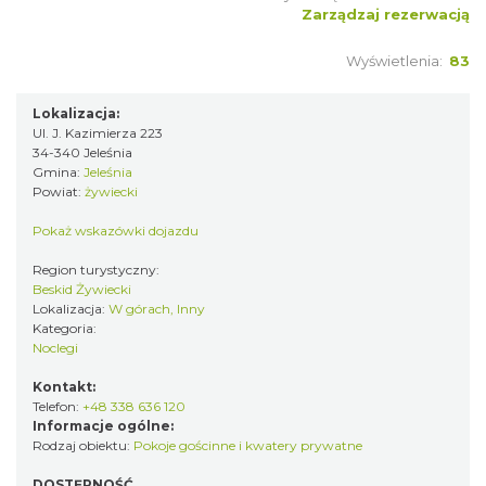
Zarządzaj rezerwacją
Wyświetlenia:
83
Lokalizacja:
Ul. J. Kazimierza 223
34-340 Jeleśnia
Gmina:
Jeleśnia
Powiat:
żywiecki
Pokaż wskazówki dojazdu
Region turystyczny:
Beskid Żywiecki
Lokalizacja:
W górach, Inny
Kategoria:
Noclegi
Kontakt:
Telefon:
+48 338 636 120
Informacje ogólne:
Rodzaj obiektu:
Pokoje gościnne i kwatery prywatne
DOSTĘPNOŚĆ