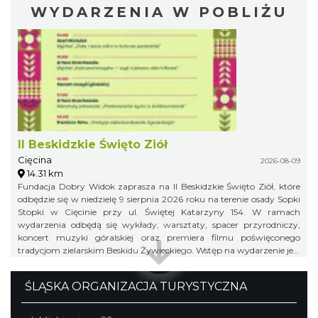
WYDARZENIA W POBLIŻU
II Beskidzkie Święto Ziół
Cięcina
2026-08-09
14.31 km
Fundacja Dobry Widok zaprasza na II Beskidzkie Święto Ziół, które
odbędzie się w niedzielę 9 sierpnia 2026 roku na terenie osady Sopki
Stopki w Cięcinie przy ul. Świętej Katarzyny 154. W ramach
wydarzenia odbędą się wykłady, warsztaty, spacer przyrodniczy,
koncert muzyki góralskiej oraz premiera filmu poświęconego
tradycjom zielarskim Beskidu Żywieckiego. Wstęp na wydarzenie jest
bezpłatny.
ŚLĄSKA ORGANIZACJA TURYSTYCZNA