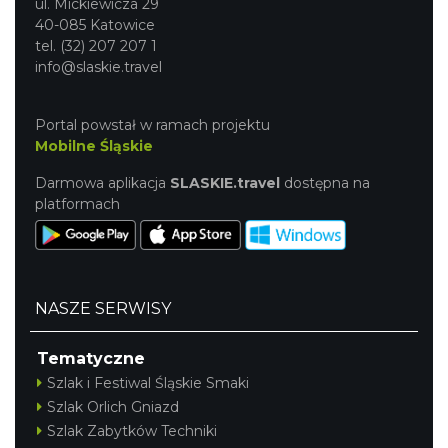
ul. Mickiewicza 29
40-085 Katowice
tel. (32) 207 207 1
info@slaskie.travel
Portal powstał w ramach projektu
Mobilne Śląskie
Darmowa aplikacja
SLASKIE.travel
dostępna na
platformach
NASZE SERWISY
Tematyczne
Szlak i Festiwal Śląskie Smaki
Szlak Orlich Gniazd
Szlak Zabytków Techniki