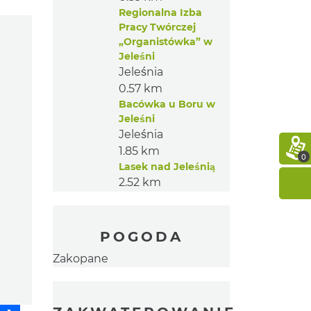
Regionalna Izba
Pracy Twórczej
„Organistówka” w
Jeleśni
Jeleśnia
0.57 km
Bacówka u Boru w
Jeleśni
Jeleśnia
1.85 km
0
Lasek nad Jeleśnią
2.52 km
POGODA
Zakopane
sApp
Messenger
Share