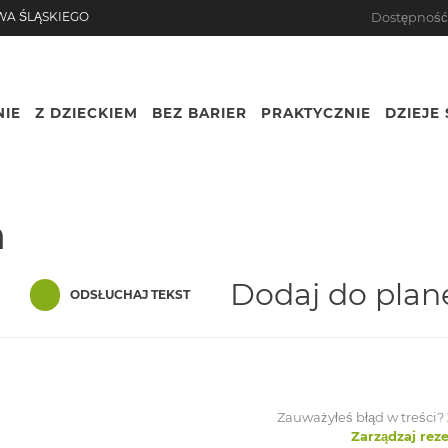
WA ŚLĄSKIEGO
Dostępnoś
IE
Z DZIECKIEM
BEZ BARIER
PRAKTYCZNIE
DZIEJE 
Nazwa
a
Dodaj do plan
nger
are
ODSŁUCHAJ TEKST
Zauważyłeś błąd w treści?
Zarządzaj rez