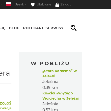
ć
Język
Ulubione
Zaloguj
SIĘ
BLOG
POLECANE SERWISY
Opcje
W POBLIŻU
era
„Stara Karczma” w
Jeleśni
Jeleśnia
0.39 km
Kościół świętego
Wojciecha w Jeleśni
ZGŁOŚ
Jeleśnia
erwacją
0.53 km