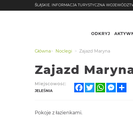
ŚLĄSKIE. INFORMACJA TURYSTYCZNA WOJEWÓDZT
ODKRYJ
AKTYWN
Nr.
Podgląd
Główna
Noclegi
Zajazd Maryna
Zajazd Maryn
Miejscowość:
Facebook
Twitter
WhatsApp
Messe
Sh
JELEŚNIA
Pokoje z łazienkami.