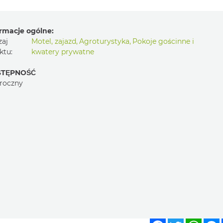
rmacje ogólne:
zaj
Motel, zajazd
,
Agroturystyka
,
Pokoje gościnne i
ktu:
kwatery prywatne
TĘPNOŚĆ
roczny
Facebook
Twitter
What