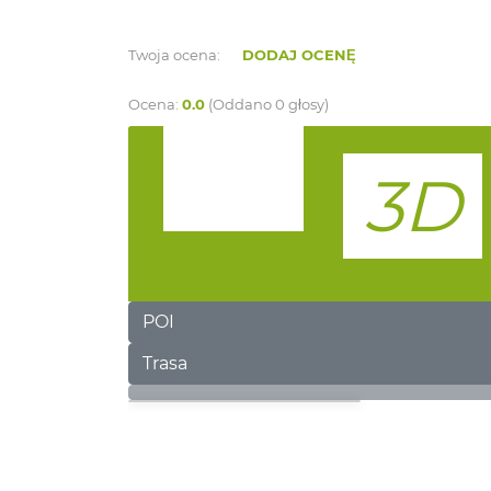
Twoja ocena:
DODAJ OCENĘ
Ocena:
0.0
(Oddano 0 głosy)
POI
Trasa