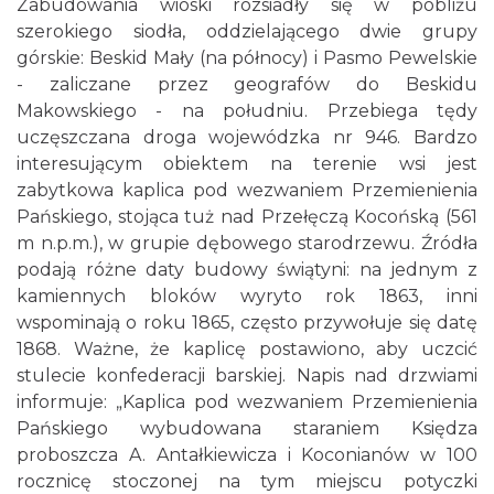
Zabudowania wioski rozsiadły się w pobliżu
szerokiego siodła, oddzielającego dwie grupy
górskie: Beskid Mały (na północy) i Pasmo Pewelskie
- zaliczane przez geografów do Beskidu
Makowskiego - na południu. Przebiega tędy
uczęszczana droga wojewódzka nr 946. Bardzo
interesującym obiektem na terenie wsi jest
zabytkowa kaplica pod wezwaniem Przemienienia
Pańskiego, stojąca tuż nad Przełęczą Kocońską (561
m n.p.m.), w grupie dębowego starodrzewu. Źródła
podają różne daty budowy świątyni: na jednym z
kamiennych bloków wyryto rok 1863, inni
wspominają o roku 1865, często przywołuje się datę
1868. Ważne, że kaplicę postawiono, aby uczcić
stulecie konfederacji barskiej. Napis nad drzwiami
informuje: „Kaplica pod wezwaniem Przemienienia
Pańskiego wybudowana staraniem Księdza
proboszcza A. Antałkiewicza i Koconianów w 100
rocznicę stoczonej na tym miejscu potyczki