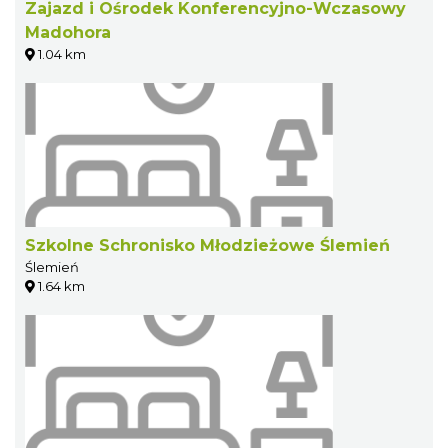
Zajazd i Ośrodek Konferencyjno-Wczasowy
Madohora
1.04 km
Szkolne Schronisko Młodzieżowe Ślemień
Ślemień
1.64 km