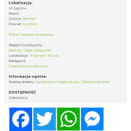
Lokalizacja:
Ul. Łączna
Kocoń
Gmina:
Ślemień
Powiat:
żywiecki
Pokaż wskazówki dojazdu
Region turystyczny:
Beskidy i Śląsk Cieszyński
Lokalizacja:
W górach, Na wsi
Kategoria:
Dziedzictwo kulturowe
Informacje ogólne:
Rodzaj obiektu:
Sanktuaria i Miejsca Kultu
,
Zabytki sakralne
DOSTĘPNOŚĆ
Całoroczny
Facebook
Twitter
WhatsApp
Messenger