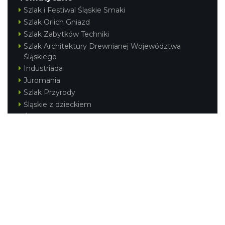
Szlak i Festiwal Śląskie Smaki
Szlak Orlich Gniazd
Szlak Zabytków Techniki
Szlak Architektury Drewnianej Województwa
Śląskiego
Industriada
Juromania
Szlak Przyrody
Śląskie z dzieckiem
Śląskie po zdrowie
Festiwal Górnej Odry
Festiwal DziewięćSił
Kajakiem przez Śląskie
Narty w Śląskim
Rowerem przez Śląskie
Silesia Convention
Regionalne
Beskidy