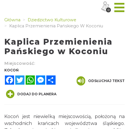
0
Główna
Dziedzictwo Kulturowe
Kaplica Przemienienia Pańskiego W Koconiu
Kaplica Przemienienia
Pańskiego w Koconiu
Miejscowość:
KOCOŃ
Facebook
Twitter
WhatsApp
Messenger
Share
ODSŁUCHAJ TEKST
DODAJ DO PLANERA
Kocoń jest niewielką miejscowością, położoną na
wschodnich krańcach województwa śląskiego.