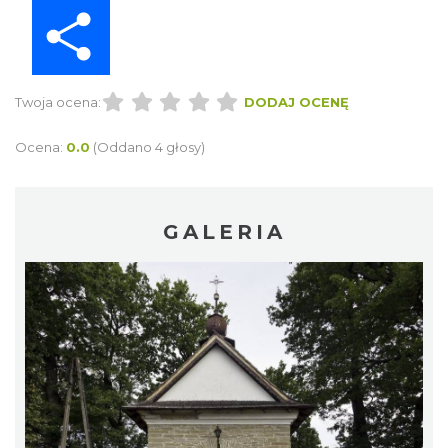
Share
Twoja ocena:
DODAJ OCENĘ
Ocena:
0.0
(Oddano 4 głosy)
GALERIA