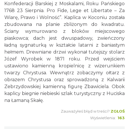
Konfederacji Barskiej z Moskalami, Roku Pańskiego
1768 23 Sierpnia. Pro Fide, Lege et Libertate – Za
Wiarę, Prawo i Wolność”. Kaplica w Koconiu została
zbudowana na planie zbliżonym do kwadratu.
Ściany wymurowano z bloków miejscowego
piaskowca; dach jest dwuspadowy, zwieńczony
ładną sygnaturką w kształcie latarni z baniastym
hełmem. Drewniane drzwi wykonał tutejszy stolarz
Józef Wyrobek w 1871 roku. Przed wejściem
ustawiono kamienną kropielnicę z wizerunkiem
twarzy Chrystusa. Wewnątrz zobaczymy ołtarz z
obrazem Chrystusa oraz sprowadzoną z Kalwarii
Zebrzydowskiej kamienną figurę Zbawiciela. Obok
kaplicy biegnie niebieski szlak turystyczny z Huciska
na Łamaną Skałę.
Zauważyłeś błąd w treści?
ZGŁOŚ
Wyświetlenia:
163