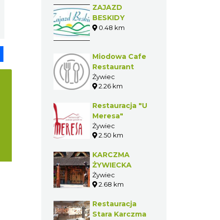
ZAJAZD
BESKIDY
0.48 km
pp
senger
Share
Miodowa Cafe
Restaurant
Żywiec
2.26 km
Restauracja "U
Meresa"
Żywiec
2.50 km
KARCZMA
ŻYWIECKA
Żywiec
2.68 km
Restauracja
Stara Karczma