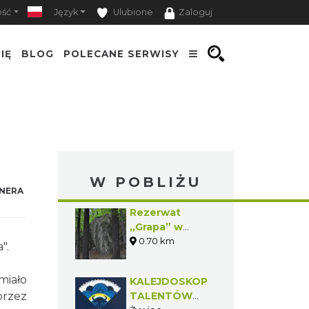
ość
Język
Ulubione
Zaloguj
IĘ
BLOG
POLECANE SERWISY
W POBLIŻU
NERA
Rezerwat
„Grapa” w
Żywcu
0.70 km
".
miało
KALEJDOSKOP
przez
TALENTÓW