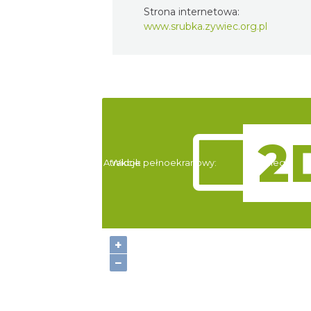
Strona internetowa:
www.srubka.zywiec.org.pl
Atrakcje
Widok pełnoekranowy:
Noclegi
+
−