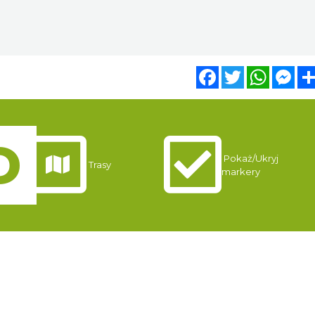
Facebook
Twitter
WhatsA
Mes
Pokaż/Ukryj
Trasy
markery