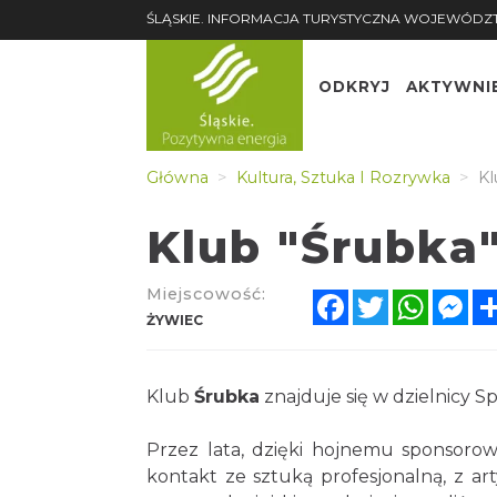
ŚLĄSKIE. INFORMACJA TURYSTYCZNA WOJEWÓDZ
ODKRYJ
AKTYWNI
Główna
Kultura, Sztuka I Rozrywka
Kl
Klub "Śrubka
Miejscowość:
Facebook
Twitter
Whats
Me
ŻYWIEC
Klub
Śrubka
znajduje się w dzielnicy S
Przez lata, dzięki hojnemu sponsorow
kontakt ze sztuką profesjonalną, z a