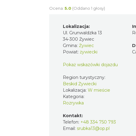
Ocena:
5.0
(Oddano 1 głosy)
Lokalizacja:
I
Ul. Grunwaldzka 13
R
34-300 Żywiec
Gmina:
Żywiec
D
Powiat:
żywiecki
C
Pokaż wskazówki dojazdu
Region turystyczny:
Beskid Żywiecki
Lokalizacja:
W mieście
Kategoria:
Rozrywka
Kontakt:
Telefon:
+48 334 750 793
Email:
srubka13@op.pl