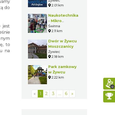
2015
Żywiec
rwamy
2.01 km
tą do
Naukotechnika
- Mikro
 jest
Centrum Nauki
Świnna
2.11 km
eśnie
alnym
Dwór w Żywcu
ę, to
Moszczanicy
iu na
Żywiec
2.18 km
Park zamkowy
w Żywcu
2.22 km
0
«
1
2
3
…
6
»