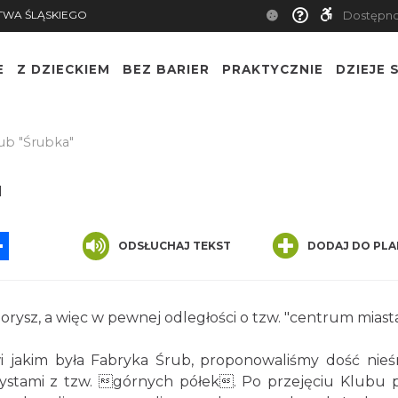
TWA ŚLĄSKIEGO
Dostępn
E
Z DZIECKIEM
BEZ BARIER
PRAKTYCZNIE
DZIEJE S
ub "Śrubka"
"
App
ssenger
Share
ODSŁUCHAJ TEKST
DODAJ DO PLA
porysz, a więc w pewnej odległości o tzw. "centrum miasta
i jakim była Fabryka Śrub, proponowaliśmy dość nieś
rtystami z tzw. górnych półek. Po przejęciu Klubu 