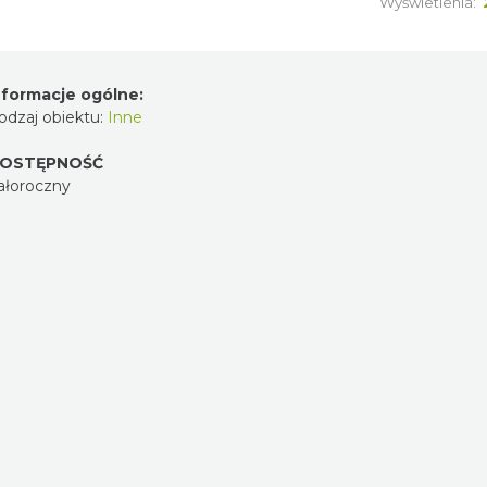
Wyświetlenia:
nformacje ogólne:
odzaj obiektu:
Inne
OSTĘPNOŚĆ
ałoroczny