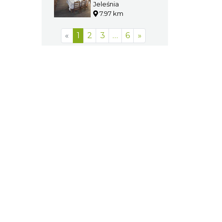
Jeleśnia
7.97 km
«
1
2
3
…
6
»