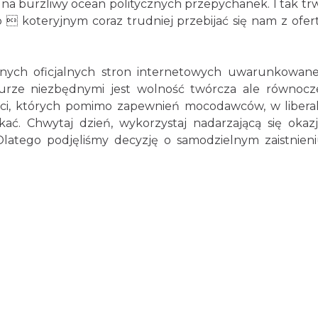
y na burzliwy ocean politycznych przepychanek. I tak t
o  koteryjnym coraz trudniej przebijać się nam z ofer
innych oficjalnych stron internetowych uwarunkowane
turze niezbędnymi jest wolność twórcza ale równocz
ci, których pomimo zapewnień mocodawców, w liber
ać. Chwytaj dzień, wykorzystaj nadarzającą się okazj
 Dlatego podjęliśmy decyzję o samodzielnym zaistnien