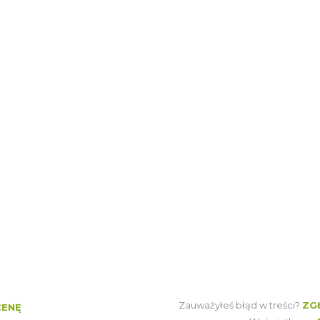
Zauważyłeś błąd w treści?
ZG
CENĘ