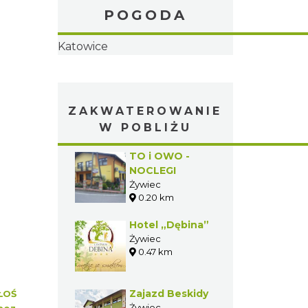
POGODA
Katowice
ZAKWATEROWANIE
W POBLIŻU
TO i OWO -
NOCLEGI
Żywiec
0.20 km
Hotel „Dębina”
Żywiec
0.47 km
Zajazd Beskidy
ŁOŚ
Żywiec