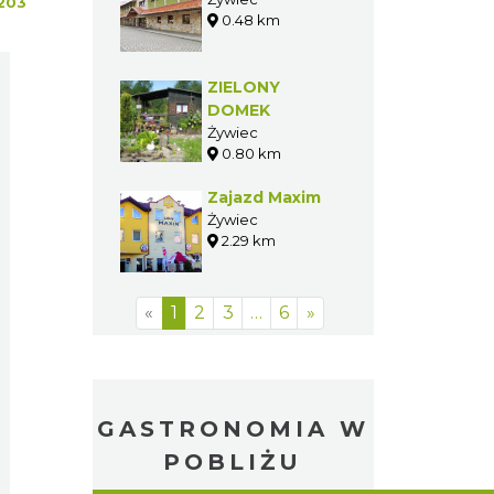
203
0.48 km
ZIELONY
DOMEK
Żywiec
0.80 km
Zajazd Maxim
Żywiec
2.29 km
«
1
2
3
…
6
»
GASTRONOMIA W
POBLIŻU