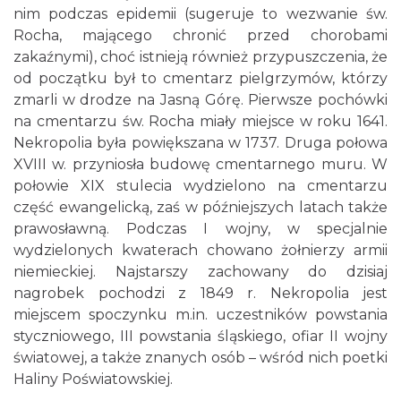
nim podczas epidemii (sugeruje to wezwanie św.
Rocha, mającego chronić przed chorobami
zakaźnymi), choć istnieją również przypuszczenia, że
od początku był to cmentarz pielgrzymów, którzy
zmarli w drodze na Jasną Górę. Pierwsze pochówki
na cmentarzu św. Rocha miały miejsce w roku 1641.
Nekropolia była powiększana w 1737. Druga połowa
XVIII w. przyniosła budowę cmentarnego muru. W
połowie XIX stulecia wydzielono na cmentarzu
część ewangelicką, zaś w późniejszych latach także
prawosławną. Podczas I wojny, w specjalnie
wydzielonych kwaterach chowano żołnierzy armii
niemieckiej. Najstarszy zachowany do dzisiaj
nagrobek pochodzi z 1849 r. Nekropolia jest
miejscem spoczynku m.in. uczestników powstania
styczniowego, III powstania śląskiego, ofiar II wojny
światowej, a także znanych osób – wśród nich poetki
Haliny Poświatowskiej.