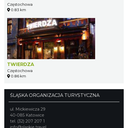
Częstochowa
0.83 km
TWIERDZA
Częstochowa
0.86 km
ŚLĄSKA ORGANIZACJA TURYSTYCZNA
ul. Mickiewicza 29
40-085 Katowice
tel. (32) 207 207 1
info@slaskie.travel