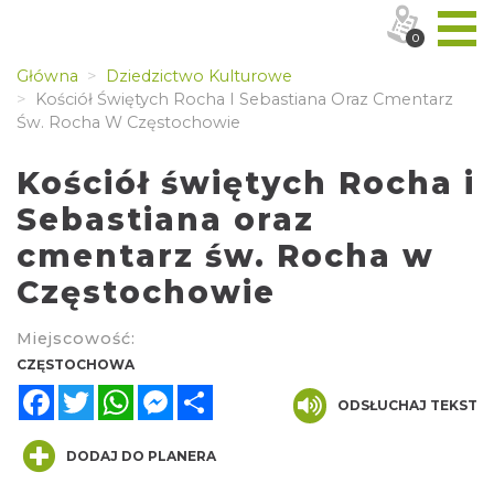
0
Główna
Dziedzictwo Kulturowe
Kościół Świętych Rocha I Sebastiana Oraz Cmentarz
Św. Rocha W Częstochowie
Kościół świętych Rocha i
Sebastiana oraz
cmentarz św. Rocha w
Częstochowie
Miejscowość:
CZĘSTOCHOWA
Facebook
Twitter
WhatsApp
Messenger
Share
ODSŁUCHAJ TEKST
DODAJ DO PLANERA