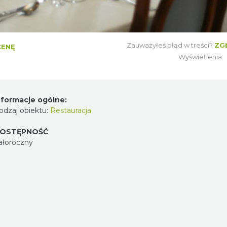
Zauważyłeś błąd w treści?
ZG
CENĘ
Wyświetlenia:
nformacje ogólne:
odzaj obiektu:
Restauracja
OSTĘPNOŚĆ
ałoroczny