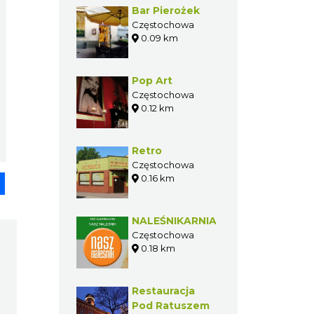
GASTRONOMIA W
POBLIŻU
Bar Pierożek
Częstochowa
0.09 km
Pop Art
pp
senger
Share
Częstochowa
0.12 km
Retro
Częstochowa
0.16 km
NALEŚNIKARNIA