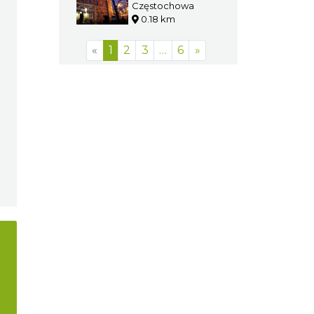
Częstochowa
0.18 km
Restauracja
Pod Ratuszem
Częstochowa
0.18 km
«
1
2
3
…
6
»