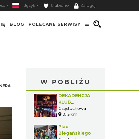
ość
Język
Ulubione
Zaloguj
IĘ
BLOG
POLECANE SERWISY
W POBLIŻU
NERA
DEKADENCJA
KLUB
MUZYCZNY
Częstochowa
0.13 km
Plac
Biegańskiego