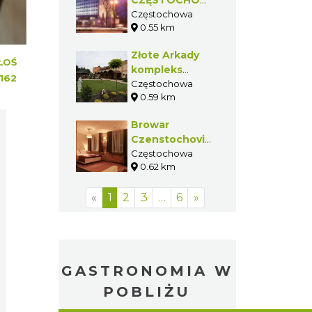
Pokoje
Gościnne -
Akademia
Częstochowa
0.50 km
Polonijna
ŁOŚ
MERCURE
162
CZĘSTOCHOWA
CENTRUM
Częstochowa
0.55 km
Złote Arkady
kompleks
hotelowo-
Częstochowa
0.59 km
gastronomiczny
Browar
Czenstochovia
Hotel
Częstochowa
0.62 km
SPA&Wellness
«
1
2
3
…
6
»