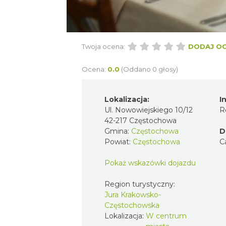
Twoja ocena:
DODAJ O
Ocena:
0.0
(Oddano 0 głosy)
Lokalizacja:
I
Ul. Nowowiejskiego 10/12
R
42-217 Częstochowa
Gmina:
Częstochowa
D
Powiat:
Częstochowa
C
Pokaż wskazówki dojazdu
Region turystyczny:
Jura Krakowsko-
Częstochowska
Lokalizacja:
W centrum