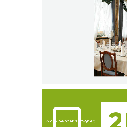
Atrakcje
Widok pełnoekranowy:
Noclegi