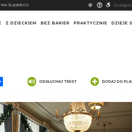
TWA ŚLĄSKIEGO
Dostępn
E
Z DZIECKIEM
BEZ BARIER
PRAKTYCZNIE
DZIEJE S
App
ssenger
Share
ODSŁUCHAJ TEKST
DODAJ DO PLA