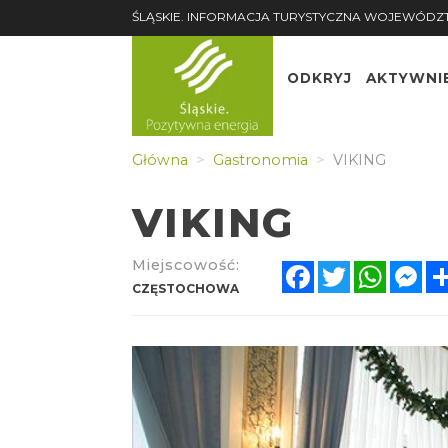
ŚLĄSKIE. INFORMACJA TURYSTYCZNA WOJEWÓDZ
ODKRYJ
AKTYWNI
Główna
Gastronomia
VIKING
VIKING
Miejscowość:
Facebook
Twitter
Whats
Me
CZĘSTOCHOWA