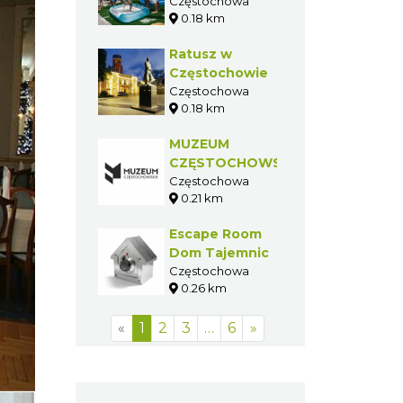
Częstochowa
0.18 km
Ratusz w
Częstochowie
Częstochowa
0.18 km
MUZEUM
CZĘSTOCHOWSKIE
Częstochowa
0.21 km
Escape Room
Dom Tajemnic
Częstochowa
0.26 km
«
1
2
3
…
6
»