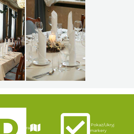
Pokaż/Ukryj
Trasy
markery