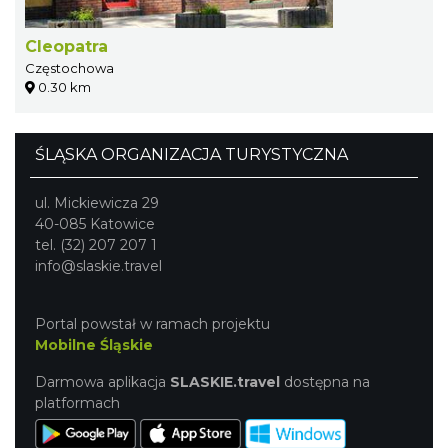
Cleopatra
Częstochowa
0.30 km
ŚLĄSKA ORGANIZACJA TURYSTYCZNA
ul. Mickiewicza 29
40-085 Katowice
tel. (32) 207 207 1
info@slaskie.travel
Portal powstał w ramach projektu
Mobilne Śląskie
Darmowa aplikacja
SLASKIE.travel
dostępna na
platformach