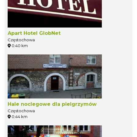
Apart Hotel GlobNet
Częstochowa
0.40 km
Hale noclegowe dla pielgrzymów
Częstochowa
0.44 km