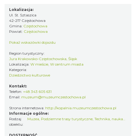
Lokalizacja:
Ul. St. Sztaszica
42-217 Częstochowa
Gmina:
Częstochowa
Powiat:
Częstochowa
Pokaż wskazówki dojazdu
Region turystyczny:
Jura Krakowsko-Częstochowska, Śląsk
Lokalizacja:
W mieście, W centrum miasta
Kategoria:
Dziedzictwo kulturowe
Kontakt:
Telefon:
+48 343 605 631
Email:
muzeum@muzeumczestochowa.pl
Strona internetowa:
http://kopalnia.muzeumczestochowa.pl
Informacje ogólne:
Rodzaj
Muzea
,
Podziemne trasy turystyczne
,
Technika, nauka…
,
Popr
obiektu:
DOSTĘPNOŚĆ