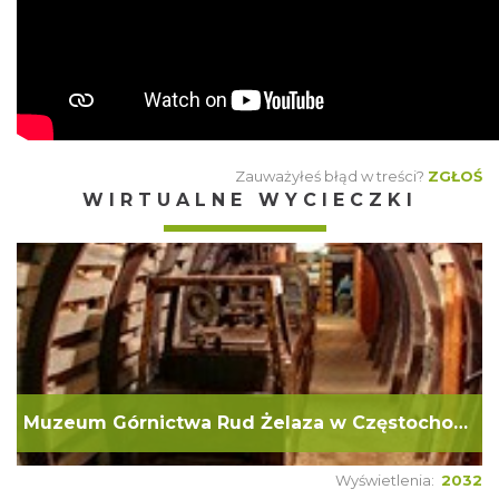
Zauważyłeś błąd w treści?
ZGŁOŚ
WIRTUALNE WYCIECZKI
Muzeum Górnictwa Rud Żelaza w Częstochowie
Wyświetlenia:
2032