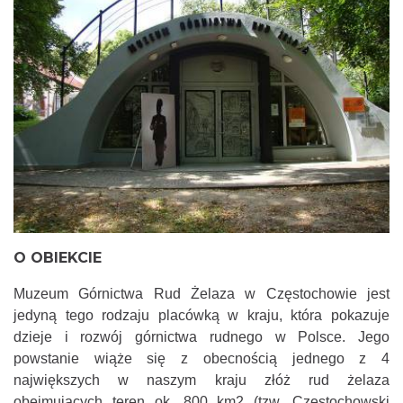
O OBIEKCIE
Muzeum Górnictwa Rud Żelaza w Częstochowie jest
jedyną tego rodzaju placówką w kraju, która pokazuje
dzieje i rozwój górnictwa rudnego w Polsce. Jego
powstanie wiąże się z obecnością jednego z 4
największych w naszym kraju złóż rud żelaza
obejmujących teren ok. 800 km2 (tzw. Częstochowski