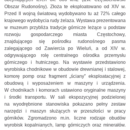
Obszar Rudonośny). Złoża te eksploatowano od XIV w.
Przed II wojną światową wydobywano tu aż 72% całego
krajowego wydobycia rudy żelaza. Wystawa prezentowana
w muzeum przybliża tradycje górnicze leżące u podstaw
rozwoju gospodarczego miasta Częstochowy,
znajdującego się pośrodku rudonośnego pasma
zalegającego od Zawiercia po Wieluń, a od XIV w.
odgrywającego rolę centralnego ośrodka przemysłu
górniczego i hutniczego. Na wystawie przedstawiono
wyrobiska chodnikowe w obudowie drewnianej i stalowej,
komorę pomp oraz fragment „ściany” eksploatacyjnej z
obudową i wyposażeniem w maszyny i urządzenia.
W chodnikach i komorach ustawiono oryginalne maszyny
i środki transportu. W sali ekspozycyjnej podzielonej
na wyodrębnione stanowiska pokazano pełny zestaw
narzędzi i maszyn służących w przeszłości w pracy
górników. Zgromadzono m.in. liczne rodzaje obudów
wyrobisk kopalnianych, lamp górniczych oraz minerałów.