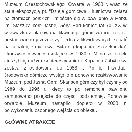
Muzeum Częstochowskiego. Otwarte w 1968 r. wraz ze
stałą ekspozycją pt. “Dzieje górnictwa i hutnictwa żelaza
na ziemiach polskich”, mieściło się w pawilonie w Parku
im. Staszica koło Jasnej Góry. Pod koniec lat 70. XX w.
w związku z planowaną likwidacją górnictwa rud żelaza,
postanowiono przeznaczyć jedną z likwidowanych kopalń
na kopalnię zabytkową. Była nią kopalnia „Szczekaczka”.
Uroczyste otwarcie nastąpiło w 1980 r. Mimo że obiekt
cieszył się dużym zainteresowaniem, Kopalnia Zabytkowa
została zlikwidowana do 1983 r. Po jej likwidacji
środowisko górnicze wystąpiło o ponowne reaktywowanie
Muzeum pod Jasną Górą. Skansen górniczy był czynny od
1989 do 1996 r., kiedy to po remoncie pawilonu
zamurowano przejście do części podziemnej. Ponowne
otwarcie Muzeum nastąpiło dopiero w 2008 r.,
po wykonaniu osobnego wejścia do obiektu.
GŁÓWNE ATRAKCJE