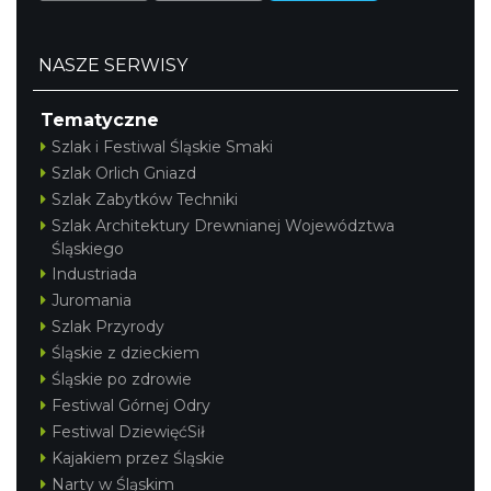
NASZE SERWISY
Tematyczne
Szlak i Festiwal Śląskie Smaki
Szlak Orlich Gniazd
Szlak Zabytków Techniki
Szlak Architektury Drewnianej Województwa
Śląskiego
Industriada
Juromania
Szlak Przyrody
Śląskie z dzieckiem
Śląskie po zdrowie
Festiwal Górnej Odry
Festiwal DziewięćSił
Kajakiem przez Śląskie
Narty w Śląskim