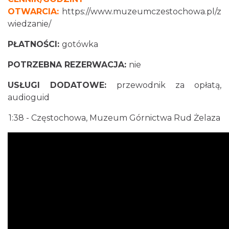
OTWARCIA:
https://www.muzeumczestochowa.pl/z
wiedzanie/
PŁATNOŚCI:
gotówka
POTRZEBNA REZERWACJA:
nie
USŁUGI DODATOWE:
przewodnik za opłatą,
audioguid
1:38
- Częstochowa, Muzeum Górnictwa Rud Żelaza