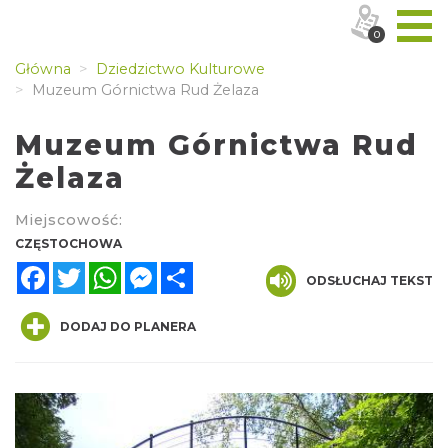
0
Główna
Dziedzictwo Kulturowe
Muzeum Górnictwa Rud Żelaza
Muzeum Górnictwa Rud
Żelaza
Miejscowość:
CZĘSTOCHOWA
Facebook
Twitter
WhatsApp
Messenger
Share
ODSŁUCHAJ TEKST
DODAJ DO PLANERA