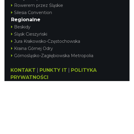
Rowerem przez Śląskie
Silesia Convention
Regionalne
Beskidy
Śląsk Cieszyński
Jura Krakowsko-Częstochowska
Kraina Górnej Odry
Górnośląsko-Zagłębiowska Metropolia
KONTAKT
|
PUNKTY IT
|
POLITYKA
PRYWATNOŚCI