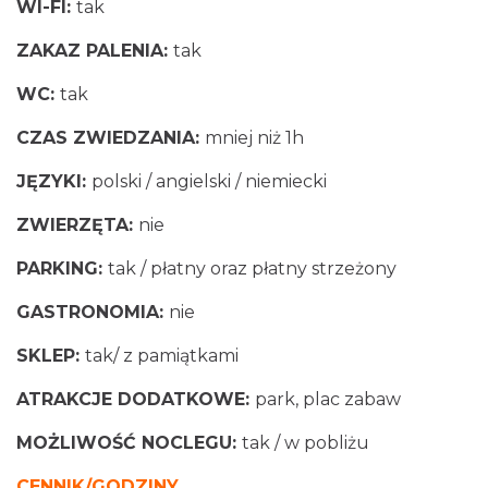
WI-FI:
tak
ZAKAZ PALENIA:
tak
WC:
tak
CZAS ZWIEDZANIA:
mniej niż 1h
JĘZYKI:
polski / angielski / niemiecki
ZWIERZĘTA:
nie
PARKING:
tak / płatny oraz płatny strzeżony
GASTRONOMIA:
nie
SKLEP:
tak/ z pamiątkami
ATRAKCJE DODATKOWE:
park, plac zabaw
MOŻLIWOŚĆ NOCLEGU:
tak / w pobliżu
CENNIK/GODZINY