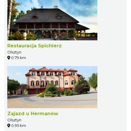
Restauracja Spichlerz
Olsztyn
0.79 km
Zajazd u Hermanów
Olsztyn
0.95 km