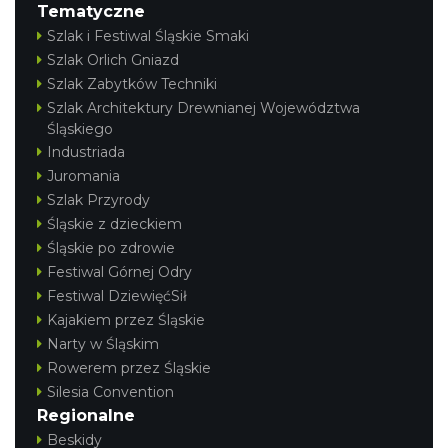
Tematyczne
Szlak i Festiwal Śląskie Smaki
Szlak Orlich Gniazd
Szlak Zabytków Techniki
Szlak Architektury Drewnianej Województwa
Śląskiego
Industriada
Juromania
Szlak Przyrody
Śląskie z dzieckiem
Śląskie po zdrowie
Festiwal Górnej Odry
Festiwal DziewięćSił
Kajakiem przez Śląskie
Narty w Śląskim
Rowerem przez Śląskie
Silesia Convention
Regionalne
Beskidy