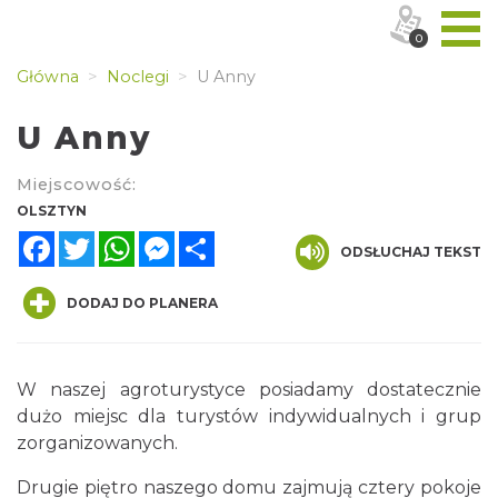
0
Główna
Noclegi
U Anny
U Anny
Miejscowość:
OLSZTYN
Facebook
Twitter
WhatsApp
Messenger
Share
ODSŁUCHAJ TEKST
DODAJ DO PLANERA
W naszej agroturystyce posiadamy dostatecznie
dużo miejsc dla turystów indywidualnych i grup
zorganizowanych.
Drugie piętro naszego domu zajmują cztery pokoje