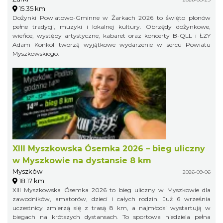
15.35 km
Dożynki Powiatowo-Gminne w Żarkach 2026 to święto plonów
pełne tradycji, muzyki i lokalnej kultury. Obrzędy dożynkowe,
wieńce, występy artystyczne, kabaret oraz koncerty B-QLL i ŁZY
Adam Konkol tworzą wyjątkowe wydarzenie w sercu Powiatu
Myszkowskiego.
XIII Myszkowska Ósemka 2026 – bieg uliczny
w Myszkowie na dystansie 8 km
Myszków
2026-09-06
18.17 km
XIII Myszkowska Ósemka 2026 to bieg uliczny w Myszkowie dla
zawodników, amatorów, dzieci i całych rodzin. Już 6 września
uczestnicy zmierzą się z trasą 8 km, a najmłodsi wystartują w
biegach na krótszych dystansach. To sportowa niedziela pełna