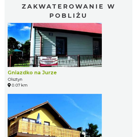
ZAKWATEROWANIE W
POBLIŻU
Gniazdko na Jurze
Olsztyn
0.07 km