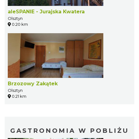
aleSPANIE - Jurajska Kwatera
Olsztyn
0.20 km
Brzozowy Zakątek
Olsztyn
0.21 km
GASTRONOMIA W POBLIŻU