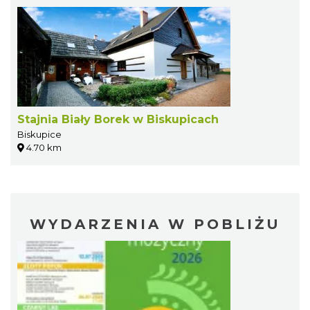
Stajnia Biały Borek w Biskupicach
Biskupice
4.70 km
WYDARZENIA W POBLIŻU