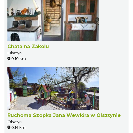
Chata na Zakolu
Olsztyn
0.10 km
Ruchoma Szopka Jana Wewióra w Olsztynie
Olsztyn
0.14 km