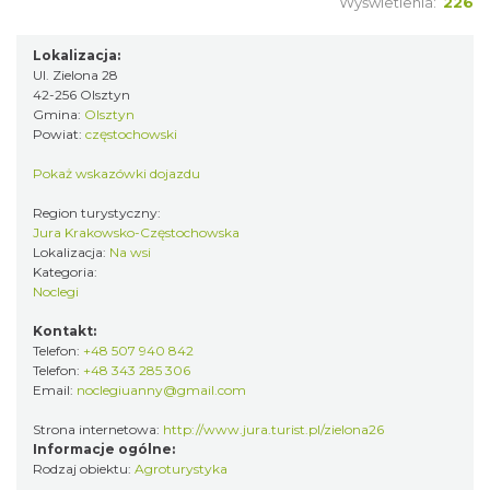
Wyświetlenia:
226
Lokalizacja:
Ul. Zielona 28
42-256 Olsztyn
Gmina:
Olsztyn
Powiat:
częstochowski
Pokaż wskazówki dojazdu
Region turystyczny:
Jura Krakowsko-Częstochowska
Lokalizacja:
Na wsi
Kategoria:
Noclegi
Kontakt:
Telefon:
+48 507 940 842
Telefon:
+48 343 285 306
Email:
noclegiuanny@gmail.com
Strona internetowa:
http://www.jura.turist.pl/zielona26
Informacje ogólne:
Rodzaj obiektu:
Agroturystyka