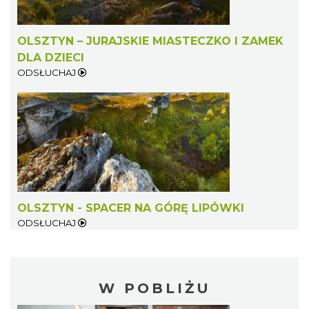
OLSZTYN – JURAJSKIE MIASTECZKO I ZAMEK
DLA DZIECI
ODSŁUCHAJ
OLSZTYN - SPACER NA GÓRĘ LIPÓWKI
ODSŁUCHAJ
W POBLIŻU